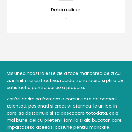
Deliciu culinar.
Cozonaci
Deserturi Sănătoase
Plăcinte, Tarte și Rulade
Prăjituri
Torturi
Conserve
Misiunea noastra este de a face mancarea de zi cu
Dulceață / Gem
zi, infinit mai distractiva, rapida, sanatoasa si plina de
Sirop / Compot
satisfactie pentru cei ce o prepara.
Sosuri și Condimente
Astfel, dorim sa formam o comunitate de oameni
talentati, pasionati si creativi, oferindu-le un loc, in
Garnituri
care, sa destainuie si sa descopere totodata, cele
mai bune idei cu prietenii, familia si alti bucatari care
Pâine
impartasesc aceeasi pasiune pentru mancare.