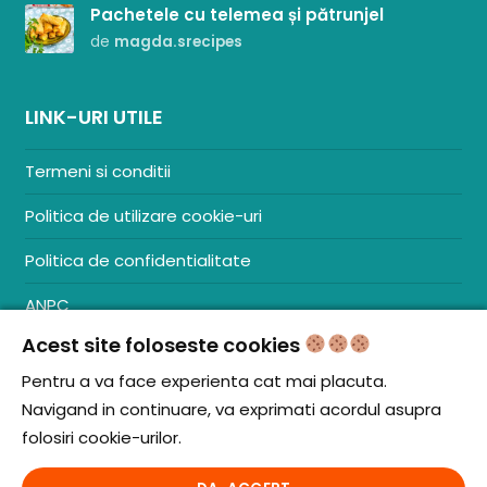
Comunitatea
Pachetele cu telemea și pătrunjel
de
magda.srecipes
iCooking
Librărie
LINK-URI UTILE
Adaugă o rețetă
Termeni si conditii
Cum adăugăm o rețetă
Politica de utilizare cookie-uri
Regulament de postare
Politica de confidentialitate
CONCURS
ANPC
Acest site foloseste cookies
Contact
S.C. ZENCOM MEDIA GROUP SRL
Pentru a va face experienta cat mai placuta.
RO38204288
Navigand in continuare, va exprimati acordul asupra
J20/1379/2017
folosiri cookie-urilor.