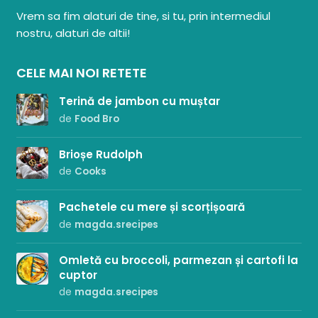
Paste & Risotto
Vrem sa fim alaturi de tine, si tu, prin intermediul
Patiserie
nostru, alaturi de altii!
Aluaturi Dulci
CELE MAI NOI RETETE
Aluaturi Sărate
Terină de jambon cu muștar
Pizza
de
Food Bro
Rețete cu Carne
Brioșe Rudolph
de
Cooks
Rețete Vegetariene
Salate
Pachetele cu mere și scorțișoară
de
magda.srecipes
Sandwichuri și Wraps
Omletă cu broccoli, parmezan și cartofi la
Supe și Ciorbe
cuptor
de
magda.srecipes
Rețete Video