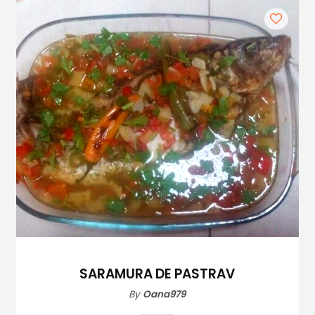
Mezeluri
Ronțăieli
Băuturi
Băuturi calde
Băuturi reci
Cocktail-uri
Smoothies
Ceva Dulce
Biscuiți, Bomboane și
Fursecuri
Brioșe și Checuri
SARAMURA DE PASTRAV
Budinci, Jeleuri și Sufleuri
By
Oana979
Cheesecake