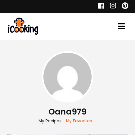
Cauta
Retete
Toate Reţetele
Aperitive
Oana979
Aperitive Calde
My Recipes
My Favorites
Aperitive Reci