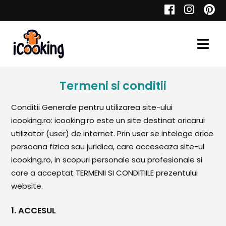
Cauta
Termeni si conditii
Retete
Conditii Generale pentru utilizarea site-ului
icooking.ro: icooking.ro este un site destinat oricarui
utilizator (user) de internet. Prin user se intelege orice
persoana fizica sau juridica, care acceseaza site-ul
Toate Reţetele
icooking.ro, in scopuri personale sau profesionale si
care a acceptat TERMENII SI CONDITIILE prezentului
Aperitive
website.
Aperitive Calde
1. ACCESUL
Aperitive Reci