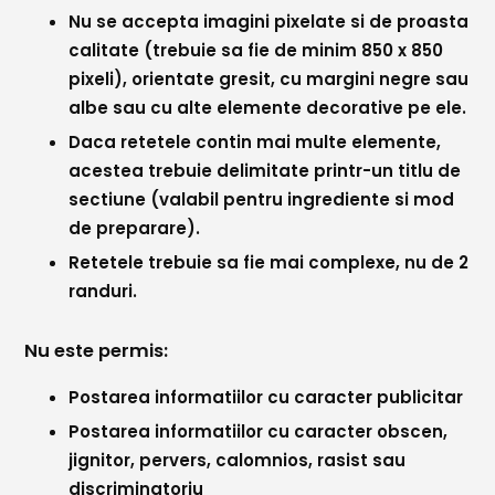
Comunitatea
Nu se accepta imagini pixelate si de proasta
iCooking
calitate (trebuie sa fie de minim 850 x 850
pixeli), orientate gresit, cu margini negre sau
Librărie
albe sau cu alte elemente decorative pe ele.
Daca retetele contin mai multe elemente,
Adaugă o rețetă
acestea trebuie delimitate printr-un titlu de
Cum adăugăm o rețetă
sectiune (valabil pentru ingrediente si mod
de preparare).
Regulament de postare
Retetele trebuie sa fie mai complexe, nu de 2
randuri.
CONCURS
Nu este permis:
Postarea informatiilor cu caracter publicitar
Postarea informatiilor cu caracter obscen,
jignitor, pervers, calomnios, rasist sau
discriminatoriu