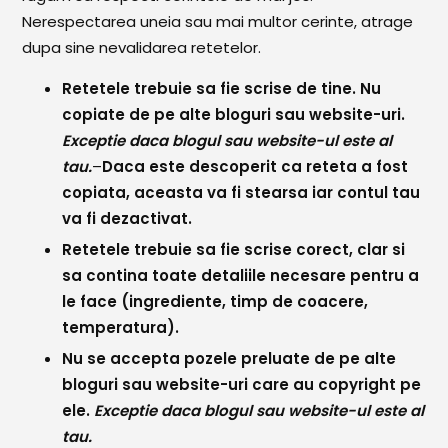
Paste & Risotto
Nerespectarea uneia sau mai multor cerinte, atrage
Patiserie
dupa sine nevalidarea retetelor.
Aluaturi Dulci
Retetele trebuie sa fie scrise de tine. Nu
copiate de pe alte bloguri sau website-uri.
Aluaturi Sărate
Exceptie daca blogul sau website-ul este al
Pizza
tau.
–
Daca este descoperit ca reteta a fost
copiata, aceasta va fi stearsa iar contul tau
Rețete cu Carne
va fi dezactivat.
Rețete Vegetariene
Retetele trebuie sa fie scrise corect, clar si
sa contina toate detaliile necesare pentru a
Salate
le face (ingrediente, timp de coacere,
temperatura).
Sandwichuri și Wraps
Nu se accepta pozele preluate de pe alte
Supe și Ciorbe
bloguri sau website-uri care au copyright pe
ele.
Exceptie daca blogul sau website-ul este al
Rețete Video
tau.