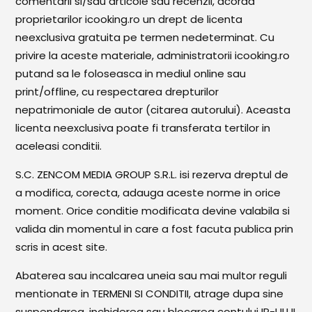
comentarii si/sau articole sau recenzii, acorda
proprietarilor icooking.ro un drept de licenta
neexclusiva gratuita pe termen nedeterminat. Cu
privire la aceste materiale, administratorii icooking.ro
putand sa le foloseasca in mediul online sau
print/offline, cu respectarea drepturilor
nepatrimoniale de autor (citarea autorului). Aceasta
licenta neexclusiva poate fi transferata tertilor in
aceleasi conditii.
S.C. ZENCOM MEDIA GROUP S.R.L. isi rezerva dreptul de
a modifica, corecta, adauga aceste norme in orice
moment. Orice conditie modificata devine valabila si
valida din momentul in care a fost facuta publica prin
scris in acest site.
Abaterea sau incalcarea uneia sau mai multor reguli
mentionate in TERMENI SI CONDITII, atrage dupa sine
suspendarea, inchiderea sau blocarea contului IP-ULUI