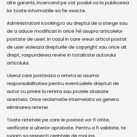
alte garantii, incercand pe cat posibil ca la publicarea
lor toate informatiile sa fie exacte.
Cozonaci
Deserturi Sănătoase
Administratorii icooking.ro au dreptul de a sterge sau
de a aduce modificari in orice fel asupra articolelor
Plăcinte, Tarte și Rulade
postate de useri. In cazul in care vreun articol postat
Prăjituri
de user violeaza drepturile de copyright sau orice alt
drept, raspunderea revine in totalitate autorului
Torturi
articolului.
Conserve
Userul care posteaza o reteta isi asuma
Dulceață / Gem
responsabilitatea pentru eventualele drepturi de
Sirop / Compot
autor cu privire la reteta sau pozele atasate
acesteia. Orice reclamatie intemeiata va genera
Sosuri și Condimente
eliminarea retetei.
Garnituri
Toate retetele pe care le postezi vor fi citite,
Pâine
verificate si ulterior aprobate. Pentru a fi validate, te
rugam sa respecti cerintele de mai jos.