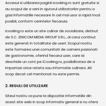
Accesul si utilizarea paginii icooking.ro sunt gratuite si
Mezeluri
au scopul de a veni in ajutorul utilizatorilor pentru a
Ronțăieli
gasi informatiile necesare în cel mai usor si rapid mod
Băuturi
posibil, conform cerintelor fiecaruia.
Băuturi calde
icooking.ro este un site culinar de socializare, detinut
de S.C. ZENCOM MEDIA GROUP S.R.L., al carui continut
Băuturi reci
este generat in totalitate de useri. Scopul nostru
Cocktail-uri
este formarea unei comunitati de oameni pasionati
de gastronomie, oferind fiecarui user, care isi
Smoothies
deschide un cont pe iCooking.ro, posibilitatea de a
Ceva Dulce
impartasi orice reteta sau informatie culinara. Alt
scop decat cel mentionat nu este permis.
Biscuiți, Bomboane și
Fursecuri
2. REGULI DE UTILIZARE
Brioșe și Checuri
Siteul nostru va pune la dispozitie informatiile din
Budinci, Jeleuri și Sufleuri
acest site web in scop informativ general si nu ofera
Cheesecake