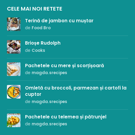
CELE MAI NOI RETETE
Terină de jambon cu muștar
de
Food Bro
Brioșe Rudolph
de
Cooks
Pachetele cu mere și scorțișoară
de
magda.srecipes
Omletă cu broccoli, parmezan și cartofi la
cuptor
de
magda.srecipes
Pachetele cu telemea și pătrunjel
de
magda.srecipes