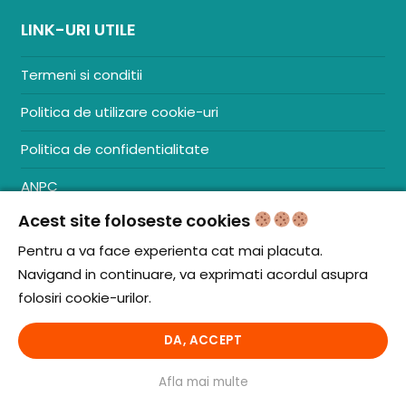
LINK-URI UTILE
Termeni si conditii
Politica de utilizare cookie-uri
Politica de confidentialitate
ANPC
Acest site foloseste cookies
Contact
S.C. ZENCOM MEDIA GROUP SRL
Pentru a va face experienta cat mai placuta.
RO38204288
Navigand in continuare, va exprimati acordul asupra
J20/1379/2017
folosiri cookie-urilor.
DA, ACCEPT
© iCooking.ro. Toate drepturile rezervate.
Afla mai multe