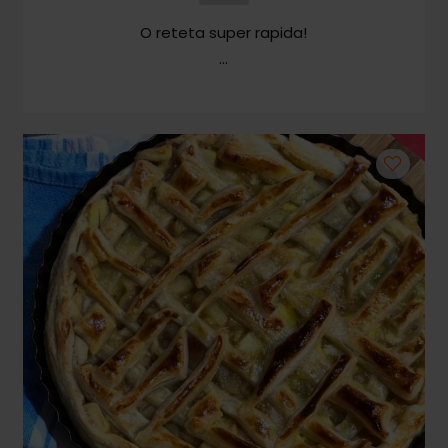
O reteta super rapida!
Cozonaci
Deserturi Sănătoase
Plăcinte, Tarte și Rulade
Prăjituri
Torturi
Conserve
Dulceață / Gem
Sirop / Compot
Sosuri și Condimente
Garnituri
Pâine