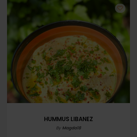
Mezeluri
Ronțăieli
Băuturi
Băuturi calde
Băuturi reci
Cocktail-uri
Smoothies
Ceva Dulce
Biscuiți, Bomboane și
Fursecuri
Brioșe și Checuri
HUMMUS LIBANEZ
Budinci, Jeleuri și Sufleuri
By
Magda18
Cheesecake