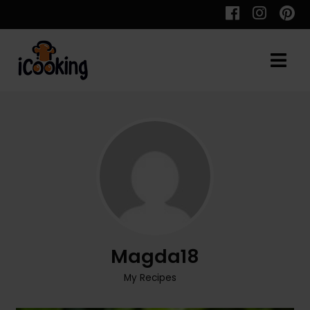
Cauta
Retete
Toate Reţetele
Aperitive
Magda18
Aperitive Calde
My Recipes
Aperitive Reci