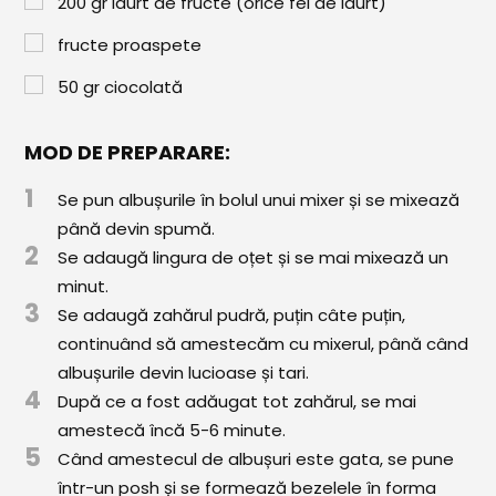
200
gr
iaurt de fructe (orice fel de iaurt)
Paste & Risotto
fructe proaspete
Patiserie
50
gr
ciocolată
Aluaturi Dulci
Aluaturi Sărate
MOD DE PREPARARE:
Pizza
1
Se pun albușurile în bolul unui mixer și se mixează
Rețete cu Carne
până devin spumă.
2
Se adaugă lingura de oțet și se mai mixează un
Rețete Vegetariene
minut.
3
Se adaugă zahărul pudră, puțin câte puțin,
Salate
continuând să amestecăm cu mixerul, până când
Sandwichuri și Wraps
albușurile devin lucioase și tari.
4
După ce a fost adăugat tot zahărul, se mai
Supe și Ciorbe
amestecă încă 5-6 minute.
5
Rețete Video
Când amestecul de albușuri este gata, se pune
într-un posh și se formează bezelele în forma