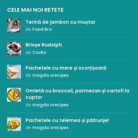
CELE MAI NOI RETETE
Terină de jambon cu muștar
de
Food Bro
Brioșe Rudolph
de
Cooks
Pachetele cu mere și scorțișoară
de
magda.srecipes
Omletă cu broccoli, parmezan și cartofi la
cuptor
de
magda.srecipes
Pachetele cu telemea și pătrunjel
de
magda.srecipes