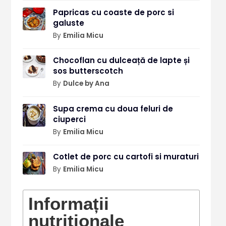
Papricas cu coaste de porc si
galuste
By
Emilia Micu
Chocoflan cu dulceață de lapte și
sos butterscotch
By
Dulce by Ana
Supa crema cu doua feluri de
ciuperci
By
Emilia Micu
Cotlet de porc cu cartofi si muraturi
By
Emilia Micu
Informații
nutriționale