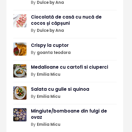
By
Dulce by Ana
Ciocolată de casă cu nucă de
cocos și căpșuni
By
Dulce by Ana
Crispy la cuptor
By
goanta teodora
Medalioane cu cartofi si ciuperci
By
Emilia Micu
Salata cu gulie si quinoa
By
Emilia Micu
Mingiute/bomboane din fulgi de
ovaz
By
Emilia Micu