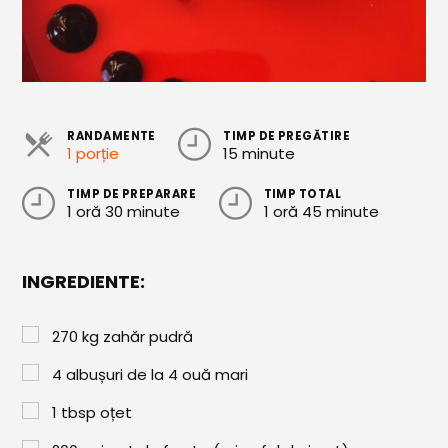
Cozonaci
Deserturi Sănătoase
Plăcinte, Tarte și Rulade
RANDAMENTE
TIMP DE PREGĂTIRE
Prăjituri
1 porție
15 minute
Torturi
TIMP DE PREPARARE
TIMP TOTAL
1 oră 30 minute
1 oră 45 minute
Conserve
Dulceață / Gem
INGREDIENTE:
Sirop / Compot
Sosuri și Condimente
270
kg
zahăr pudră
Garnituri
4 albușuri de la 4 ouă mari
Pâine
1
tbsp
oțet