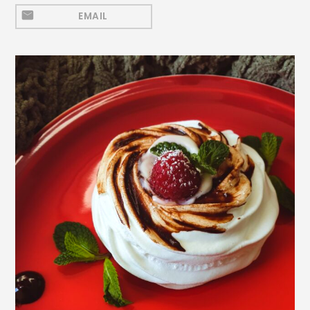
Mezeluri
EMAIL
Ronțăieli
Băuturi
Băuturi calde
Băuturi reci
Cocktail-uri
Smoothies
Ceva Dulce
Biscuiți, Bomboane și
Fursecuri
Brioșe și Checuri
Budinci, Jeleuri și Sufleuri
Cheesecake