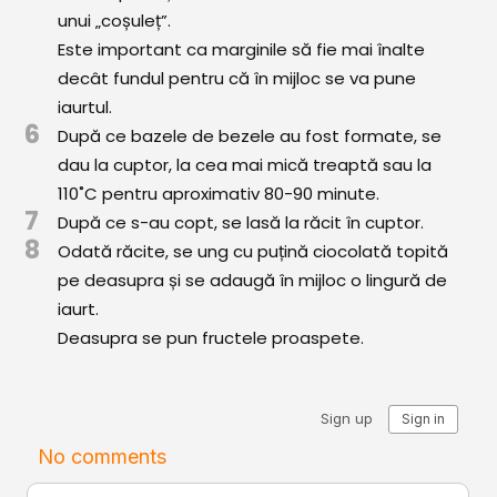
Comunitatea
unui „coșuleț”.
iCooking
Este important ca marginile să fie mai înalte
decât fundul pentru că în mijloc se va pune
Librărie
iaurtul.
6
După ce bazele de bezele au fost formate, se
Adaugă o rețetă
dau la cuptor, la cea mai mică treaptă sau la
110˚C pentru aproximativ 80-90 minute.
Cum adăugăm o rețetă
7
După ce s-au copt, se lasă la răcit în cuptor.
8
Regulament de postare
Odată răcite, se ung cu puțină ciocolată topită
pe deasupra și se adaugă în mijloc o lingură de
CONCURS
iaurt.
Deasupra se pun fructele proaspete.