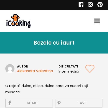
Cauta
Bezele cu iaurt
Retete
AUTOR
DIFICULTATE
Alexandra Valentina
Intermediar
Toate Reţetele
Aperitive
O rețetă dulce, dulce, dulce care va cuceri toți
musafirii.
Aperitive Calde
Aperitive Reci
SHARE
SAVE