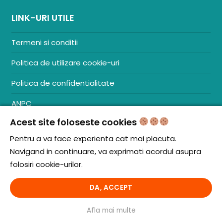
LINK-URI UTILE
Termeni si conditii
Politica de utilizare cookie-uri
Politica de confidentialitate
ANPC
Acest site foloseste cookies
Contact
S.C. ZENCOM MEDIA GROUP SRL
Pentru a va face experienta cat mai placuta.
RO38204288
Navigand in continuare, va exprimati acordul asupra
J20/1379/2017
folosiri cookie-urilor.
DA, ACCEPT
© iCooking.ro. Toate drepturile rezervate.
Afla mai multe