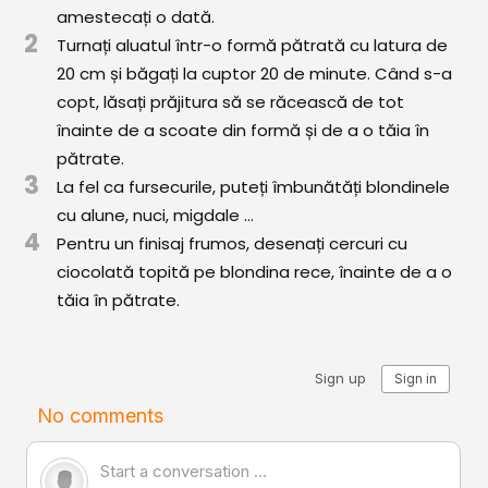
Comunitatea
amestecați o dată.
2
iCooking
Turnați aluatul într-o formă pătrată cu latura de
20 cm și băgați la cuptor 20 de minute. Când s-a
Librărie
copt, lăsați prăjitura să se răcească de tot
înainte de a scoate din formă și de a o tăia în
Adaugă o rețetă
pătrate.
3
La fel ca fursecurile, puteți îmbunătăți blondinele
Cum adăugăm o rețetă
cu alune, nuci, migdale ...
4
Regulament de postare
Pentru un finisaj frumos, desenați cercuri cu
ciocolată topită pe blondina rece, înainte de a o
CONCURS
tăia în pătrate.