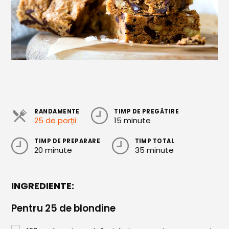
Cozonaci
Deserturi Sănătoase
Plăcinte, Tarte și Rulade
Prăjituri
Torturi
Conserve
RANDAMENTE
TIMP DE PREGĂTIRE
25 de porții
15 minute
Dulceață / Gem
TIMP DE PREPARARE
TIMP TOTAL
20 minute
35 minute
Sirop / Compot
Sosuri și Condimente
INGREDIENTE:
Garnituri
Pentru 25 de blondine
Pâine