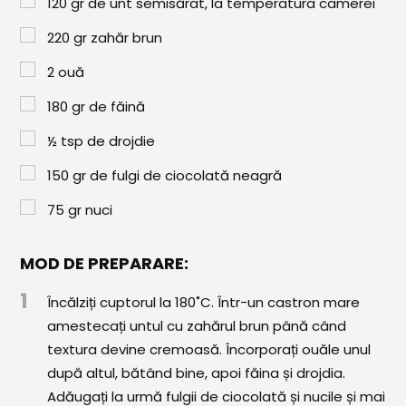
120
gr
de unt semisărat, la temperatura camerei
Paste & Risotto
220
gr
zahăr brun
Patiserie
2
ouă
Aluaturi Dulci
180
gr
de făină
Aluaturi Sărate
½
tsp
de drojdie
Pizza
150
gr
de fulgi de ciocolată neagră
Rețete cu Carne
75
gr
nuci
Rețete Vegetariene
Salate
MOD DE PREPARARE:
1
Sandwichuri și Wraps
Încălziți cuptorul la 180˚C. Într-un castron mare
amestecați untul cu zahărul brun până când
Supe și Ciorbe
textura devine cremoasă. Încorporați ouăle unul
după altul, bătând bine, apoi făina și drojdia.
Rețete Video
Adăugați la urmă fulgii de ciocolată și nucile și mai