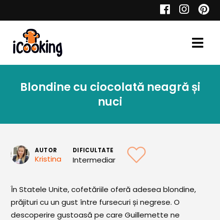
Cauta
Blondine cu ciocolată neagră și
Retete
nuci
Toate Reţetele
AUTOR
DIFICULTATE
Kristina
Intermediar
Aperitive
În Statele Unite, cofetăriile oferă adesea blondine,
Aperitive Calde
prăjituri cu un gust între fursecuri și negrese. O
Aperitive Reci
descoperire gustoasă pe care Guillemette ne