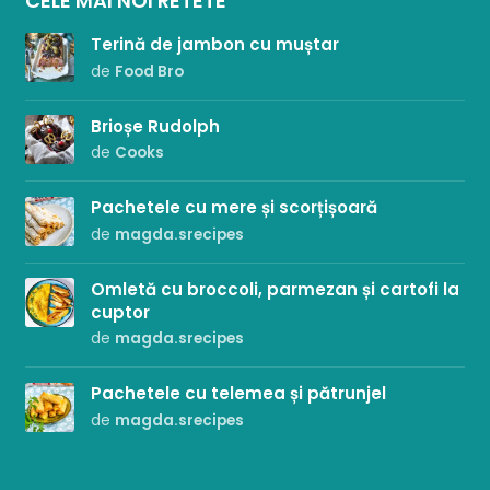
CELE MAI NOI RETETE
Terină de jambon cu muștar
de
Food Bro
Brioșe Rudolph
de
Cooks
Pachetele cu mere și scorțișoară
de
magda.srecipes
Omletă cu broccoli, parmezan și cartofi la
cuptor
de
magda.srecipes
Pachetele cu telemea și pătrunjel
de
magda.srecipes