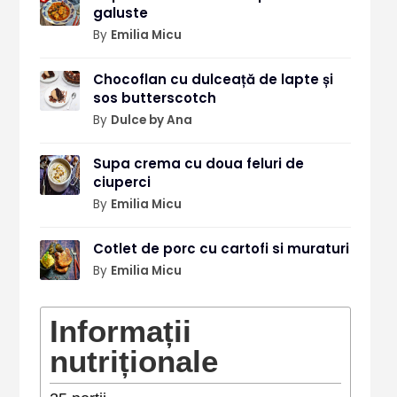
galuste
By
Emilia Micu
Chocoflan cu dulceață de lapte și
sos butterscotch
By
Dulce by Ana
Supa crema cu doua feluri de
ciuperci
By
Emilia Micu
Cotlet de porc cu cartofi si muraturi
By
Emilia Micu
Informații
nutriționale