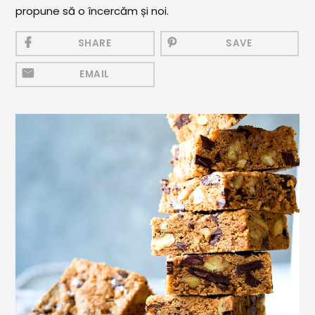
Mezeluri
propune să o încercăm și noi.
Ronțăieli
SHARE
SAVE
Băuturi
EMAIL
Băuturi calde
Băuturi reci
Cocktail-uri
Smoothies
Ceva Dulce
Biscuiți, Bomboane și
Fursecuri
Brioșe și Checuri
Budinci, Jeleuri și Sufleuri
Cheesecake