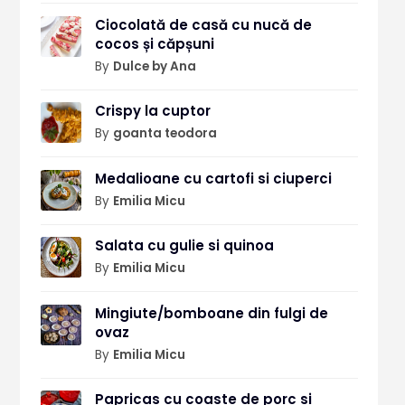
Ciocolată de casă cu nucă de
cocos și căpșuni
By
Dulce by Ana
Crispy la cuptor
By
goanta teodora
Medalioane cu cartofi si ciuperci
By
Emilia Micu
Salata cu gulie si quinoa
By
Emilia Micu
Mingiute/bomboane din fulgi de
ovaz
By
Emilia Micu
Papricas cu coaste de porc si