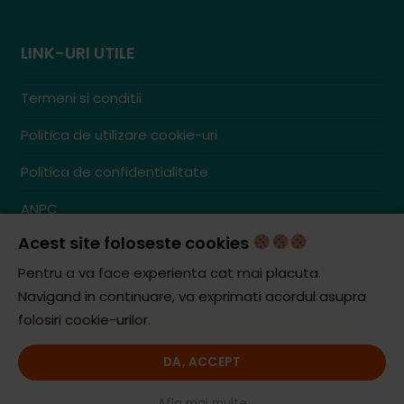
LINK-URI UTILE
Termeni si conditii
Politica de utilizare cookie-uri
Politica de confidentialitate
ANPC
Acest site foloseste cookies
Contact
S.C. ZENCOM MEDIA GROUP SRL
Pentru a va face experienta cat mai placuta.
RO38204288
Navigand in continuare, va exprimati acordul asupra
J20/1379/2017
folosiri cookie-urilor.
DA, ACCEPT
© iCooking.ro. Toate drepturile rezervate.
Afla mai multe