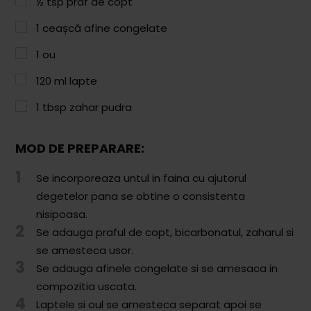
½
tsp
praf de copt
Paste & Risotto
1
ceașcă
afine congelate
Patiserie
1
ou
Aluaturi Dulci
120
ml
lapte
Aluaturi Sărate
1
tbsp
zahar pudra
Pizza
Rețete cu Carne
MOD DE PREPARARE:
Rețete Vegetariene
1
Se incorporeaza untul in faina cu ajutorul
degetelor pana se obtine o consistenta
Salate
nisipoasa.
2
Sandwichuri și Wraps
Se adauga praful de copt, bicarbonatul, zaharul si
se amesteca usor.
Supe și Ciorbe
3
Se adauga afinele congelate si se amesaca in
compozitia uscata.
Rețete Video
4
Laptele si oul se amesteca separat apoi se