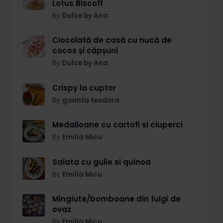
Lotus Biscoff
By
Dulce by Ana
Ciocolată de casă cu nucă de
cocos și căpșuni
By
Dulce by Ana
Crispy la cuptor
By
goanta teodora
Medalioane cu cartofi si ciuperci
By
Emilia Micu
Salata cu gulie si quinoa
By
Emilia Micu
Mingiute/bomboane din fulgi de
ovaz
By
Emilia Micu