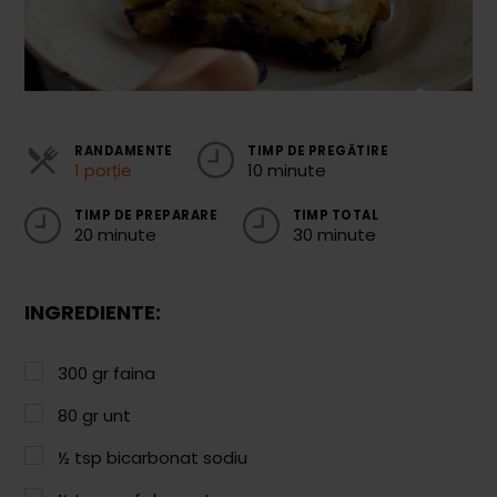
Cozonaci
Deserturi Sănătoase
Plăcinte, Tarte și Rulade
RANDAMENTE
TIMP DE PREGĂTIRE
Prăjituri
1 porție
10 minute
Torturi
TIMP DE PREPARARE
TIMP TOTAL
20 minute
30 minute
Conserve
Dulceață / Gem
INGREDIENTE:
Sirop / Compot
Sosuri și Condimente
300
gr
faina
Garnituri
80
gr
unt
Pâine
½
tsp
bicarbonat sodiu