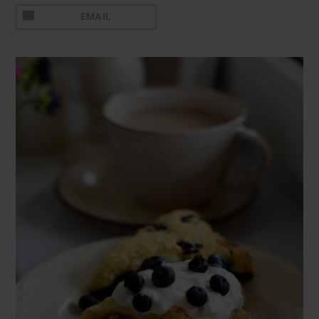
Mezeluri
EMAIL
Ronțăieli
Băuturi
Băuturi calde
Băuturi reci
Cocktail-uri
Smoothies
Ceva Dulce
Biscuiți, Bomboane și
Fursecuri
Brioșe și Checuri
Budinci, Jeleuri și Sufleuri
Cheesecake