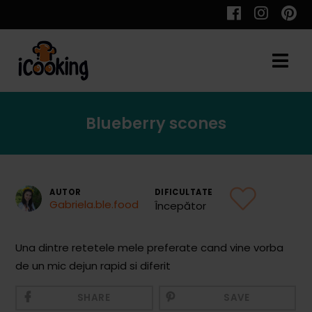
Cauta
Blueberry scones
Retete
AUTOR
DIFICULTATE
Gabriela.ble.food
Începător
Toate Reţetele
Aperitive
Una dintre retetele mele preferate cand vine vorba
de un mic dejun rapid si diferit
Aperitive Calde
Aperitive Reci
SHARE
SAVE