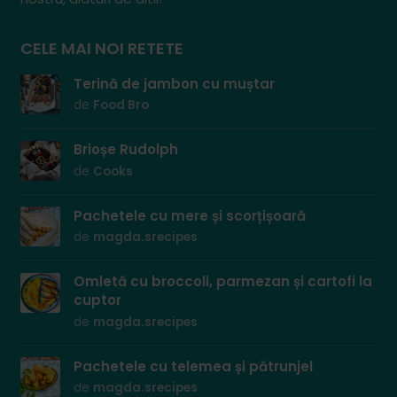
CELE MAI NOI RETETE
Terină de jambon cu muștar
de
Food Bro
Brioșe Rudolph
de
Cooks
Pachetele cu mere și scorțișoară
de
magda.srecipes
Omletă cu broccoli, parmezan și cartofi la
cuptor
de
magda.srecipes
Pachetele cu telemea și pătrunjel
de
magda.srecipes