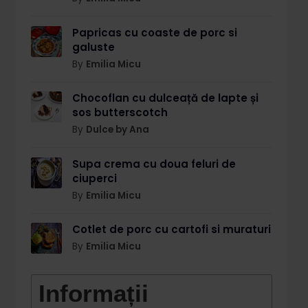
Papricas cu coaste de porc si
galuste
By
Emilia Micu
Chocoflan cu dulceață de lapte și
sos butterscotch
By
Dulce by Ana
Supa crema cu doua feluri de
ciuperci
By
Emilia Micu
Cotlet de porc cu cartofi si muraturi
By
Emilia Micu
Informații