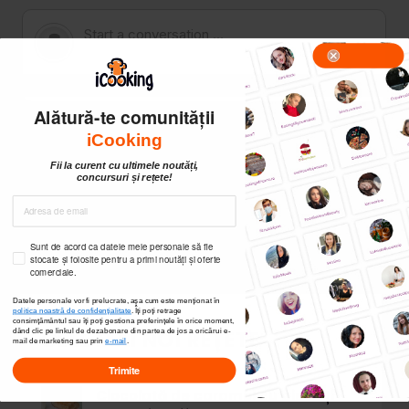
Alătură-te comunității
iCooking
Fii la curent cu ultimele noutăți,
concursuri și rețete!
Sunt de acord ca datele mele personale să fie
stocate și folosite pentru a primi noutăți și oferte
comerciale.
Datele personale vor fi prelucrate, așa cum este menționat în
politica noastră de confidențialitate
. Îți poți
retrage
consimțământul sau îți poți gestiona preferințele în orice moment,
CELE MAI NOI REȚETE
dând clic pe linkul de dezabonare din partea de jos a oricărui e-
mail de marketing sau prin
e-mail
.
Trimite
Ciocolată de caramel cu biscuiți