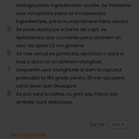
Comunitatea
adauga peste ingredientele uscate. Se framanta
iCooking
usor compozitia pana se incorporeaza
ingredientele, pana nu mai ramane faina uscata.
Librărie
5
Se pune aluatul pe o hartie de copt, se
aplatizeaza usor cu mainile pana obtinem un
Adaugă o rețetă
cerc de aprox 1,5 cm grosime.
6
Se taie cercul pe jumatate, apoi inca o data si
Cum adăugăm o rețetă
inca o data ca sa obtinem triunghiuri.
7
Regulament de postare
Despartim usor triunghiurile si dam la cuptorul
preincalzit la 180 grade pentru 20 min sau pana
CONCURS
cand devin aurii deasupra.
8
Se pot servi la cafea, cu gem sau frisca, sau
ambele. Sunt delicioase.