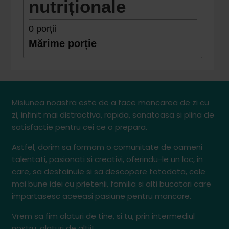
nutriționale
0
porții
Mărime porție
Misiunea noastra este de a face mancarea de zi cu
zi, infinit mai distractiva, rapida, sanatoasa si plina de
satisfactie pentru cei ce o prepara.
Astfel, dorim sa formam o comunitate de oameni
talentati, pasionati si creativi, oferindu-le un loc, in
care, sa destainuie si sa descopere totodata, cele
mai bune idei cu prietenii, familia si alti bucatari care
impartasesc aceeasi pasiune pentru mancare.
Vrem sa fim alaturi de tine, si tu, prin intermediul
nostru, alaturi de altii!