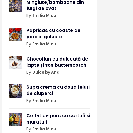
Mingiute/bomboane din
fulgi de ovaz
By
Emilia Micu
Papricas cu coaste de
porc si galuste
By
Emilia Micu
Chocoflan cu dulceață de
lapte și sos butterscotch
By
Dulce by Ana
Supa crema cu doua feluri
de ciuperci
By
Emilia Micu
Cotlet de porc cu cartofi si
muraturi
By
Emilia Micu