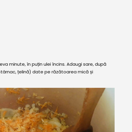
eva minute, în puțin ulei încins. Adaugi sare, după
ăstârnac, țelină) date pe răzătoarea mică și