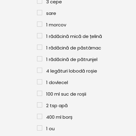
3
cepe
sare
1
morcov
1
rădăcină mică de țelină
1
rădăcină de păstârnac
1
rădăcină de pătrunjel
4
legături lobodă roșie
1
dovlecel
100
ml
suc de roșii
2
tsp
apă
400
ml
borș
1
ou