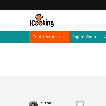
Toate Reţetele
Rețete Video
C
AUTOR