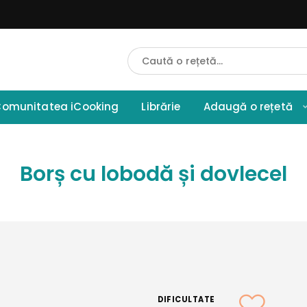
Cauta
Retete
omunitatea iCooking
Librărie
Adaugă o rețetă
Borș cu lobodă și dovlecel
DIFICULTATE