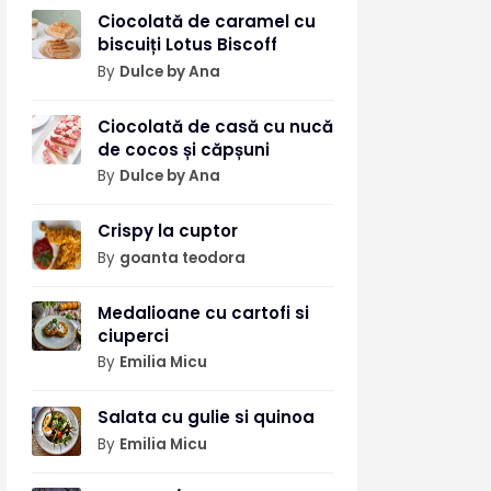
Ciocolată de caramel cu
biscuiți Lotus Biscoff
By
Dulce by Ana
Ciocolată de casă cu nucă
de cocos și căpșuni
By
Dulce by Ana
Crispy la cuptor
By
goanta teodora
Medalioane cu cartofi si
ciuperci
By
Emilia Micu
Salata cu gulie si quinoa
By
Emilia Micu