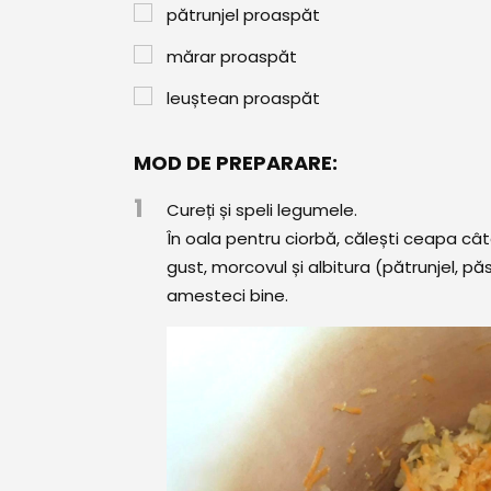
pătrunjel proaspăt
mărar proaspăt
leuștean proaspăt
MOD DE PREPARARE:
1
Cureți și speli legumele.
În oala pentru ciorbă, călești ceapa cât
gust, morcovul și albitura (pătrunjel, p
amesteci bine.