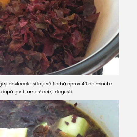
 și dovlecelul și lași să fiarbă aprox 40 de minute.
 după gust, amesteci și deguști.