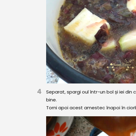
4
Separat, spargi oul într-un bol și iei d
bine.
Torni apoi acest amestec înapoi în ciorb