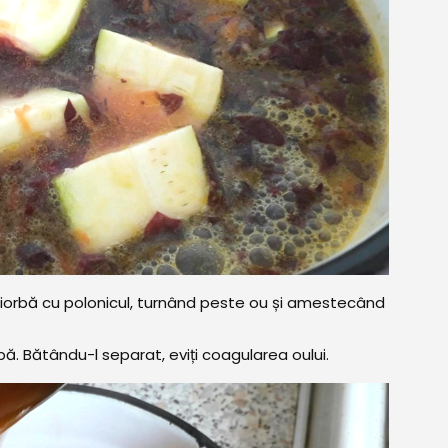
in ciorbă cu polonicul, turnând peste ou și amestecând
ă. Bătându-l separat, eviți coagularea oului.