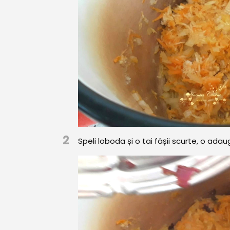
2
Speli loboda și o tai fâșii scurte, o adaug