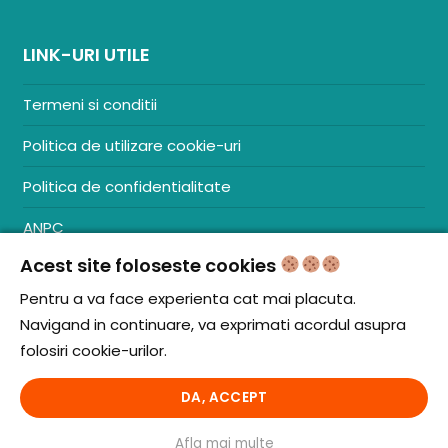
LINK-URI UTILE
Termeni si conditii
Politica de utilizare cookie-uri
Politica de confidentialitate
ANPC
Acest site foloseste cookies
Contact
S.C. ZENCOM MEDIA GROUP SRL
Pentru a va face experienta cat mai placuta.
RO38204288
Navigand in continuare, va exprimati acordul asupra
J20/1379/2017
folosiri cookie-urilor.
DA, ACCEPT
© iCooking.ro. Toate drepturile rezervate.
Afla mai multe