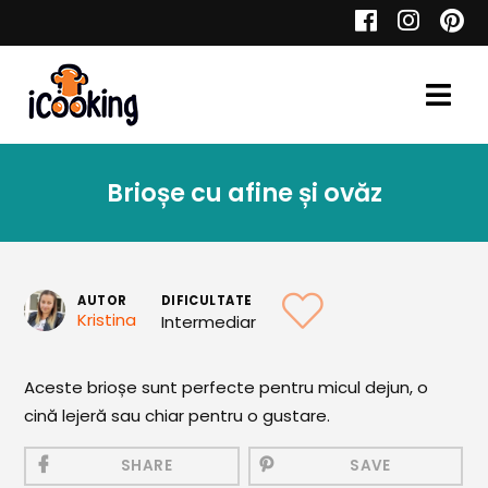
Cauta
Brioșe cu afine și ovăz
Retete
AUTOR
DIFICULTATE
Kristina
Intermediar
Toate Reţetele
Aperitive
Aceste brioșe sunt perfecte pentru micul dejun, o
cină lejeră sau chiar pentru o gustare.
Aperitive Calde
Aperitive Reci
SHARE
SAVE