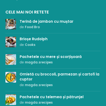
CELE MAI NOI RETETE
Terină de jambon cu muștar
de
Food Bro
Brioșe Rudolph
de
Cooks
Pachetele cu mere și scorțișoară
de
magda.srecipes
Omletă cu broccoli, parmezan și cartofi la
cuptor
de
magda.srecipes
Pachetele cu telemea și pătrunjel
de
magda.srecipes