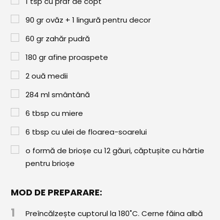
1
tsp
cu praf de copt
Paste & Risotto
90
gr
ovăz + 1 lingură pentru decor
Patiserie
60
gr
zahăr pudră
Aluaturi Dulci
180
gr
afine proaspete
Aluaturi Sărate
2
ouă medii
Pizza
284
ml
smântână
Rețete cu Carne
6
tbsp
cu miere
Rețete Vegetariene
6
tbsp
cu ulei de floarea-soarelui
Salate
o formă de brioșe cu 12 găuri, căptușite cu hârtie
Sandwichuri și Wraps
pentru brioșe
Supe și Ciorbe
MOD DE PREPARARE:
Rețete Video
1
Preîncălzește cuptorul la 180˚C. Cerne făina albă