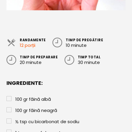
Cozonaci
Deserturi Sănătoase
Plăcinte, Tarte și Rulade
RANDAMENTE
TIMP DE PREGĂTIRE
Prăjituri
12 porții
10 minute
Torturi
TIMP DE PREPARARE
TIMP TOTAL
20 minute
30 minute
Conserve
Dulceață / Gem
INGREDIENTE:
Sirop / Compot
Sosuri și Condimente
100
gr
făină albă
Garnituri
100
gr
făină neagră
Pâine
½
tsp
cu bicarbonat de sodiu