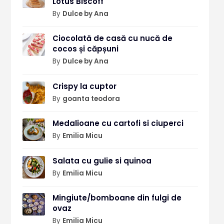
Lotus Biscoff
By
Dulce by Ana
Ciocolată de casă cu nucă de
cocos și căpșuni
By
Dulce by Ana
Crispy la cuptor
By
goanta teodora
Medalioane cu cartofi si ciuperci
By
Emilia Micu
Salata cu gulie si quinoa
By
Emilia Micu
Mingiute/bomboane din fulgi de
ovaz
By
Emilia Micu