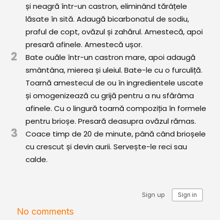
și neagră într-un castron, eliminând tărâțele
Comunitatea
lăsate în sită. Adaugă bicarbonatul de sodiu,
iCooking
praful de copt, ovăzul și zahărul. Amestecă, apoi
Librărie
presară afinele. Amestecă ușor.
2
Bate ouăle într-un castron mare, apoi adaugă
Adaugă o rețetă
smântâna, mierea și uleiul. Bate-le cu o furculiță.
Toarnă amestecul de ou în ingredientele uscate
Cum adăugăm o rețetă
și omogenizează cu grijă pentru a nu sfărâma
afinele. Cu o lingură toarnă compoziția în formele
Regulament de postare
pentru brioșe. Presară deasupra ovăzul rămas.
3
CONCURS
Coace timp de 20 de minute, până când brioșele
cu crescut și devin aurii. Servește-le reci sau
calde.