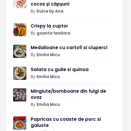
cocos și căpșuni
By
Dulce by Ana
Crispy la cuptor
By
goanta teodora
Medalioane cu cartofi si ciuperci
By
Emilia Micu
Salata cu gulie si quinoa
By
Emilia Micu
Mingiute/bomboane din fulgi de
ovaz
By
Emilia Micu
Papricas cu coaste de porc si
galuste