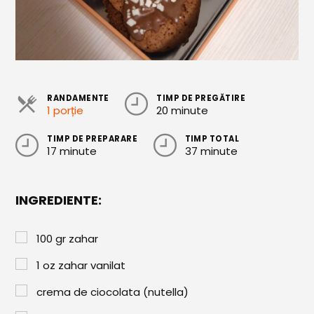
Cozonaci
Deserturi Sănătoase
Plăcinte, Tarte și Rulade
RANDAMENTE
TIMP DE PREGĂTIRE
Prăjituri
1 porție
20 minute
Torturi
TIMP DE PREPARARE
TIMP TOTAL
17 minute
37 minute
Conserve
Dulceață / Gem
INGREDIENTE:
Sirop / Compot
Sosuri și Condimente
100
gr
zahar
Garnituri
1
oz
zahar vanilat
Pâine
crema de ciocolata (nutella)