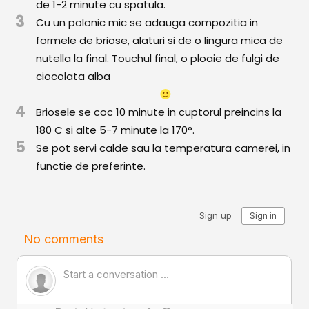
de 1-2 minute cu spatula.
Comunitatea
3
Cu un polonic mic se adauga compozitia in
iCooking
formele de briose, alaturi si de o lingura mica de
nutella la final. Touchul final, o ploaie de fulgi de
Librărie
ciocolata alba
Adaugă o rețetă
4
Briosele se coc 10 minute in cuptorul preincins la
Cum adăugăm o rețetă
180 C si alte 5-7 minute la 170°.
5
Se pot servi calde sau la temperatura camerei, in
Regulament de postare
functie de preferinte.
CONCURS