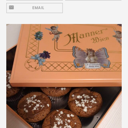
Mezeluri
EMAIL
Ronțăieli
Băuturi
Băuturi calde
Băuturi reci
Cocktail-uri
Smoothies
Ceva Dulce
Biscuiți, Bomboane și
Fursecuri
Brioșe și Checuri
Budinci, Jeleuri și Sufleuri
Cheesecake