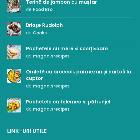
Terină de jambon cu muștar
de
Food Bro
Brioșe Rudolph
de
Cooks
Pachetele cu mere și scorțișoară
de
magda.srecipes
Omletă cu broccoli, parmezan și cartofi la
cuptor
de
magda.srecipes
Pachetele cu telemea și pătrunjel
de
magda.srecipes
LINK-URI UTILE