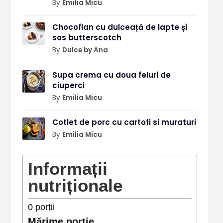
By
Emilia Micu
Chocoflan cu dulceață de lapte și
sos butterscotch
By
Dulce by Ana
Supa crema cu doua feluri de
ciuperci
By
Emilia Micu
Cotlet de porc cu cartofi si muraturi
By
Emilia Micu
Informații
nutriționale
0
porții
Mărime porție