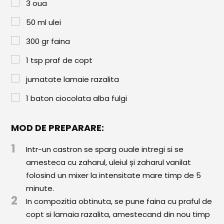
Paste & Risotto
3
oua
50
ml
ulei
Patiserie
300
gr
faina
Aluaturi Dulci
1
tsp
praf de copt
Aluaturi Sărate
jumatate lamaie razalita
Pizza
1
baton
ciocolata alba fulgi
Rețete cu Carne
Rețete Vegetariene
MOD DE PREPARARE:
Salate
1
Intr-un castron se sparg ouale intregi si se
amesteca cu zaharul, uleiul și zaharul vanilat
Sandwichuri și Wraps
folosind un mixer la intensitate mare timp de 5
Supe și Ciorbe
minute.
2
In compozitia obtinuta, se pune faina cu praful de
Rețete Video
copt si lamaia razalita, amestecand din nou timp