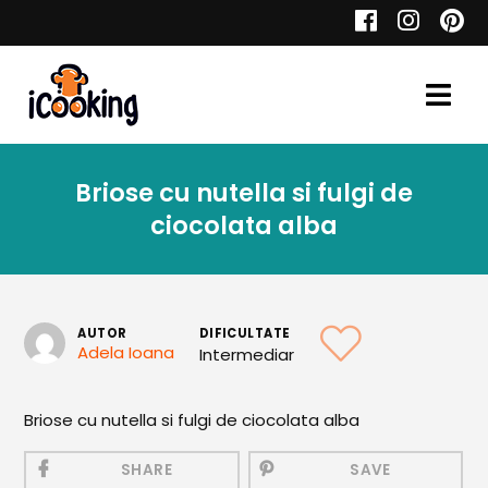
Cauta
Briose cu nutella si fulgi de
Retete
ciocolata alba
Toate Reţetele
AUTOR
DIFICULTATE
Adela Ioana
Intermediar
Aperitive
Briose cu nutella si fulgi de ciocolata alba
Aperitive Calde
Aperitive Reci
SHARE
SAVE