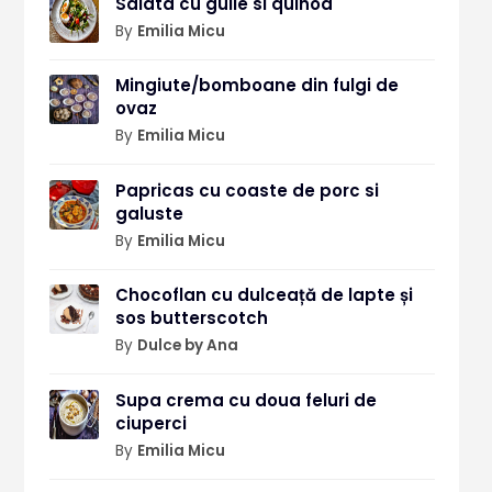
Salata cu gulie si quinoa
By
Emilia Micu
Mingiute/bomboane din fulgi de
ovaz
By
Emilia Micu
Papricas cu coaste de porc si
galuste
By
Emilia Micu
Chocoflan cu dulceață de lapte și
sos butterscotch
By
Dulce by Ana
Supa crema cu doua feluri de
ciuperci
By
Emilia Micu