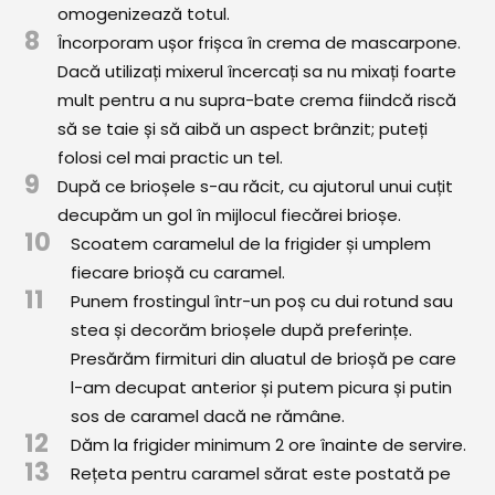
omogenizează totul.
8
Încorporam ușor frișca în crema de mascarpone.
Dacă utilizați mixerul încercați sa nu mixați foarte
mult pentru a nu supra-bate crema fiindcă riscă
să se taie și să aibă un aspect brânzit; puteți
folosi cel mai practic un tel.
9
După ce brioșele s-au răcit, cu ajutorul unui cuțit
decupăm un gol în mijlocul fiecărei brioșe.
10
Scoatem caramelul de la frigider și umplem
fiecare brioșă cu caramel.
11
Punem frostingul într-un poș cu dui rotund sau
stea și decorăm brioșele după preferințe.
Presărăm firmituri din aluatul de brioșă pe care
l-am decupat anterior și putem picura și putin
sos de caramel dacă ne rămâne.
12
Dăm la frigider minimum 2 ore înainte de servire.
13
Rețeta pentru caramel sărat este postată pe