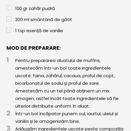
Comunitatea
100
gr
zahăr pudră
iCooking
200
ml
smântână de gătit
Librărie
1
tsp
esență de vanilie
Adaugă o rețetă
MOD DE PREPARARE:
Cum adăugăm o rețetă
1
Pentru prepararea aluatului de muffins,
Regulament de postare
amestecăm într-un bol toate ingredientele
uscate: faina, zahărul, cacaua, praful de copt,
CONCURS
bicarbonatul de sodiu și praful de sare.
Amestecăm cu un tel până obținem un mix
omogen, astfel încât toate ingredientele să fie
ulterior distribuite uniform în aluat.
2
Într-un bol încăpator punem oul, iaurtul, uleiul și
vanilia și le omogenizăm bine.
3
Adăugăm ingredientele uscate peste compoziția