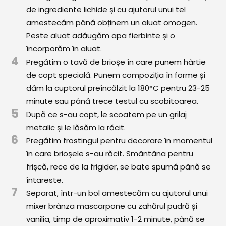
de ingrediente lichide și cu ajutorul unui tel
amestecăm până obținem un aluat omogen.
Peste aluat adăugăm apa fierbinte și o
încorporăm în aluat.
4
Pregătim o tavă de brioșe în care punem hârtie
de copt specială. Punem compoziția în forme și
dăm la cuptorul preîncălzit la 180°C pentru 23-25
minute sau până trece testul cu scobitoarea.
5
După ce s-au copt, le scoatem pe un grilaj
metalic și le lăsăm la răcit.
6
Pregătim frostingul pentru decorare în momentul
în care brioșele s-au răcit. Smântâna pentru
frișcă, rece de la frigider, se bate spumă până se
întareste.
7
Separat, într-un bol amestecăm cu ajutorul unui
mixer brânza mascarpone cu zahărul pudră și
vanilia, timp de aproximativ 1-2 minute, până se