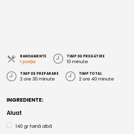
Cozonaci
Deserturi Sănătoase
Plăcinte, Tarte și Rulade
Prăjituri
Torturi
RANDAMENTE
TIMP DE PREGĂTIRE
1 porție
10 minute
Conserve
TIMP DE PREPARARE
TIMP TOTAL
Dulceață / Gem
2 ore 30 minute
2 ore 40 minute
Sirop / Compot
Sosuri și Condimente
INGREDIENTE:
Garnituri
Aluat
Pâine
140
gr
faină albă