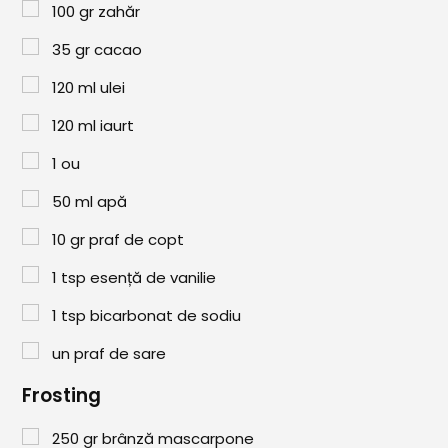
Paste & Risotto
100
gr
zahăr
Patiserie
35
gr
cacao
Aluaturi Dulci
120
ml
ulei
Aluaturi Sărate
120
ml
iaurt
Pizza
1
ou
50
ml
apă
Rețete cu Carne
10
gr
praf de copt
Rețete Vegetariene
1
tsp
esență de vanilie
Salate
1
tsp
bicarbonat de sodiu
Sandwichuri și Wraps
un praf de sare
Supe și Ciorbe
Frosting
Rețete Video
250
gr
brânză mascarpone