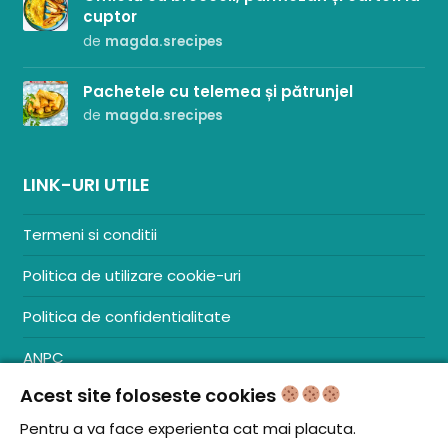
cuptor
de
magda.srecipes
Pachetele cu telemea și pătrunjel
de
magda.srecipes
LINK-URI UTILE
Termeni si conditii
Politica de utilizare cookie-uri
Politica de confidentialitate
ANPC
Acest site foloseste cookies
Contact
S.C. ZENCOM MEDIA GROUP SRL
Pentru a va face experienta cat mai placuta.
RO38204288