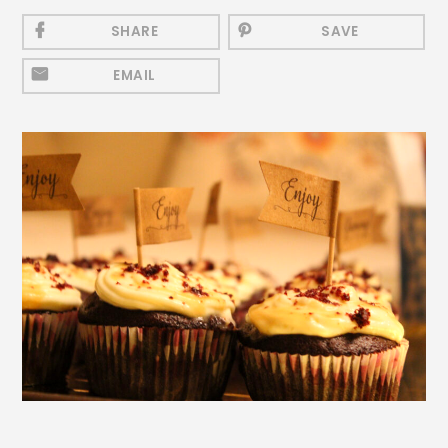
Mezeluri
SHARE
SAVE
Ronțăieli
EMAIL
Băuturi
Băuturi calde
Băuturi reci
Cocktail-uri
Smoothies
Ceva Dulce
Biscuiți, Bomboane și
Fursecuri
Brioșe și Checuri
Budinci, Jeleuri și Sufleuri
Cheesecake