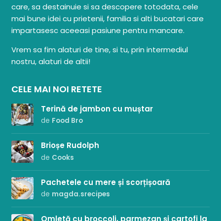
care, sa destainuie si sa descopere totodata, cele
mai bune idei cu prietenii, familia si alti bucatari care
impartasesc aceeasi pasiune pentru mancare.
Vrem sa fim alaturi de tine, si tu, prin intermediul
nostru, alaturi de altii!
CELE MAI NOI RETETE
Terină de jambon cu muștar
de
Food Bro
Brioșe Rudolph
de
Cooks
Pachetele cu mere și scorțișoară
de
magda.srecipes
Omletă cu broccoli, parmezan și cartofi la