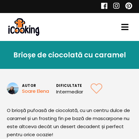
Cauta
Brioșe de ciocolată cu caramel
Retete
AUTOR
DIFICULTATE
Soare Elena
Intermediar
Toate Reţetele
Aperitive
O brioșă pufoasă de ciocolată, cu un centru dulce de
caramel și un frosting fin pe bază de mascarpone nu
Aperitive Calde
este altceva decât un desert decadent și perfect
Aperitive Reci
pentru orice ocazie!