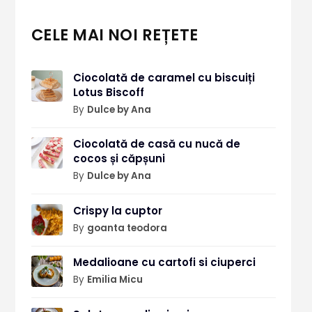
CELE MAI NOI REȚETE
Ciocolată de caramel cu biscuiți
Lotus Biscoff
By
Dulce by Ana
Ciocolată de casă cu nucă de
cocos și căpșuni
By
Dulce by Ana
Crispy la cuptor
By
goanta teodora
Medalioane cu cartofi si ciuperci
By
Emilia Micu