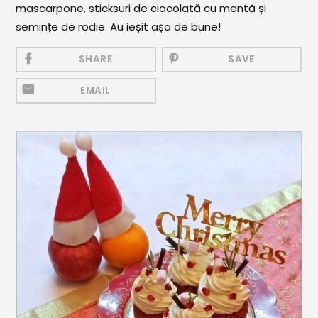
mascarpone, sticksuri de ciocolată cu mentă și
Mezeluri
semințe de rodie. Au ieșit așa de bune!
Ronțăieli
SHARE
SAVE
Băuturi
EMAIL
Băuturi calde
Băuturi reci
Cocktail-uri
Smoothies
Ceva Dulce
Biscuiți, Bomboane și
Fursecuri
Brioșe și Checuri
Budinci, Jeleuri și Sufleuri
Cheesecake