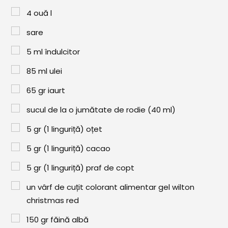
Paste & Risotto
4
ouă l
Patiserie
sare
Aluaturi Dulci
5
ml
îndulcitor
Aluaturi Sărate
85
ml
ulei
Pizza
65
gr
iaurt
Rețete cu Carne
sucul de la o jumătate de rodie (40 ml)
Rețete Vegetariene
5
gr
(1 linguriță) oțet
Salate
5
gr
(1 linguriță) cacao
Sandwichuri și Wraps
5
gr
(1 linguriță) praf de copt
un vârf de cuțit colorant alimentar gel wilton
Supe și Ciorbe
christmas red
Rețete Video
150
gr
făină albă