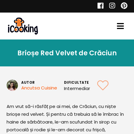
Cauta
Brioșe Red Velvet de Crăciun
Retete
AUTOR
DIFICULTATE
Ancutsa Cuisine
Intermediar
Toate Reţetele
Aperitive
Am vrut să-i răsfăț pe ai mei, de Crăciun, cu niște
brioșe red velvet. Și pentru că trebuia să le îmbrac în
Aperitive Calde
haine de sărbătoare, le-am scufundat în sirop cu
Aperitive Reci
portocală și rodie și le-am decorat cu frișcă,