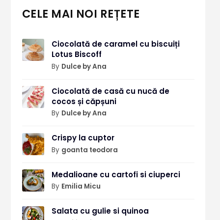
CELE MAI NOI REȚETE
Ciocolată de caramel cu biscuiți
Lotus Biscoff
By
Dulce by Ana
Ciocolată de casă cu nucă de
cocos și căpșuni
By
Dulce by Ana
Crispy la cuptor
By
goanta teodora
Medalioane cu cartofi si ciuperci
By
Emilia Micu
Salata cu gulie si quinoa