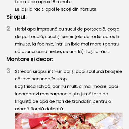
foc mediu aprox 18 minute.
Le lași la răcit, apoi le scoți din hârtiuțe.
Siropul:
2
Fierbi apa împreună cu sucul de portocală, coaja
de portocală, sucul și semințele de rodie aprox 5
minute, la foc mic, într-un ibric mai mare (pentru
că atunci când fierbe, se umflă). Lași la răcit.
Montare și decor:
3
Strecori siropul într-un bol și apoi scufunzi brioșele
câteva secunde în sirop.
Bați frișca lichidă, dar nu mult, ci mai moale, apoi
încorporezi mascarponele și o jumătate de
linguriță de apă de flori de trandafir, pentru o
aromă florală delicată.