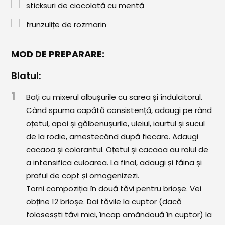
sticksuri de ciocolată cu mentă
frunzulițe de rozmarin
MOD DE PREPARARE:
Blatul:
1
Bați cu mixerul albușurile cu sarea și îndulcitorul.
Când spuma capătă consistență, adaugi pe rând
oțetul, apoi și gălbenușurile, uleiul, iaurtul și sucul
de la rodie, amestecând după fiecare. Adaugi
cacaoa și colorantul. Oțetul și cacaoa au rolul de
a intensifica culoarea. La final, adaugi și făina și
praful de copt și omogenizezi.
Torni compoziția în două tăvi pentru brioșe. Vei
obține 12 brioșe. Dai tăvile la cuptor (dacă
folosesști tăvi mici, încap amândouă în cuptor) la