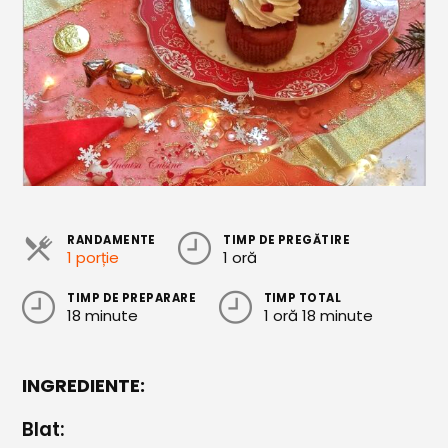
Cozonaci
Deserturi Sănătoase
Plăcinte, Tarte și Rulade
Prăjituri
Torturi
Conserve
RANDAMENTE
TIMP DE PREGĂTIRE
1 porție
1 oră
Dulceață / Gem
Sirop / Compot
TIMP DE PREPARARE
TIMP TOTAL
18 minute
1 oră 18 minute
Sosuri și Condimente
Garnituri
INGREDIENTE:
Pâine
Blat: