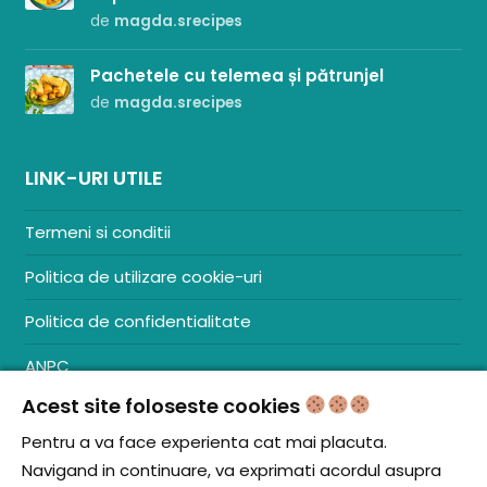
de
magda.srecipes
Pachetele cu telemea și pătrunjel
de
magda.srecipes
LINK-URI UTILE
Termeni si conditii
Politica de utilizare cookie-uri
Politica de confidentialitate
ANPC
Acest site foloseste cookies
Contact
S.C. ZENCOM MEDIA GROUP SRL
Pentru a va face experienta cat mai placuta.
RO38204288
Navigand in continuare, va exprimati acordul asupra
J20/1379/2017