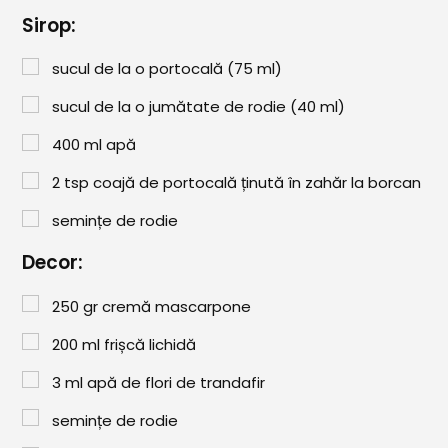
Comunitatea
Sirop:
iCooking
sucul de la o portocală (75 ml)
Librărie
sucul de la o jumătate de rodie (40 ml)
Adaugă o rețetă
400
ml
apă
Cum adăugăm o rețetă
2
tsp
coajă de portocală ținută în zahăr la borcan
semințe de rodie
Regulament de postare
Decor:
CONCURS
250
gr
cremă mascarpone
200
ml
frișcă lichidă
3
ml
apă de flori de trandafir
semințe de rodie