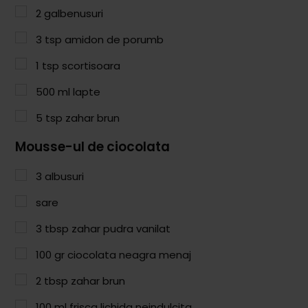
Paste & Risotto
2
galbenusuri
Patiserie
3
tsp
amidon de porumb
Aluaturi Dulci
1
tsp
scortisoara
Aluaturi Sărate
500
ml
lapte
Pizza
5
tsp
zahar brun
Rețete cu Carne
Mousse-ul de ciocolata
Rețete Vegetariene
3
albusuri
Salate
sare
Sandwichuri și Wraps
3
tbsp
zahar pudra vanilat
Supe și Ciorbe
100
gr
ciocolata neagra menaj
2
tbsp
zahar brun
Rețete Video
100
ml
frisca lichida neindulcita