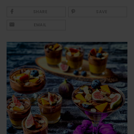
Mezeluri
SHARE
SAVE
Ronțăieli
EMAIL
Băuturi
Băuturi calde
Băuturi reci
Cocktail-uri
Smoothies
Ceva Dulce
Biscuiți, Bomboane și
Fursecuri
Brioșe și Checuri
Budinci, Jeleuri și Sufleuri
Cheesecake