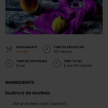
Cozonaci
Deserturi Sănătoase
Plăcinte, Tarte și Rulade
Prăjituri
Torturi
RANDAMENTE
TIMP DE PREGĂTIRE
1 porție
50 minute
Conserve
TIMP DE PREPARARE
TIMP TOTAL
Dulceață / Gem
2 ore
2 ore 50 minute
Sirop / Compot
Sosuri și Condimente
INGREDIENTE:
Garnituri
budinca de dovleac
Pâine
250
gr
dovleac copt (curatat)