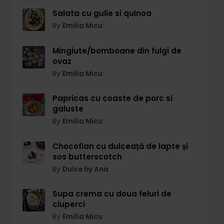
Salata cu gulie si quinoa
By
Emilia Micu
Mingiute/bomboane din fulgi de
ovaz
By
Emilia Micu
Papricas cu coaste de porc si
galuste
By
Emilia Micu
Chocoflan cu dulceață de lapte și
sos butterscotch
By
Dulce by Ana
Supa crema cu doua feluri de
ciuperci
By
Emilia Micu