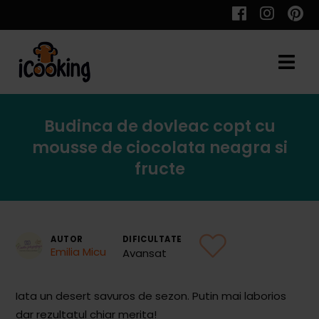
Cauta
Budinca de dovleac copt cu
Retete
mousse de ciocolata neagra si
fructe
Toate Reţetele
AUTOR
DIFICULTATE
Aperitive
Emilia Micu
Avansat
Aperitive Calde
Iata un desert savuros de sezon. Putin mai laborios
Aperitive Reci
dar rezultatul chiar merita!