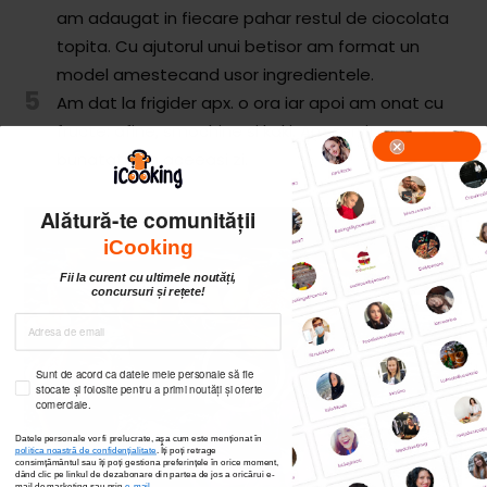
am adaugat in fiecare pahar restul de ciocolata
topita. Cu ajutorul unui betisor am format un
model amestecand usor ingredientele.
5
Am dat la frigider apx. o ora iar apoi am onat cu
fructe: afine, smochine si kaki. Am servit
bunatatile in aceeasi zi.
Alătură-te comunității
iCooking
Fii la curent cu ultimele noutăți,
concursuri și rețete!
Sunt de acord ca datele mele personale să fie
stocate și folosite pentru a primi noutăți și oferte
comerciale.
Datele personale vor fi prelucrate, așa cum este menționat în
politica noastră de confidențialitate
. Îți poți
retrage
consimțământul sau îți poți gestiona preferințele în orice moment,
dând clic pe linkul de dezabonare din partea de jos a oricărui e-
mail de marketing sau prin
e-mail
.