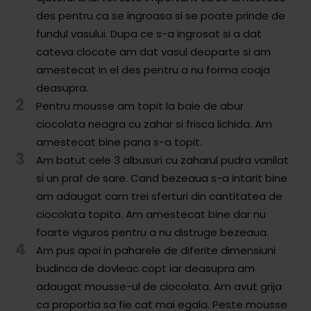
des pentru ca se ingroasa si se poate prinde de
fundul vasului. Dupa ce s-a ingrosat si a dat
cateva clocote am dat vasul deoparte si am
amestecat in el des pentru a nu forma coaja
deasupra.
2
Pentru mousse am topit la baie de abur
ciocolata neagra cu zahar si frisca lichida. Am
amestecat bine pana s-a topit.
3
Am batut cele 3 albusuri cu zaharul pudra vanilat
si un praf de sare. Cand bezeaua s-a intarit bine
am adaugat cam trei sferturi din cantitatea de
ciocolata topita. Am amestecat bine dar nu
foarte viguros pentru a nu distruge bezeaua.
4
Am pus apoi in paharele de diferite dimensiuni
budinca de dovleac copt iar deasupra am
adaugat mousse-ul de ciocolata. Am avut grija
ca proportia sa fie cat mai egala. Peste mousse