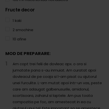
Comunitatea
Fructe decor
iCooking
1
kaki
Librărie
2
smochine
Adaugă o rețetă
10
afine
Cum adăugăm o rețetă
MOD DE PREPARARE:
Regulament de postare
1
Am copt trei felii de dovleac apx. o ora si
CONCURS
jumatate pana s-au inmuiat. Am curatat apoi
dovleacul de pe coaja si l-am pisat cu ajutorul
unei furculite. L-am mutat apoi intr-un vas, peste
care am adaugat galbenusurile, amidonul,
scortisoara, zaharul si laptele. Am pus toata
compozitia pe foc, am amestecat in ea cu
ajutorul unui tel. Este important sa se amestece