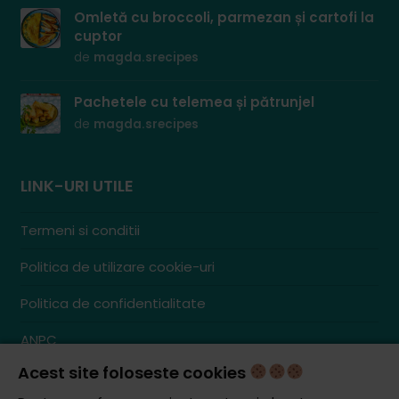
Omletă cu broccoli, parmezan și cartofi la
cuptor
de
magda.srecipes
Pachetele cu telemea și pătrunjel
de
magda.srecipes
LINK-URI UTILE
Termeni si conditii
Politica de utilizare cookie-uri
Politica de confidentialitate
ANPC
Acest site foloseste cookies
Contact
S.C. ZENCOM MEDIA GROUP SRL