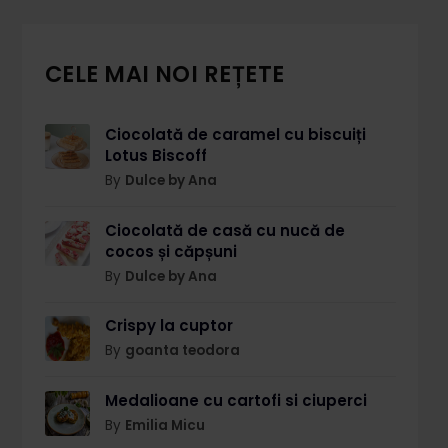
CELE MAI NOI REȚETE
Ciocolată de caramel cu biscuiți
Lotus Biscoff
By
Dulce by Ana
Ciocolată de casă cu nucă de
cocos și căpșuni
By
Dulce by Ana
Crispy la cuptor
By
goanta teodora
Medalioane cu cartofi si ciuperci
By
Emilia Micu