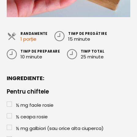
Cozonaci
Deserturi Sănătoase
Plăcinte, Tarte și Rulade
RANDAMENTE
TIMP DE PREGĂTIRE
1 porție
15 minute
Prăjituri
TIMP DE PREPARARE
TIMP TOTAL
Torturi
10 minute
25 minute
Conserve
INGREDIENTE:
Dulceață / Gem
Sirop / Compot
Pentru chiftele
Sosuri și Condimente
½
mg
faole rosie
Garnituri
½
ceapa rosie
Pâine
½
mg
galbiori (sau orice alta ciuperca)