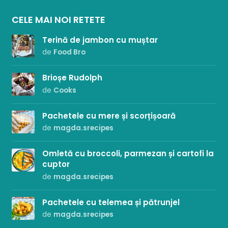
CELE MAI NOI RETETE
Terină de jambon cu muștar
de
Food Bro
Brioșe Rudolph
de
Cooks
Pachetele cu mere și scorțișoară
de
magda.srecipes
Omletă cu broccoli, parmezan și cartofi la
cuptor
de
magda.srecipes
Pachetele cu telemea și pătrunjel
de
magda.srecipes