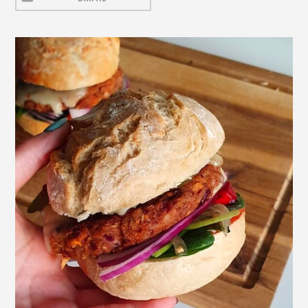
Mezeluri
Ronțăieli
Băuturi
Băuturi calde
Băuturi reci
Cocktail-uri
Smoothies
Ceva Dulce
Biscuiți, Bomboane și
Fursecuri
Brioșe și Checuri
Budinci, Jeleuri și Sufleuri
Cheesecake