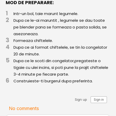
MOD DE PREPARARE:
Comunitatea
iCooking
1
Intr-un bol, taie marunt legumele.
2
Dupa ce le-ai maruntit , legumele se dau toate
Librărie
pe blender pana se formeaza o pasta solida, se
asezoneaza.
Adaugă o rețetă
3
Formeaza chiftelele.
4
Cum adăugăm o rețetă
Dupa ce ai format chiftelele, se tin la congelator
20 de minute.
Regulament de postare
5
Dupa ce le scoti din congelator,pregateste o
tigaie cu ulei incins, si poti pune la prajit chiftelele
CONCURS
3-4 minute pe fiecare parte.
6
Construieste-ti burgerul dupa preferinta.