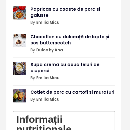
Papricas cu coaste de porc si
galuste
By
Emilia Micu
Chocoflan cu dulceață de lapte și
sos butterscotch
By
Dulce by Ana
Supa crema cu doua feluri de
ciuperci
By
Emilia Micu
Cotlet de porc cu cartofi si muraturi
By
Emilia Micu
Informații
nutriționale