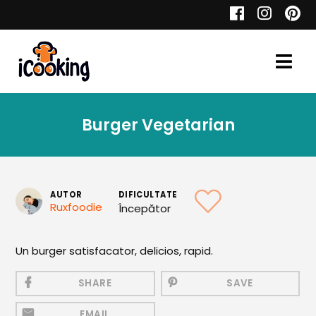
Cauta
Burger Vegetarian
Retete
AUTOR
DIFICULTATE
Ruxfoodie
Începător
Toate Reţetele
Aperitive
Un burger satisfacator, delicios, rapid.
Aperitive Calde
SHARE
SAVE
Aperitive Reci
EMAIL