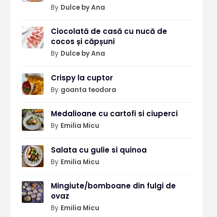
By
Dulce by Ana
Ciocolată de casă cu nucă de
cocos și căpșuni
By
Dulce by Ana
Crispy la cuptor
By
goanta teodora
Medalioane cu cartofi si ciuperci
By
Emilia Micu
Salata cu gulie si quinoa
By
Emilia Micu
Mingiute/bomboane din fulgi de
ovaz
By
Emilia Micu