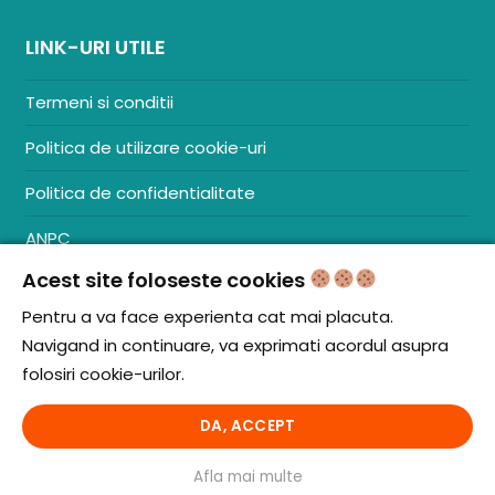
LINK-URI UTILE
Termeni si conditii
Politica de utilizare cookie-uri
Politica de confidentialitate
ANPC
Acest site foloseste cookies
Contact
S.C. ZENCOM MEDIA GROUP SRL
Pentru a va face experienta cat mai placuta.
RO38204288
Navigand in continuare, va exprimati acordul asupra
J20/1379/2017
folosiri cookie-urilor.
DA, ACCEPT
© iCooking.ro. Toate drepturile rezervate.
Afla mai multe