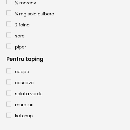
Paste & Risotto
½
morcov
Patiserie
¼
mg
soia pulbere
2
faina
Aluaturi Dulci
Aluaturi Sărate
sare
Pizza
piper
Pentru toping
Rețete cu Carne
Rețete Vegetariene
ceapa
cascaval
Salate
salata verde
Sandwichuri și Wraps
muraturi
Supe și Ciorbe
ketchup
Rețete Video