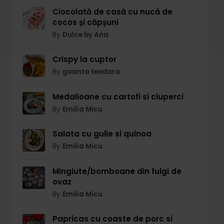
Ciocolată de casă cu nucă de
cocos și căpșuni
By
Dulce by Ana
Crispy la cuptor
By
goanta teodora
Medalioane cu cartofi si ciuperci
By
Emilia Micu
Salata cu gulie si quinoa
By
Emilia Micu
Mingiute/bomboane din fulgi de
ovaz
By
Emilia Micu
Papricas cu coaste de porc si