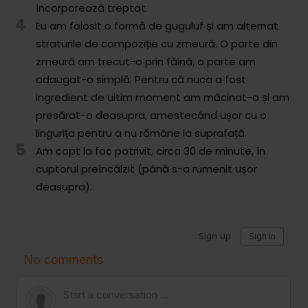
încorporează treptat.
Comunitatea
4
Eu am folosit o formă de guguluf și am alternat
iCooking
straturile de compoziție cu zmeură. O parte din
Librărie
zmeură am trecut-o prin făină, o parte am
adaugat-o simplă. Pentru că nuca a fost
Adaugă o rețetă
ingredient de ultim moment am măcinat-o și am
presărat-o deasupra, amestecând ușor cu o
Cum adăugăm o rețetă
lingurița pentru a nu rămâne la suprafață.
5
Am copt la foc potrivit, circa 30 de minute, în
Regulament de postare
cuptorul preîncălzit (până s-a rumenit ușor
CONCURS
deasupra).