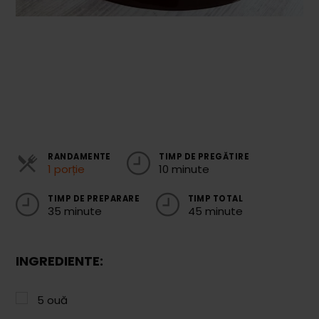
Cozonaci
Deserturi Sănătoase
Plăcinte, Tarte și Rulade
Prăjituri
Torturi
Conserve
RANDAMENTE
TIMP DE PREGĂTIRE
1 porție
10 minute
Dulceață / Gem
TIMP DE PREPARARE
TIMP TOTAL
Sirop / Compot
35 minute
45 minute
Sosuri și Condimente
INGREDIENTE:
Garnituri
Pâine
5
ouă