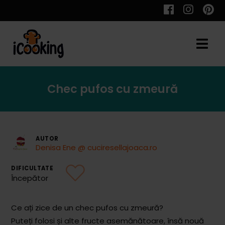
Cauta
Chec pufos cu zmeură
Retete
AUTOR
Denisa Ene @ cuciresellajoaca.ro
Toate Reţetele
DIFICULTATE
Aperitive
Începător
Aperitive Calde
Ce ați zice de un chec pufos cu zmeură?
Aperitive Reci
Puteți folosi și alte fructe asemănătoare, însă nouă