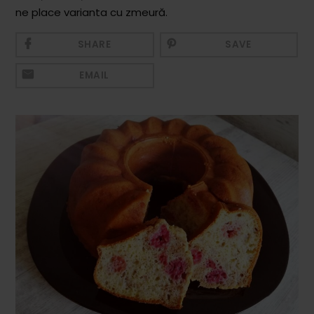
Mezeluri
ne place varianta cu zmeură.
Ronțăieli
SHARE
SAVE
Băuturi
EMAIL
Băuturi calde
Băuturi reci
Cocktail-uri
Smoothies
Ceva Dulce
Biscuiți, Bomboane și
Fursecuri
Brioșe și Checuri
Budinci, Jeleuri și Sufleuri
Cheesecake