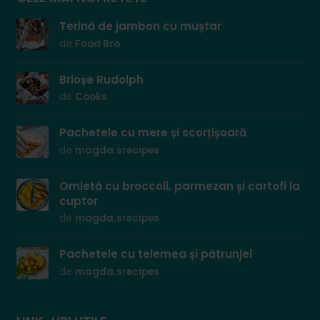
Terină de jambon cu muștar
de
Food Bro
Brioșe Rudolph
de
Cooks
Pachetele cu mere și scorțișoară
de
magda.srecipes
Omletă cu broccoli, parmezan și cartofi la
cuptor
de
magda.srecipes
Pachetele cu telemea și pătrunjel
de
magda.srecipes