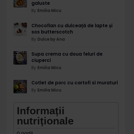
galuste
By
Emilia Micu
Chocoflan cu dulceață de lapte și
sos butterscotch
By
Dulce by Ana
Supa crema cu doua feluri de
ciuperci
By
Emilia Micu
Cotlet de porc cu cartofi si muraturi
By
Emilia Micu
Informații
nutriționale
0
porții