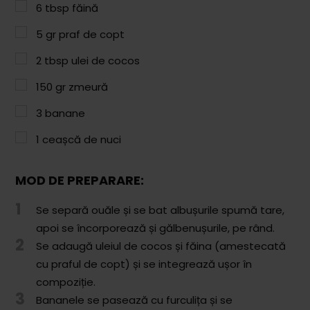
Paste & Risotto
6
tbsp
făină
Patiserie
5
gr
praf de copt
Aluaturi Dulci
2
tbsp
ulei de cocos
Aluaturi Sărate
150
gr
zmeură
Pizza
3
banane
1
ceașcă de nuci
Rețete cu Carne
Rețete Vegetariene
MOD DE PREPARARE:
Salate
1
Se separă ouăle și se bat albușurile spumă tare,
Sandwichuri și Wraps
apoi se încorporează și gălbenușurile, pe rând.
2
Se adaugă uleiul de cocos și făina (amestecată
Supe și Ciorbe
cu praful de copt) și se integrează ușor în
compoziție.
Rețete Video
3
Bananele se pasează cu furculița și se