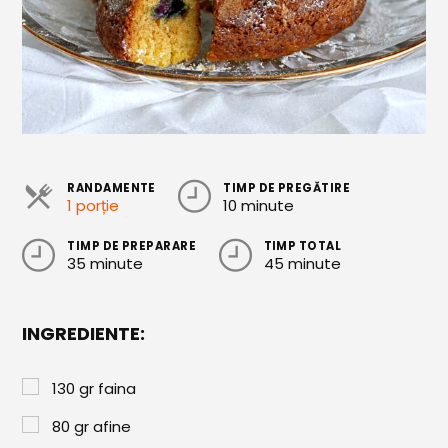
Cozonaci
Deserturi Sănătoase
Plăcinte, Tarte și Rulade
Prăjituri
Torturi
RANDAMENTE
TIMP DE PREGĂTIRE
1 porție
10 minute
Conserve
TIMP DE PREPARARE
TIMP TOTAL
Dulceață / Gem
35 minute
45 minute
Sirop / Compot
Sosuri și Condimente
INGREDIENTE:
Garnituri
130
gr
faina
Pâine
80
gr
afine