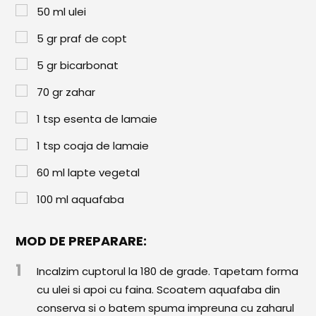
Paste & Risotto
50
ml
ulei
Patiserie
5
gr
praf de copt
Aluaturi Dulci
5
gr
bicarbonat
Aluaturi Sărate
70
gr
zahar
Pizza
1
tsp
esenta de lamaie
Rețete cu Carne
1
tsp
coaja de lamaie
Rețete Vegetariene
60
ml
lapte vegetal
100
ml
aquafaba
Salate
Sandwichuri și Wraps
MOD DE PREPARARE:
Supe și Ciorbe
1
Incalzim cuptorul la 180 de grade. Tapetam forma
cu ulei si apoi cu faina. Scoatem aquafaba din
Rețete Video
conserva si o batem spuma impreuna cu zaharul