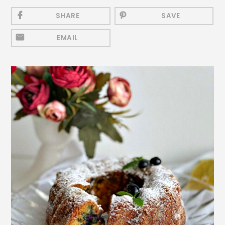
Mezeluri
SHARE
SAVE
Ronțăieli
EMAIL
Băuturi
Băuturi calde
Băuturi reci
Cocktail-uri
Smoothies
Ceva Dulce
Biscuiți, Bomboane și
Fursecuri
Brioșe și Checuri
Budinci, Jeleuri și Sufleuri
Cheesecake