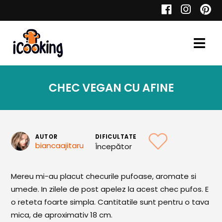
Cauta
CHEC VEGAN CU AFINE
Retete
AUTOR
DIFICULTATE
biancaajitaru
Începător
Toate Reţetele
Aperitive
Mereu mi-au placut checurile pufoase, aromate si
umede. In zilele de post apelez la acest chec pufos. E
Aperitive Calde
o reteta foarte simpla. Cantitatile sunt pentru o tava
Aperitive Reci
mica, de aproximativ 18 cm.