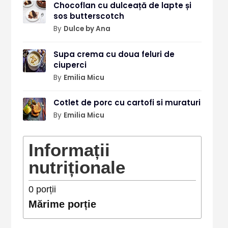
Chocoflan cu dulceață de lapte și
sos butterscotch
By
Dulce by Ana
Supa crema cu doua feluri de
ciuperci
By
Emilia Micu
Cotlet de porc cu cartofi si muraturi
By
Emilia Micu
Informații
nutriționale
0
porții
Mărime porție