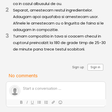
Comunitatea
ca in cazul albusului de ou.
2
iCooking
Separat, amestecam restul ingredientelor.
Adaugam apoi aquafaba si amestecam usor.
Librărie
Afinele le amestecam cu o lingurita de faina si le
adaugam in compozitie.
Adaugă o rețetă
3
Turnam compozitia in tava si coacem checul in
cuptorul preincalzit la 180 de grade timp de 25-30
Cum adăugăm o rețetă
de minute pana trece testul scobitorii.
Regulament de postare
CONCURS