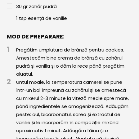
Comunitatea
30
gr
zahăr pudră
iCooking
1
tsp
esență de vanilie
Librărie
MOD DE PREPARARE:
Adaugă o rețetă
1
Pregătim umplutura de brânză pentru cookies.
Cum adăugăm o rețetă
Amestecăm bine crema de brânză cu zahărul
pudră și vanilia și o dăm la rece până pregătim
Regulament de postare
aluatul.
2
Untul moale, la temperatura camerei se pune
CONCURS
într-un bol împreună cu zahărul și se amestecă
cu mixerul 2-3 minute la viteză medie spre mare,
până ingredientele se omogenizează. Adăugăm
peste: oul, bicarbonatul, sarea și extractul de
vanilie și le incorporăm în compoziție mixând
aproximativ 1 minut. Adăugăm făina și o
încorporăm bine în aluat. Aluatul o să devină