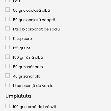
1
ou
Paste & Risotto
50
gr
ciocolată albă
Patiserie
50
gr
ciocolată neagră
Aluaturi Dulci
1
tsp
bicarbonat de sodiu
Aluaturi Sărate
½
tsp
sare
Pizza
125
gr
unt
Rețete cu Carne
150
gr
făină albă
Rețete Vegetariene
50
gr
zahăr brun
Salate
40
gr
zahăr alb
Sandwichuri și Wraps
1
tsp
esență de vanilie
Supe și Ciorbe
Umplututa
Rețete Video
100
gr
cremă de brânză