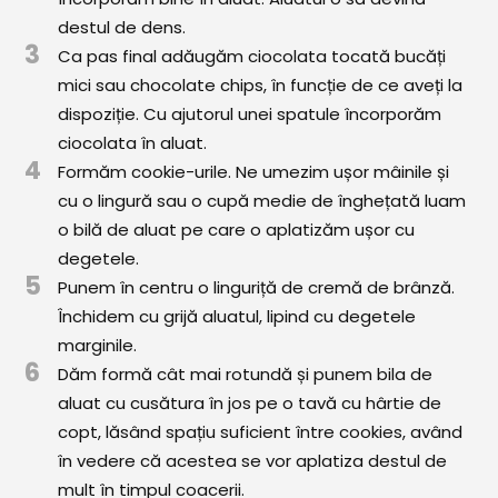
destul de dens.
3
Ca pas final adăugăm ciocolata tocată bucăți
mici sau chocolate chips, în funcție de ce aveți la
dispoziție. Cu ajutorul unei spatule încorporăm
ciocolata în aluat.
4
Formăm cookie-urile. Ne umezim ușor mâinile și
cu o lingură sau o cupă medie de înghețată luam
o bilă de aluat pe care o aplatizăm ușor cu
degetele.
5
Punem în centru o linguriță de cremă de brânză.
Închidem cu grijă aluatul, lipind cu degetele
marginile.
6
Dăm formă cât mai rotundă și punem bila de
aluat cu cusătura în jos pe o tavă cu hârtie de
copt, lăsând spațiu suficient între cookies, având
în vedere că acestea se vor aplatiza destul de
mult în timpul coacerii.