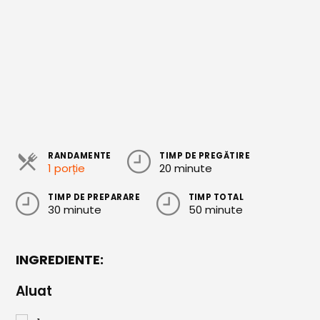
Cozonaci
Deserturi Sănătoase
Plăcinte, Tarte și Rulade
Prăjituri
Torturi
Conserve
RANDAMENTE
TIMP DE PREGĂTIRE
1 porție
20 minute
Dulceață / Gem
TIMP DE PREPARARE
TIMP TOTAL
30 minute
50 minute
Sirop / Compot
Sosuri și Condimente
INGREDIENTE:
Garnituri
Aluat
Pâine