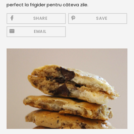
Mezeluri
perfect la frigider pentru câteva zile.
Ronțăieli
SHARE
SAVE
Băuturi
EMAIL
Băuturi calde
Băuturi reci
Cocktail-uri
Smoothies
Ceva Dulce
Biscuiți, Bomboane și
Fursecuri
Brioșe și Checuri
Budinci, Jeleuri și Sufleuri
Cheesecake