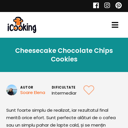
Cauta
Cheesecake Chocolate Chips
Retete
Cookies
Toate Reţetele
AUTOR
DIFICULTATE
Soare Elena
Intermediar
Aperitive
Sunt foarte simplu de realizat, iar rezultatul final
Aperitive Calde
merită orice efort. Sunt perfecte alături de o cafea
Aperitive Reci
sau un simplu pahar de lapte cald, și se mențin