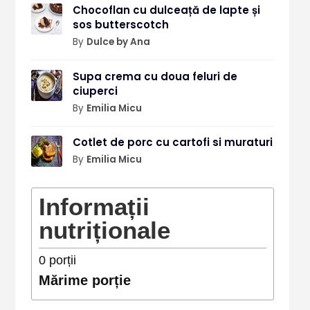
Chocoflan cu dulceață de lapte și
sos butterscotch
By
Dulce by Ana
Supa crema cu doua feluri de
ciuperci
By
Emilia Micu
Cotlet de porc cu cartofi si muraturi
By
Emilia Micu
Informații
nutriționale
0
porții
Mărime porție