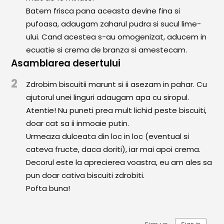
Comunitatea
Batem frisca pana aceasta devine fina si
iCooking
pufoasa, adaugam zaharul pudra si sucul lime-
ului. Cand acestea s-au omogenizat, aducem in
Librărie
ecuatie si crema de branza si amestecam.
Asamblarea desertului
Adaugă o rețetă
2
Zdrobim biscuitii marunt si ii asezam in pahar. Cu
Cum adăugăm o rețetă
ajutorul unei linguri adaugam apa cu siropul.
Atentie! Nu puneti prea mult lichid peste biscuiti,
Regulament de postare
doar cat sa ii inmoaie putin.
CONCURS
Urmeaza dulceata din loc in loc (eventual si
cateva fructe, daca doriti), iar mai apoi crema.
Decorul este la aprecierea voastra, eu am ales sa
pun doar cativa biscuiti zdrobiti.
Pofta buna!