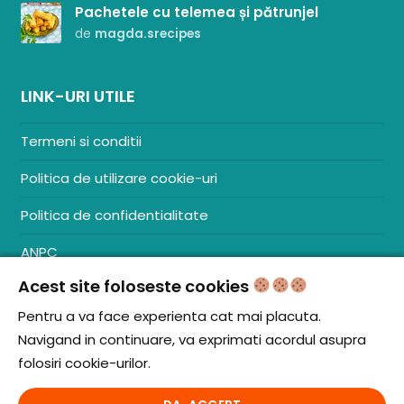
Pachetele cu telemea și pătrunjel
de
magda.srecipes
LINK-URI UTILE
Termeni si conditii
Politica de utilizare cookie-uri
Politica de confidentialitate
ANPC
Acest site foloseste cookies
Contact
S.C. ZENCOM MEDIA GROUP SRL
Pentru a va face experienta cat mai placuta.
RO38204288
Navigand in continuare, va exprimati acordul asupra
J20/1379/2017
folosiri cookie-urilor.