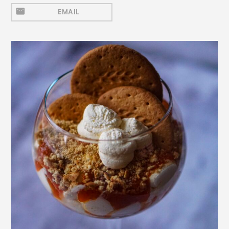
Mezeluri
EMAIL
Ronțăieli
Băuturi
Băuturi calde
Băuturi reci
Cocktail-uri
Smoothies
Ceva Dulce
Biscuiți, Bomboane și
Fursecuri
Brioșe și Checuri
Budinci, Jeleuri și Sufleuri
Cheesecake