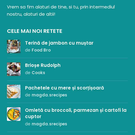
Vrem sa fim alaturi de tine, si tu, prin intermediul
nostru, alaturi de altii!
CELE MAI NOI RETETE
Terină de jambon cu muștar
de
Food Bro
Brioșe Rudolph
de
Cooks
Pachetele cu mere și scorțișoară
de
magda.srecipes
Omletă cu broccoli, parmezan și cartofi la
cuptor
de
magda.srecipes