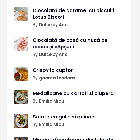
Ciocolată de caramel cu biscuiți
Lotus Biscoff
By
Dulce by Ana
Ciocolată de casă cu nucă de
cocos și căpșuni
By
Dulce by Ana
Crispy la cuptor
By
goanta teodora
Medalioane cu cartofi si ciuperci
By
Emilia Micu
Salata cu gulie si quinoa
By
Emilia Micu
Mingiute/bomboane din fulgi de