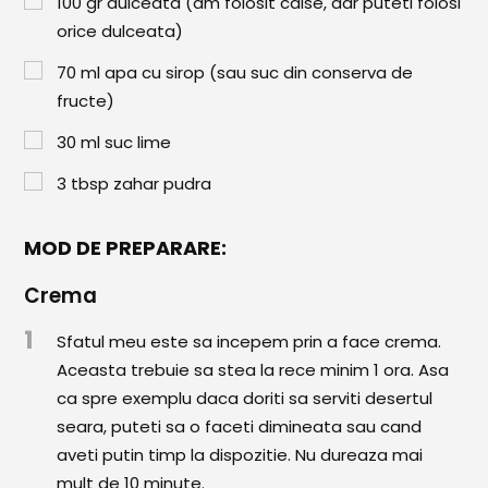
100
gr
dulceata (am folosit caise, dar puteti folosi
Paste & Risotto
orice dulceata)
Patiserie
70
ml
apa cu sirop (sau suc din conserva de
Aluaturi Dulci
fructe)
Aluaturi Sărate
30
ml
suc lime
Pizza
3
tbsp
zahar pudra
Rețete cu Carne
MOD DE PREPARARE:
Rețete Vegetariene
Crema
Salate
1
Sfatul meu este sa incepem prin a face crema.
Sandwichuri și Wraps
Aceasta trebuie sa stea la rece minim 1 ora. Asa
ca spre exemplu daca doriti sa serviti desertul
Supe și Ciorbe
seara, puteti sa o faceti dimineata sau cand
Rețete Video
aveti putin timp la dispozitie. Nu dureaza mai
mult de 10 minute.