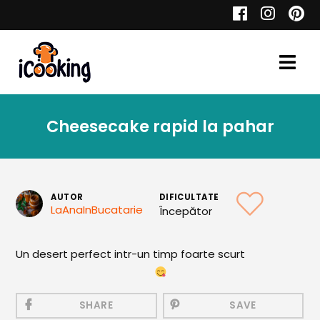
Cauta
Cheesecake rapid la pahar
Retete
AUTOR
DIFICULTATE
LaAnaInBucatarie
Începător
Toate Reţetele
Aperitive
Un desert perfect intr-un timp foarte scurt
Aperitive Calde
Aperitive Reci
SHARE
SAVE