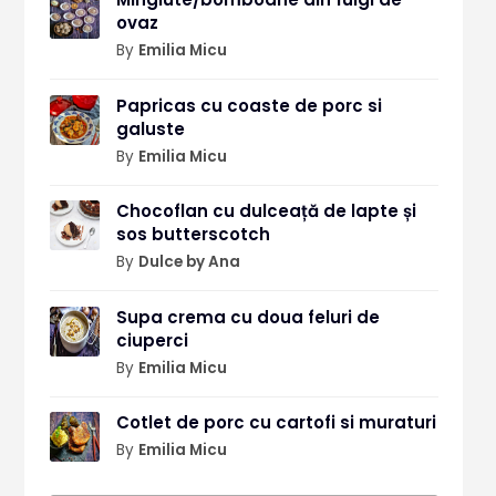
ovaz
By
Emilia Micu
Papricas cu coaste de porc si
galuste
By
Emilia Micu
Chocoflan cu dulceață de lapte și
sos butterscotch
By
Dulce by Ana
Supa crema cu doua feluri de
ciuperci
By
Emilia Micu
Cotlet de porc cu cartofi si muraturi
By
Emilia Micu