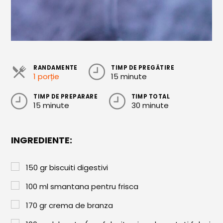
Cozonaci
Deserturi Sănătoase
Plăcinte, Tarte și Rulade
RANDAMENTE
TIMP DE PREGĂTIRE
Prăjituri
1 porție
15 minute
Torturi
TIMP DE PREPARARE
TIMP TOTAL
15 minute
30 minute
Conserve
Dulceață / Gem
INGREDIENTE:
Sirop / Compot
Sosuri și Condimente
150
gr
biscuiti digestivi
Garnituri
100
ml
smantana pentru frisca
Pâine
170
gr
crema de branza