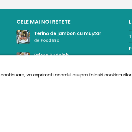
CELE MAI NOI RETETE
L
Terină de jambon cu muștar
T
de
Food Bro
P
Brioșe Rudolph
P
de
Cooks
sa
A
ontinuare, va exprimati acordul asupra folosiri cookie-urilor
Pachetele cu mere și scorțișoară
C
de
magda.srecipes
S
R
Omletă cu broccoli, parmezan și
J
cartofi la cuptor
de
magda.srecipes
Pachetele cu telemea și pătrunjel