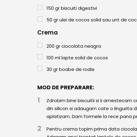
150
gr
biscuiti digestivi
50
gr
ulei de cocos solid sau unt de co
Crema
200
gr
ciocolata neagra
100
ml
lapte solid de cocos
30
gr
boabe de rodie
MOD DE PREPARARE:
1
Zdrobim bine biscuitii si ii amestecam c
din silicon si adaugam cate o lingurita 
aplatizam. Dam formele la rece pana 
2
Pentru crema topim prima data ciocola
Adagam apoi treptat laptele de cocos (