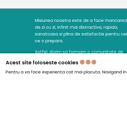
Misiunea noastra este de a face mancarea
de zi cu zi, infinit mai distractiva, rapida,
sanatoasa si plina de satisfactie pentru cei
ce o prepara.
Astfel, dorim sa formam o comunitate de
oameni talentati, pasionati si creativi,
Acest site foloseste cookies
oferindu-le un loc, in care, sa destainuie si 
Pentru a va face experienta cat mai placuta. Navigand in c
descopere totodata, cele mai bune idei cu
prietenii, familia si alti bucatari care
impartasesc aceeasi pasiune pentru
mancare.
Vrem sa fim alaturi de tine, si tu, prin
intermediul nostru, alaturi de altii!