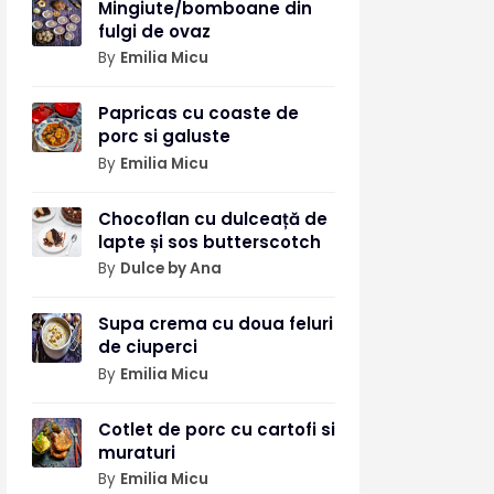
Mingiute/bomboane din
fulgi de ovaz
By
Emilia Micu
Papricas cu coaste de
porc si galuste
By
Emilia Micu
Chocoflan cu dulceață de
lapte și sos butterscotch
By
Dulce by Ana
Supa crema cu doua feluri
de ciuperci
By
Emilia Micu
Cotlet de porc cu cartofi si
muraturi
By
Emilia Micu