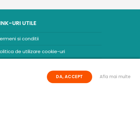
INK-URI UTILE
ermeni si conditii
olitica de utilizare cookie-uri
olitica de confidentialitate
DA, ACCEPT
Afla mai multe
NPC
.
ontact
.C. ZENCOM MEDIA GROUP SRL
O38204288
20/1379/2017