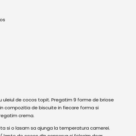
cos
u uleiul de cocos topit. Pregatim 9 forme de briose
din compozitia de biscuite in fiecare forma si
pregatim crema.
ta si o lasam sa ajunga la temperatura camerei.
 lapte de cocos din conserva si folosim doar