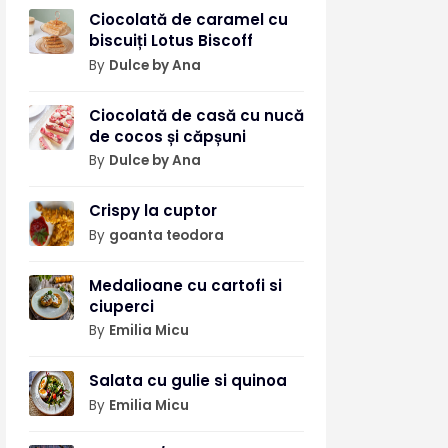
Ciocolată de caramel cu
biscuiți Lotus Biscoff
By
Dulce by Ana
Ciocolată de casă cu nucă
de cocos și căpșuni
By
Dulce by Ana
Crispy la cuptor
By
goanta teodora
Medalioane cu cartofi si
ciuperci
By
Emilia Micu
Salata cu gulie si quinoa
By
Emilia Micu