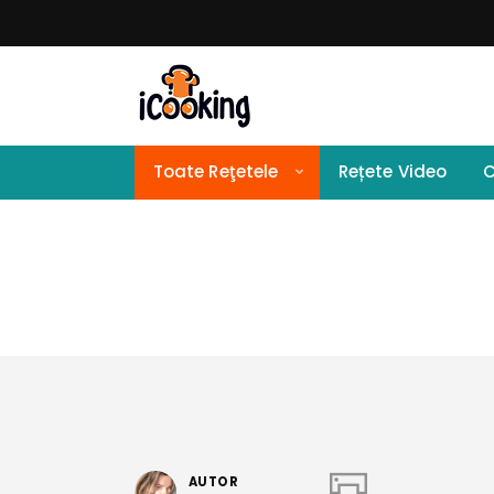
Toate Reţetele
Rețete Video
C
AUTOR