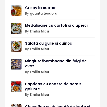
Crispy la cuptor
By
goanta teodora
Medalioane cu cartofi si ciuperci
By
Emilia Micu
Salata cu gulie si quinoa
By
Emilia Micu
Mingiute/bomboane din fulgi de
ovaz
By
Emilia Micu
Papricas cu coaste de porc si
galuste
By
Emilia Micu
Chocoflan cu dulceață de lapte și