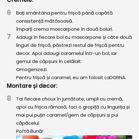
6
Bați smântâna pentru frișcă până capătă
consistență mătăsoasă.
Împarți crema mascarpone în două boluri.
7
Adaugi în fiecare bol cu mascarpone și câte două
linguri de frișcă, păstrezi restul de frișcă pentru
decor. Apoi adaugi caramelul într-un bol, iar
gemul de căpșuni în celălalt.
Omogenizezi.
Pentru frișcă și caramel, eu am folosit LaDORNA.
Montare și decor:
8
Tai fiecare choux în jumătate, umpli cu cremă,
apoi cu frișca rămasă, faci o gropiță cu lingurița și
mai pui puțin caramel/gem de căpșuni și pui
căpăcelul.
Poftă Bună!