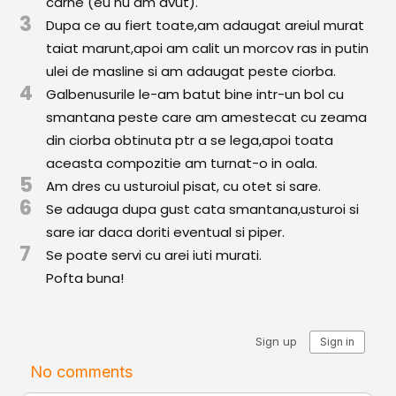
carne (eu nu am avut).
Comunitatea
3
Dupa ce au fiert toate,am adaugat areiul murat
iCooking
taiat marunt,apoi am calit un morcov ras in putin
ulei de masline si am adaugat peste ciorba.
Librărie
4
Galbenusurile le-am batut bine intr-un bol cu
smantana peste care am amestecat cu zeama
Adaugă o rețetă
din ciorba obtinuta ptr a se lega,apoi toata
Cum adăugăm o rețetă
aceasta compozitie am turnat-o in oala.
5
Am dres cu usturoiul pisat, cu otet si sare.
Regulament de postare
6
Se adauga dupa gust cata smantana,usturoi si
sare iar daca doriti eventual si piper.
CONCURS
7
Se poate servi cu arei iuti murati.
Pofta buna!