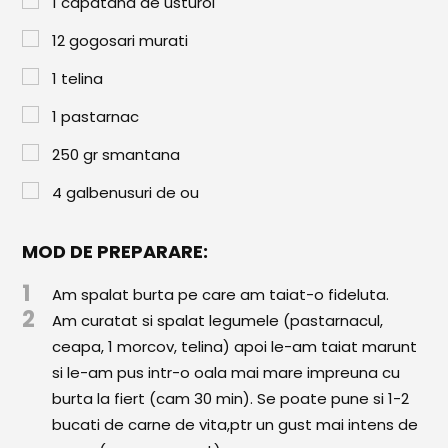
1
capatana de usturoi
Paste & Risotto
12
gogosari murati
Patiserie
1
telina
Aluaturi Dulci
1
pastarnac
Aluaturi Sărate
250
gr
smantana
Pizza
4
galbenusuri de ou
Rețete cu Carne
Rețete Vegetariene
MOD DE PREPARARE:
Salate
1
Am spalat burta pe care am taiat-o fideluta.
2
Am curatat si spalat legumele (pastarnacul,
Sandwichuri și Wraps
ceapa, 1 morcov, telina) apoi le-am taiat marunt
Supe și Ciorbe
si le-am pus intr-o oala mai mare impreuna cu
burta la fiert (cam 30 min). Se poate pune si 1-2
Rețete Video
bucati de carne de vita,ptr un gust mai intens de