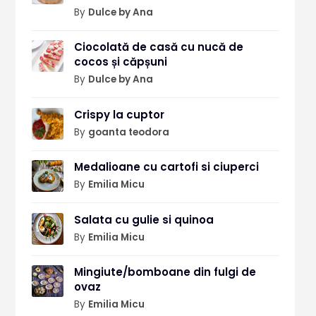
By
Dulce by Ana
Ciocolată de casă cu nucă de
cocos și căpșuni
By
Dulce by Ana
Crispy la cuptor
By
goanta teodora
Medalioane cu cartofi si ciuperci
By
Emilia Micu
Salata cu gulie si quinoa
By
Emilia Micu
Mingiute/bomboane din fulgi de
ovaz
By
Emilia Micu