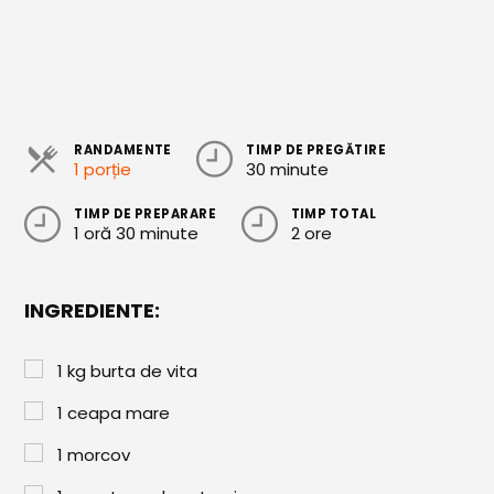
Cozonaci
Deserturi Sănătoase
Plăcinte, Tarte și Rulade
RANDAMENTE
TIMP DE PREGĂTIRE
Prăjituri
1 porție
30 minute
Torturi
TIMP DE PREPARARE
TIMP TOTAL
1 oră 30 minute
2 ore
Conserve
Dulceață / Gem
INGREDIENTE:
Sirop / Compot
Sosuri și Condimente
1
kg
burta de vita
Garnituri
1
ceapa mare
Pâine
1
morcov