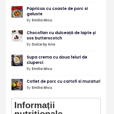
Papricas cu coaste de porc si
galuste
By
Emilia Micu
Chocoflan cu dulceață de lapte și
sos butterscotch
By
Dulce by Ana
Supa crema cu doua feluri de
ciuperci
By
Emilia Micu
Cotlet de porc cu cartofi si muraturi
By
Emilia Micu
Informații
nutriționale