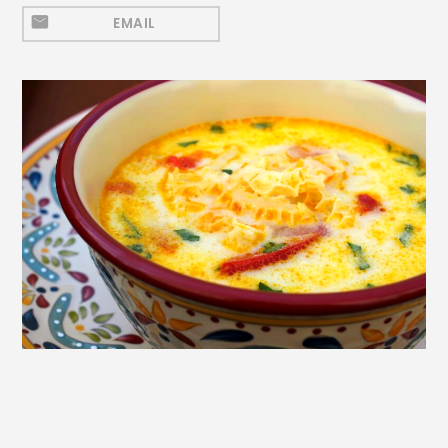
Mezeluri
EMAIL
Ronțăieli
Băuturi
Băuturi calde
Băuturi reci
Cocktail-uri
Smoothies
Ceva Dulce
Biscuiți, Bomboane și
Fursecuri
Brioșe și Checuri
Budinci, Jeleuri și Sufleuri
Cheesecake