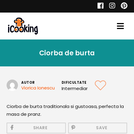
Cauta
Ciorba de burta
Retete
AUTOR
DIFICULTATE
Viorica Ionescu
Intermediar
Toate Reţetele
Aperitive
Ciorba de burta traditionala si gustoasa, perfecta la
masa de pranz.
Aperitive Calde
Aperitive Reci
SHARE
SAVE