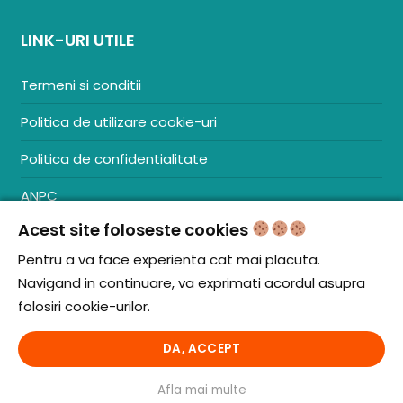
LINK-URI UTILE
Termeni si conditii
Politica de utilizare cookie-uri
Politica de confidentialitate
ANPC
Acest site foloseste cookies
Contact
S.C. ZENCOM MEDIA GROUP SRL
Pentru a va face experienta cat mai placuta.
RO38204288
Navigand in continuare, va exprimati acordul asupra
J20/1379/2017
folosiri cookie-urilor.
DA, ACCEPT
© iCooking.ro. Toate drepturile rezervate.
Afla mai multe