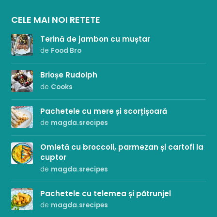
CELE MAI NOI RETETE
Terină de jambon cu muștar
de
Food Bro
Brioșe Rudolph
de
Cooks
Pachetele cu mere și scorțișoară
de
magda.srecipes
Omletă cu broccoli, parmezan și cartofi la
cuptor
de
magda.srecipes
Pachetele cu telemea și pătrunjel
de
magda.srecipes