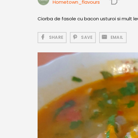
Hometown_flavours
Ciorba de fasole cu bacon usturoi si mult l
SHARE
SAVE
EMAIL