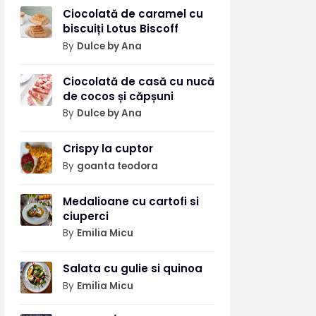
Ciocolată de caramel cu
biscuiți Lotus Biscoff
By
Dulce by Ana
Ciocolată de casă cu nucă
de cocos și căpșuni
By
Dulce by Ana
Crispy la cuptor
By
goanta teodora
Medalioane cu cartofi si
ciuperci
By
Emilia Micu
Salata cu gulie si quinoa
By
Emilia Micu