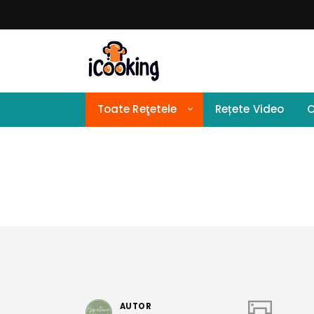
Toate Reţetele
Rețete Video
C
AUTOR