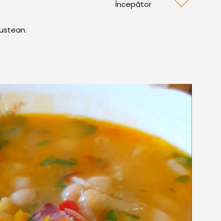
Începător
eustean.