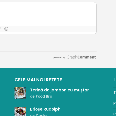
CELE MAI NOI RETETE
L
Terină de jambon cu muștar
T
de
Food Bro
P
Brioșe Rudolph
P
de
Cooks