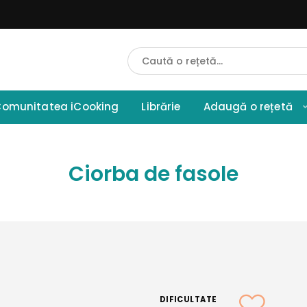
Cauta
Retete
omunitatea iCooking
Librărie
Adaugă o rețetă
Ciorba de fasole
DIFICULTATE