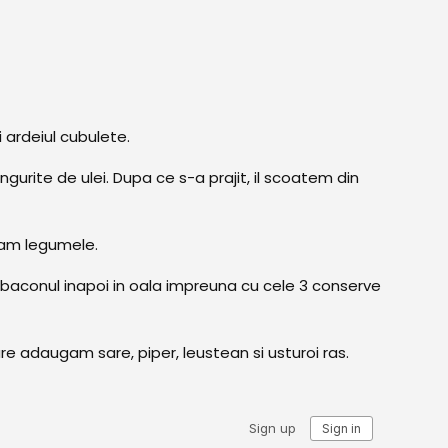
i ardeiul cubulete.
ingurite de ulei. Dupa ce s-a prajit, il scoatem din
ugam legumele.
aconul inapoi in oala impreuna cu cele 3 conserve
e adaugam sare, piper, leustean si usturoi ras.