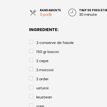
RANDAMENTE
TIMP DE PREGĂTI
3 porții
30 minute
INGREDIENTE:
3
conserve de fasole
150
gr
bacon
2
cepe
2
morcovi
2
ardei
usturoi
leustean
sare