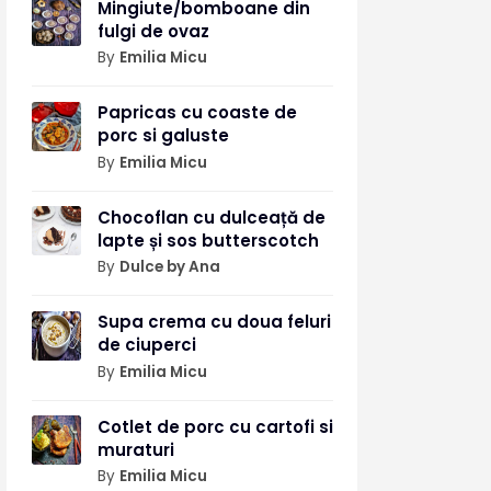
Mingiute/bomboane din
fulgi de ovaz
By
Emilia Micu
Papricas cu coaste de
porc si galuste
By
Emilia Micu
Chocoflan cu dulceață de
lapte și sos butterscotch
By
Dulce by Ana
Supa crema cu doua feluri
de ciuperci
By
Emilia Micu
Cotlet de porc cu cartofi si
muraturi
By
Emilia Micu