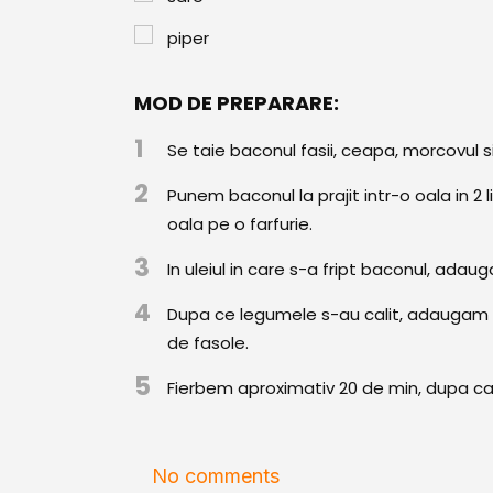
piper
MOD DE PREPARARE:
1
Se taie baconul fasii, ceapa, morcovul s
2
Punem baconul la prajit intr-o oala in 2 l
oala pe o farfurie.
3
In uleiul in care s-a fript baconul, ada
4
Dupa ce legumele s-au calit, adaugam b
de fasole.
5
Fierbem aproximativ 20 de min, dupa car