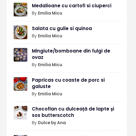
Medalioane cu cartofi si ciuperci
By
Emilia Micu
Salata cu gulie si quinoa
By
Emilia Micu
Mingiute/bomboane din fulgi de
ovaz
By
Emilia Micu
Papricas cu coaste de porc si
galuste
By
Emilia Micu
Chocoflan cu dulceață de lapte și
sos butterscotch
By
Dulce by Ana