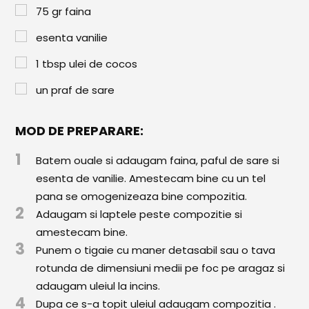
Paste & Risotto
75
gr
faina
Patiserie
esenta vanilie
Aluaturi Dulci
1
tbsp
ulei de cocos
Aluaturi Sărate
un praf de sare
Pizza
MOD DE PREPARARE:
Rețete cu Carne
1
Batem ouale si adaugam faina, paful de sare si
Rețete Vegetariene
esenta de vanilie. Amestecam bine cu un tel
pana se omogenizeaza bine compozitia.
Salate
2
Adaugam si laptele peste compozitie si
Sandwichuri și Wraps
amestecam bine.
3
Punem o tigaie cu maner detasabil sau o tava
Supe și Ciorbe
rotunda de dimensiuni medii pe foc pe aragaz si
Rețete Video
adaugam uleiul la incins.
4
Dupa ce s-a topit uleiul adaugam compozitia .