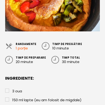
Cozonaci
Deserturi Sănătoase
Plăcinte, Tarte și Rulade
Prăjituri
Torturi
RANDAMENTE
TIMP DE PREGĂTIRE
1 porție
10 minute
Conserve
TIMP DE PREPARARE
TIMP TOTAL
Dulceață / Gem
20 minute
30 minute
Sirop / Compot
Sosuri și Condimente
INGREDIENTE:
Garnituri
3
oua
Pâine
150
ml
lapte (eu am folosit de migdale)