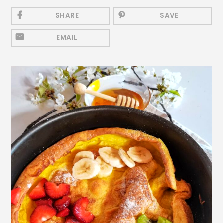
Mezeluri
SHARE
SAVE
Ronțăieli
EMAIL
Băuturi
Băuturi calde
Băuturi reci
Cocktail-uri
Smoothies
Ceva Dulce
Biscuiți, Bomboane și
Fursecuri
Brioșe și Checuri
Budinci, Jeleuri și Sufleuri
Cheesecake