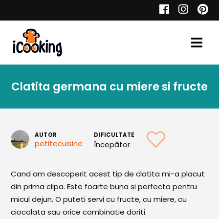
Cauta
Clatita germana cu miere si fructe
Retete
AUTOR
DIFICULTATE
petitecuisine
Începător
Toate Reţetele
Aperitive
Cand am descoperit acest tip de clatita mi-a placut
din prima clipa. Este foarte buna si perfecta pentru
Aperitive Calde
micul dejun. O puteti servi cu fructe, cu miere, cu
Aperitive Reci
ciocolata sau orice combinatie doriti.