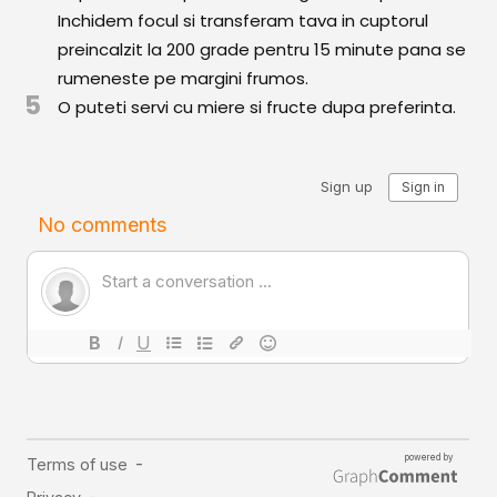
Comunitatea
Inchidem focul si transferam tava in cuptorul
iCooking
preincalzit la 200 grade pentru 15 minute pana se
rumeneste pe margini frumos.
Librărie
5
O puteti servi cu miere si fructe dupa preferinta.
Adaugă o rețetă
Cum adăugăm o rețetă
Regulament de postare
CONCURS