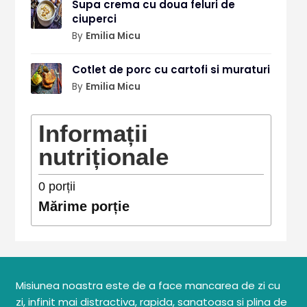
Supa crema cu doua feluri de
ciuperci
By
Emilia Micu
Cotlet de porc cu cartofi si muraturi
By
Emilia Micu
Informații
nutriționale
0
porții
Mărime porție
Misiunea noastra este de a face mancarea de zi cu
zi, infinit mai distractiva, rapida, sanatoasa si plina de