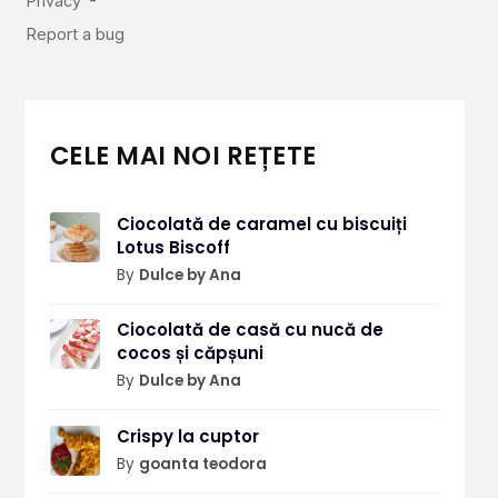
CELE MAI NOI REȚETE
Ciocolată de caramel cu biscuiți
Lotus Biscoff
By
Dulce by Ana
Ciocolată de casă cu nucă de
cocos și căpșuni
By
Dulce by Ana
Crispy la cuptor
By
goanta teodora