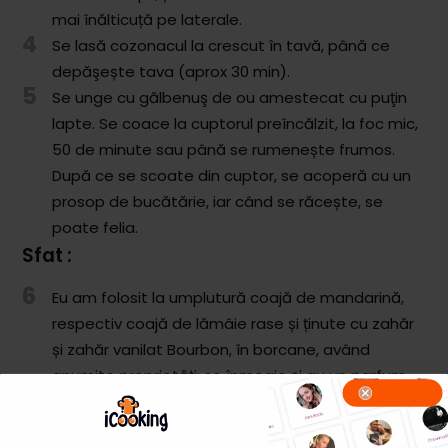
mai înălticuță pe laterale.
4
Se lasă cozonacul la crescut în tavă, până ce
depăşește tava (aprox 30 min).
5
Se unge cu gălbenuş de ou amestecat cu puţin
lapte. Se coace la cuptorul preîncălzit, la foc mic,
50 de minute sau până se rumenește frumos.
După ce se scoate din cuptor, se acoperă cu un
prosop de bucătărie, iar când se răcește, se
poate felia.
Sfat :
6
Eu am folosit la umplutură coajă de mandarină,
respectiv coajă de lămâie rase și ținute cu zahăr
și zahăr vanilat Bourbon, în borcane, având
anumite proprietăți: se înmoaie și au un parfum
anume, o aromă intensă, dacă au stat minim o
săptămână în borcane, la frigider. Se păstrează