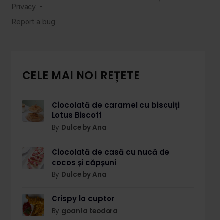
CELE MAI NOI REȚETE
Ciocolată de caramel cu biscuiți
Lotus Biscoff
By
Dulce by Ana
Ciocolată de casă cu nucă de
cocos și căpșuni
By
Dulce by Ana
Crispy la cuptor
By
goanta teodora