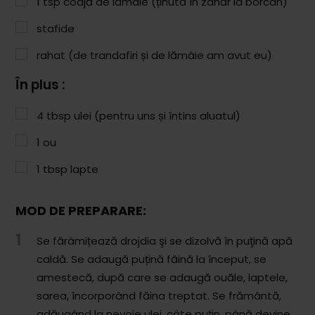
1
tsp
coajă de lămâie (ținută în zahăr la borcan)
Comunitatea
iCooking
stafide
rahat (de trandafiri și de lămâie am avut eu)
Librărie
În plus :
Adaugă o rețetă
4
tbsp
ulei (pentru uns și întins aluatul)
Cum adăugăm o rețetă
1
ou
Regulament de postare
1
tbsp
lapte
CONCURS
MOD DE PREPARARE:
1
Se fărâmițează drojdia şi se dizolvă în puţină apă
caldă. Se adaugă puțină făină la început, se
amestecă, după care se adaugă ouăle, laptele,
sarea, încorporând făina treptat. Se frământă,
adăugând la nevoie ulei, câte puţin, până devine