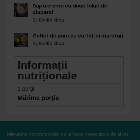
Supa crema cu doua feluri de
ciuperci
By
Emilia Micu
Cotlet de porc cu cartofi si muraturi
By
Emilia Micu
Informații
nutriționale
1
porții
Mărime porție
Misiunea noastra este de a face mancarea de zi cu