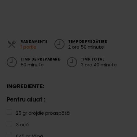
Cozonaci
Deserturi Sănătoase
Plăcinte, Tarte și Rulade
RANDAMENTE
TIMP DE PREGĂTIRE
Prăjituri
1 porție
2 ore 50 minute
Torturi
TIMP DE PREPARARE
TIMP TOTAL
50 minute
3 ore 40 minute
Conserve
Dulceață / Gem
INGREDIENTE:
Sirop / Compot
Pentru aluat :
Sosuri și Condimente
Garnituri
25
gr
drojdie proaspătă
3
ouă
Pâine
640
gr
făină