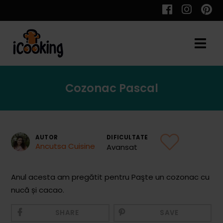
Cauta
Cozonac Pascal
Retete
AUTOR
DIFICULTATE
Ancutsa Cuisine
Avansat
Toate Reţetele
Aperitive
Anul acesta am pregătit pentru Paşte un cozonac cu
nucă și cacao.
Aperitive Calde
Aperitive Reci
SHARE
SAVE