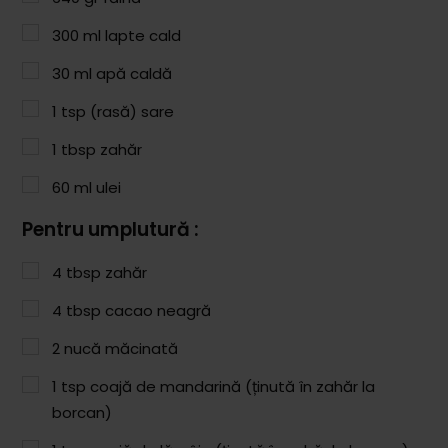
Paste & Risotto
300
ml
lapte cald
Patiserie
30
ml
apă caldă
Aluaturi Dulci
1
tsp
(rasă) sare
Aluaturi Sărate
1
tbsp
zahăr
Pizza
60
ml
ulei
Rețete cu Carne
Pentru umplutură :
Rețete Vegetariene
4
tbsp
zahăr
Salate
4
tbsp
cacao neagră
Sandwichuri și Wraps
2
nucă măcinată
Supe și Ciorbe
1
tsp
coajă de mandarină (ținută în zahăr la
borcan)
Rețete Video