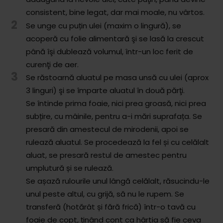
consistent, bine legat, dar mai moale, nu vârtos.
2
Se unge cu puțin ulei (maxim o lingură), se
acoperă cu folie alimentară şi se lasă la crescut
până îşi dublează volumul, într-un loc ferit de
curenţi de aer.
3
Se răstoarnă aluatul pe masa unsă cu ulei (aprox
3 linguri) şi se împarte aluatul în două părţi.
Se întinde prima foaie, nici prea groasă, nici prea
subțire, cu mâinile, pentru a-i mări suprafața. Se
presară din amestecul de mirodenii, apoi se
rulează aluatul. Se procedează la fel și cu celălalt
aluat, se presară restul de amestec pentru
umplutură și se rulează.
Se așază rulourile unul lângă celălalt, răsucindu-le
unul peste altul, cu grijă, să nu le rupem. Se
transferă (hotărât și fără frică) într-o tavă cu
foaie de copt, ținând cont ca hârtia să fie ceva