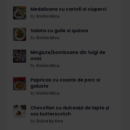
Medalioane cu cartofi si ciuperci
By
Emilia Micu
Salata cu gulie si quinoa
By
Emilia Micu
Mingiute/bomboane din fulgi de
ovaz
By
Emilia Micu
Papricas cu coaste de porc si
galuste
By
Emilia Micu
Chocoflan cu dulceață de lapte și
sos butterscotch
By
Dulce by Ana