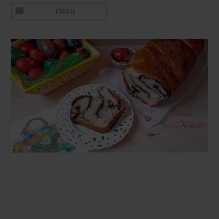
Mezeluri
EMAIL
Ronțăieli
Băuturi
Băuturi calde
Băuturi reci
Cocktail-uri
Smoothies
Ceva Dulce
Biscuiți, Bomboane și
Fursecuri
Brioșe și Checuri
Budinci, Jeleuri și Sufleuri
Cheesecake