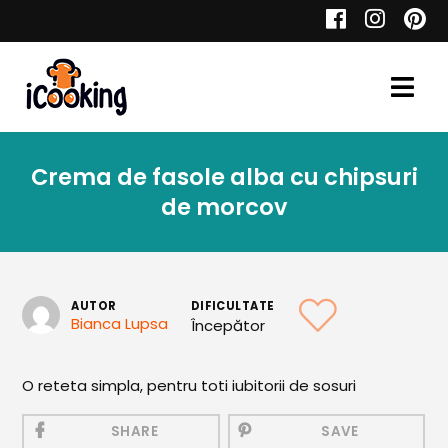
Cauta
Crema de fasole alba cu chipsuri
Retete
de morcov
Toate Reţetele
AUTOR
DIFICULTATE
Bianca Lupsa
Începător
Aperitive
O reteta simpla, pentru toti iubitorii de sosuri
Aperitive Calde
Aperitive Reci
SHARE
SAVE