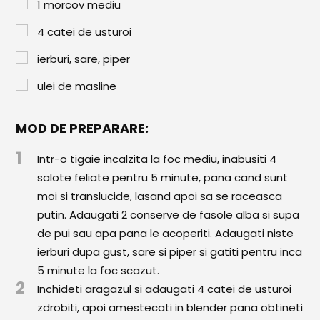
Paste & Risotto
1
morcov mediu
4
catei de usturoi
Patiserie
ierburi, sare, piper
Aluaturi Dulci
ulei de masline
Aluaturi Sărate
Pizza
MOD DE PREPARARE:
Rețete cu Carne
1
Intr-o tigaie incalzita la foc mediu, inabusiti 4
Rețete Vegetariene
salote feliate pentru 5 minute, pana cand sunt
moi si translucide, lasand apoi sa se raceasca
Salate
putin. Adaugati 2 conserve de fasole alba si supa
de pui sau apa pana le acoperiti. Adaugati niste
Sandwichuri și Wraps
ierburi dupa gust, sare si piper si gatiti pentru inca
Supe și Ciorbe
5 minute la foc scazut.
2
Inchideti aragazul si adaugati 4 catei de usturoi
Rețete Video
zdrobiti, apoi amestecati in blender pana obtineti