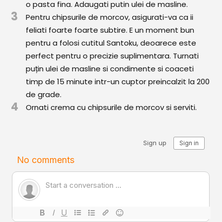
o pasta fina. Adaugati putin ulei de masline.
Comunitatea
3
Pentru chipsurile de morcov, asigurati-va ca ii
iCooking
feliati foarte foarte subtire. E un moment bun
Librărie
pentru a folosi cutitul Santoku, deoarece este
perfect pentru o precizie suplimentara. Turnati
Adaugă o rețetă
puțin ulei de masline si condimente si coaceti
timp de 15 minute intr-un cuptor preincalzit la 200
Cum adăugăm o rețetă
de grade.
4
Ornati crema cu chipsurile de morcov si serviti.
Regulament de postare
CONCURS