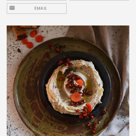
Mezeluri
EMAIL
Ronțăieli
Băuturi
Băuturi calde
Băuturi reci
Cocktail-uri
Smoothies
Ceva Dulce
Biscuiți, Bomboane și
Fursecuri
Brioșe și Checuri
Budinci, Jeleuri și Sufleuri
Cheesecake