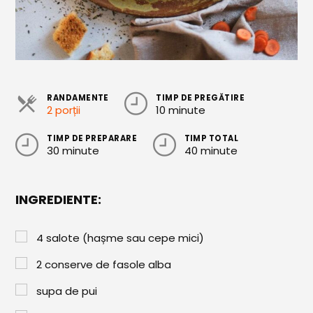
Cozonaci
Deserturi Sănătoase
Plăcinte, Tarte și Rulade
RANDAMENTE
TIMP DE PREGĂTIRE
Prăjituri
2 porții
10 minute
Torturi
TIMP DE PREPARARE
TIMP TOTAL
30 minute
40 minute
Conserve
Dulceață / Gem
INGREDIENTE:
Sirop / Compot
Sosuri și Condimente
4
salote (hașme sau cepe mici)
Garnituri
2
conserve de fasole alba
Pâine
supa de pui