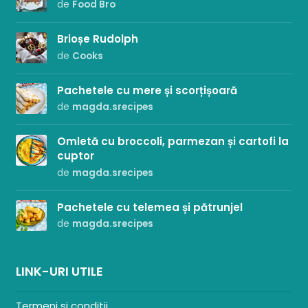
de
Food Bro
Brioșe Rudolph
de
Cooks
Pachetele cu mere și scorțișoară
de
magda.srecipes
Omletă cu broccoli, parmezan și cartofi la
cuptor
de
magda.srecipes
Pachetele cu telemea și pătrunjel
de
magda.srecipes
LINK-URI UTILE
Termeni si conditii