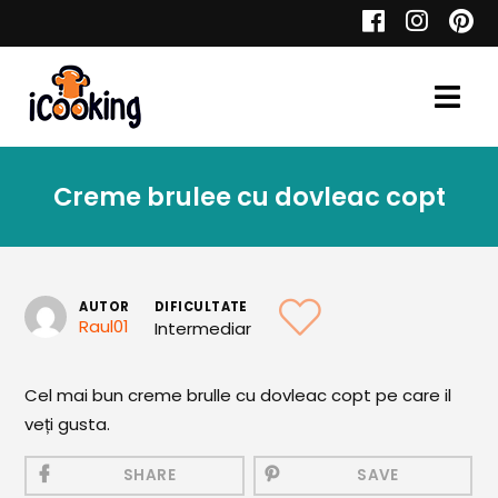
Cauta
Creme brulee cu dovleac copt
Retete
AUTOR
DIFICULTATE
Raul01
Intermediar
Toate Reţetele
Aperitive
Cel mai bun creme brulle cu dovleac copt pe care il
veți gusta.
Aperitive Calde
Aperitive Reci
SHARE
SAVE