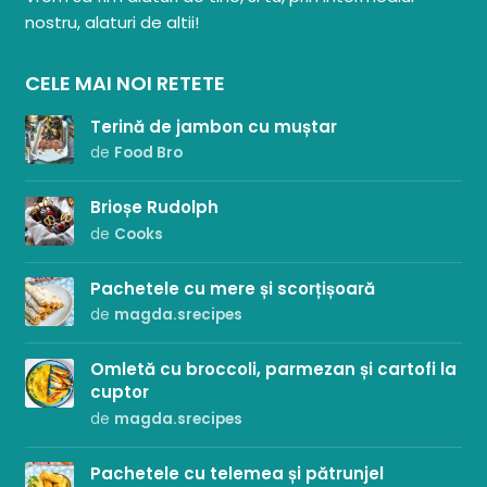
nostru, alaturi de altii!
CELE MAI NOI RETETE
Terină de jambon cu muștar
de
Food Bro
Brioșe Rudolph
de
Cooks
Pachetele cu mere și scorțișoară
de
magda.srecipes
Omletă cu broccoli, parmezan și cartofi la
cuptor
de
magda.srecipes
Pachetele cu telemea și pătrunjel