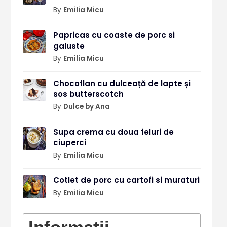
By
Emilia Micu
Papricas cu coaste de porc si
galuste
By
Emilia Micu
Chocoflan cu dulceață de lapte și
sos butterscotch
By
Dulce by Ana
Supa crema cu doua feluri de
ciuperci
By
Emilia Micu
Cotlet de porc cu cartofi si muraturi
By
Emilia Micu