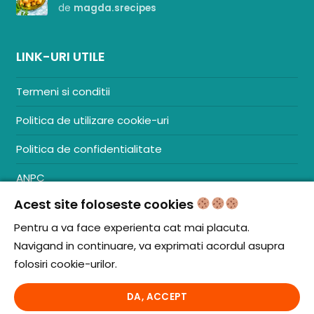
de
magda.srecipes
LINK-URI UTILE
Termeni si conditii
Politica de utilizare cookie-uri
Politica de confidentialitate
ANPC
Acest site foloseste cookies
Contact
S.C. ZENCOM MEDIA GROUP SRL
Pentru a va face experienta cat mai placuta.
RO38204288
Navigand in continuare, va exprimati acordul asupra
J20/1379/2017
folosiri cookie-urilor.
DA, ACCEPT
© iCooking.ro. Toate drepturile rezervate.