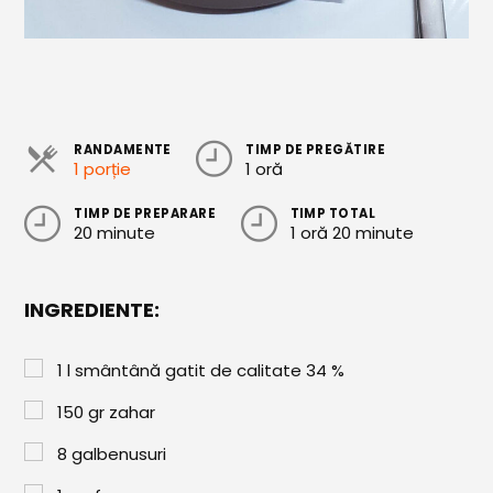
Cozonaci
Deserturi Sănătoase
Plăcinte, Tarte și Rulade
RANDAMENTE
TIMP DE PREGĂTIRE
Prăjituri
1 porție
1 oră
Torturi
TIMP DE PREPARARE
TIMP TOTAL
20 minute
1 oră 20 minute
Conserve
Dulceață / Gem
INGREDIENTE:
Sirop / Compot
Sosuri și Condimente
1
l
smântână gatit de calitate 34 %
Garnituri
150
gr
zahar
Pâine
8
galbenusuri