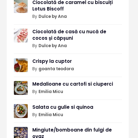
Ciocolată de caramel cu biscuiți
Lotus Biscoff
By
Dulce by Ana
Ciocolată de casă cu nucă de
cocos și căpșuni
By
Dulce by Ana
Crispy la cuptor
By
goanta teodora
Medalioane cu cartofi si ciuperci
By
Emilia Micu
Salata cu gulie si quinoa
By
Emilia Micu
Mingiute/bomboane din fulgi de
ovaz