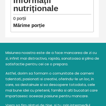
Informații
nutriționale
0
porții
Mărime porție
Misiunea noastra este de a face mancarea de zi cu
zi, infinit mai distractiva, rapida, sanatoasa si plina de
satisfactie pentru cei ce o prepara.
Astfel, dorim sa formam o comunitate de oameni
talentati, pasionati si creativi, oferindu-le un loc, in
care, sa destainuie si sa descopere totodata, cele
mai bune idei cu prietenii, familia si alti bucatari care
impartasesc aceeasi pasiune pentru mancare.
Vrem sa fim alaturi de tine, si tu, prin intermediul