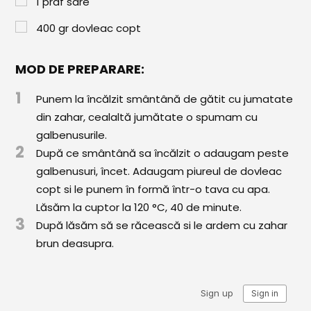
1
praf sare
Paste & Risotto
400
gr
dovleac copt
Patiserie
Aluaturi Dulci
MOD DE PREPARARE:
Aluaturi Sărate
1
Punem la încălzit smântână de gătit cu jumatate
Pizza
din zahar, cealaltă jumătate o spumam cu
galbenusurile.
Rețete cu Carne
2
După ce smântână sa încălzit o adaugam peste
Rețete Vegetariene
galbenusuri, încet. Adaugam piureul de dovleac
copt si le punem în formă într-o tava cu apa.
Salate
Lăsăm la cuptor la 120 °C, 40 de minute.
3
După lăsăm să se răcească si le ardem cu zahar
Sandwichuri și Wraps
brun deasupra.
Supe și Ciorbe
Rețete Video