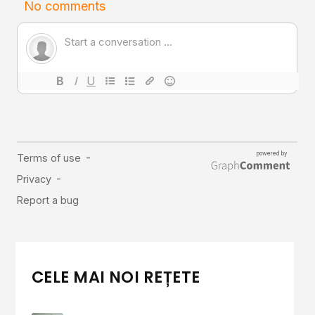
Comunitatea
iCooking
Librărie
Adaugă o rețetă
Cum adăugăm o rețetă
Regulament de postare
CONCURS
CELE MAI NOI REȚETE