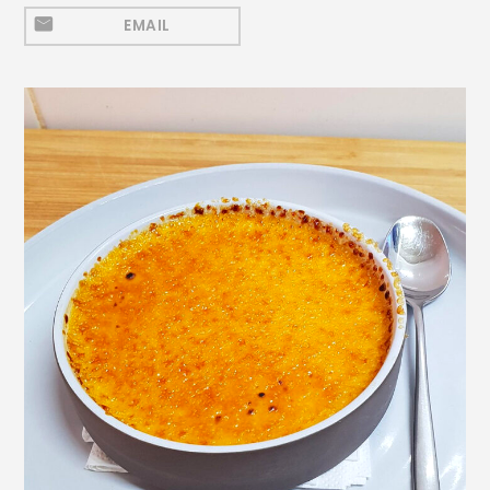
Mezeluri
EMAIL
Ronțăieli
Băuturi
Băuturi calde
Băuturi reci
Cocktail-uri
Smoothies
Ceva Dulce
Biscuiți, Bomboane și
Fursecuri
Brioșe și Checuri
Budinci, Jeleuri și Sufleuri
Cheesecake