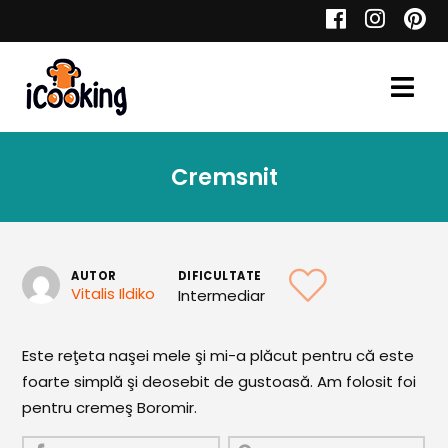
Cauta
Cremsnit
Retete
AUTOR
DIFICULTATE
Vitalis Ildiko
Intermediar
Toate Reţetele
Aperitive
Este reţeta naşei mele şi mi-a plăcut pentru că este
foarte simplă şi deosebit de gustoasă. Am folosit foi
Aperitive Calde
pentru cremeş Boromir.
Aperitive Reci