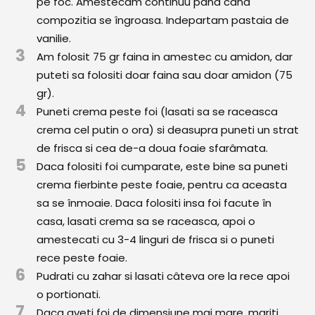
pe foc. Amestecam continuu pâna când
Comunitatea
compozitia se îngroasa. Indepartam pastaia de
iCooking
vanilie.
3
Am folosit 75 gr faina in amestec cu amidon, dar
Librărie
puteti sa folositi doar faina sau doar amidon (75
gr).
Adaugă o rețetă
4
Puneti crema peste foi (lasati sa se raceasca
Cum adăugăm o rețetă
crema cel putin o ora) si deasupra puneti un strat
de frisca si cea de-a doua foaie sfarâmata.
Regulament de postare
5
Daca folositi foi cumparate, este bine sa puneti
crema fierbinte peste foaie, pentru ca aceasta
CONCURS
sa se înmoaie. Daca folositi insa foi facute în
casa, lasati crema sa se raceasca, apoi o
amestecati cu 3-4 linguri de frisca si o puneti
rece peste foaie.
6
Pudrati cu zahar si lasati câteva ore la rece apoi
o portionati.
7
Daca aveti foi de dimensiune mai mare, mariti