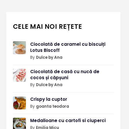
CELE MAI NOI REȚETE
Ciocolată de caramel cu biscuiți
Lotus Biscoff
By
Dulce by Ana
Ciocolată de casă cu nucă de
cocos și căpșuni
By
Dulce by Ana
Crispy la cuptor
By
goanta teodora
Medalioane cu cartofi si ciuperci
By
Emilia Micu