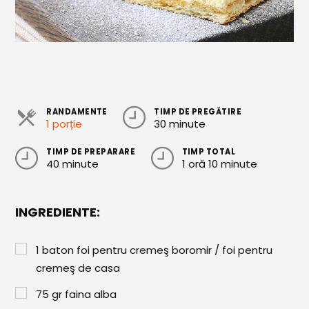
Cozonaci
Deserturi Sănătoase
Plăcinte, Tarte și Rulade
Prăjituri
RANDAMENTE
TIMP DE PREGĂTIRE
1 porție
30 minute
Torturi
Conserve
TIMP DE PREPARARE
TIMP TOTAL
40 minute
1 oră 10 minute
Dulceață / Gem
Sirop / Compot
INGREDIENTE:
Sosuri și Condimente
1
baton
foi pentru cremeş boromir / foi pentru
Garnituri
cremeş de casa
Pâine
75
gr
faina alba