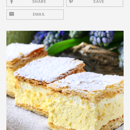
SHARE
SAVE
Mezeluri
EMAIL
Ronțăieli
Băuturi
Băuturi calde
Băuturi reci
Cocktail-uri
Smoothies
Ceva Dulce
Biscuiți, Bomboane și
Fursecuri
Brioșe și Checuri
Budinci, Jeleuri și Sufleuri
Cheesecake