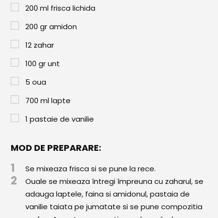
Paste & Risotto
200
ml
frisca lichida
Patiserie
200
gr
amidon
Aluaturi Dulci
12
zahar
Aluaturi Sărate
100
gr
unt
Pizza
5
oua
Rețete cu Carne
700
ml
lapte
Rețete Vegetariene
1
pastaie de vanilie
Salate
MOD DE PREPARARE:
Sandwichuri și Wraps
1
Se mixeaza frisca si se pune la rece.
2
Supe și Ciorbe
Ouale se mixeaza întregi împreuna cu zaharul, se
adauga laptele, faina si amidonul, pastaia de
Rețete Video
vanilie taiata pe jumatate si se pune compozitia