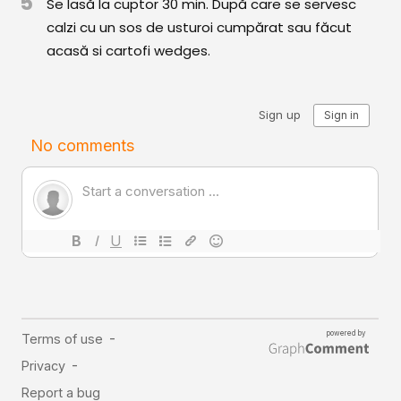
5
Se lasă la cuptor 30 min. După care se servesc
Comunitatea
calzi cu un sos de usturoi cumpărat sau făcut
iCooking
acasă si cartofi wedges.
Librărie
Adaugă o rețetă
Cum adăugăm o rețetă
Regulament de postare
CONCURS