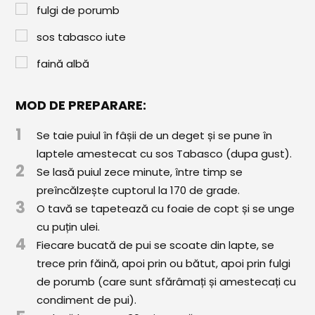
Paste & Risotto
fulgi de porumb
Patiserie
sos tabasco iute
Aluaturi Dulci
faină albă
Aluaturi Sărate
MOD DE PREPARARE:
Pizza
1
Se taie puiul în fâșii de un deget și se pune în
Rețete cu Carne
laptele amestecat cu sos Tabasco (dupa gust).
2
Rețete Vegetariene
Se lasă puiul zece minute, între timp se
preîncălzește cuptorul la 170 de grade.
Salate
3
O tavă se tapetează cu foaie de copt și se unge
cu puțin ulei.
Sandwichuri și Wraps
4
Fiecare bucată de pui se scoate din lapte, se
Supe și Ciorbe
trece prin făină, apoi prin ou bătut, apoi prin fulgi
de porumb (care sunt sfărâmați și amestecați cu
Rețete Video
condiment de pui).