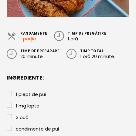
Cozonaci
Deserturi Sănătoase
Plăcinte, Tarte și Rulade
RANDAMENTE
TIMP DE PREGĂTIRE
1 porție
1 oră
Prăjituri
TIMP DE PREPARARE
TIMP TOTAL
Torturi
20 minute
1 oră 20 minute
Conserve
INGREDIENTE:
Dulceață / Gem
Sirop / Compot
1
piept de pui
Sosuri și Condimente
1
mg
lapte
Garnituri
3
ouă
Pâine
condimente de pui