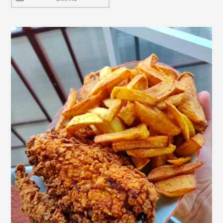
Mezeluri
Ronțăieli
Băuturi
Băuturi calde
Băuturi reci
Cocktail-uri
Smoothies
Ceva Dulce
Biscuiți, Bomboane și
Fursecuri
Brioșe și Checuri
Budinci, Jeleuri și Sufleuri
Cheesecake