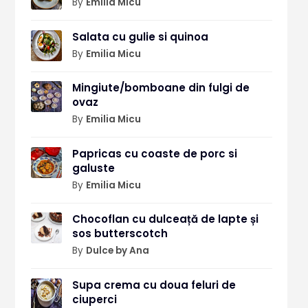
By
Emilia Micu
Salata cu gulie si quinoa
By
Emilia Micu
Mingiute/bomboane din fulgi de
ovaz
By
Emilia Micu
Papricas cu coaste de porc si
galuste
By
Emilia Micu
Chocoflan cu dulceață de lapte și
sos butterscotch
By
Dulce by Ana
Supa crema cu doua feluri de
ciuperci