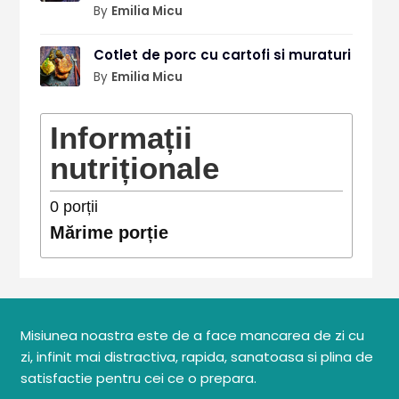
By
Emilia Micu
Cotlet de porc cu cartofi si muraturi
By
Emilia Micu
Informații
nutriționale
0
porții
Mărime porție
Misiunea noastra este de a face mancarea de zi cu
zi, infinit mai distractiva, rapida, sanatoasa si plina de
satisfactie pentru cei ce o prepara.