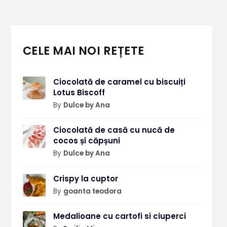
CELE MAI NOI REȚETE
Ciocolată de caramel cu biscuiți
Lotus Biscoff
By
Dulce by Ana
Ciocolată de casă cu nucă de
cocos și căpșuni
By
Dulce by Ana
Crispy la cuptor
By
goanta teodora
Medalioane cu cartofi si ciuperci