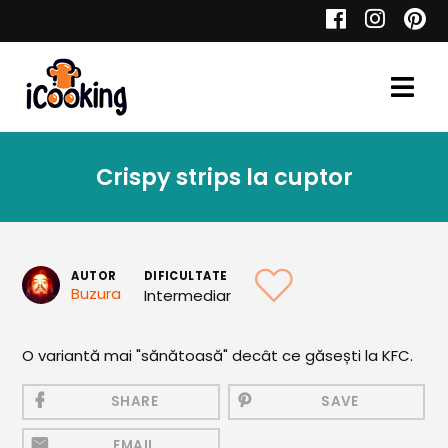
Cauta
Crispy strips la cuptor
Retete
AUTOR
DIFICULTATE
Buzura
Intermediar
Toate Reţetele
Aperitive
O variantă mai "sănătoasă" decât ce găsești la KFC.
Aperitive Calde
SHARE
SAVE
Aperitive Reci
EMAIL