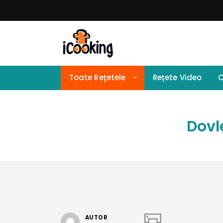
Toate Reţetele
Rețete Video
C
Dovl
AUTOR