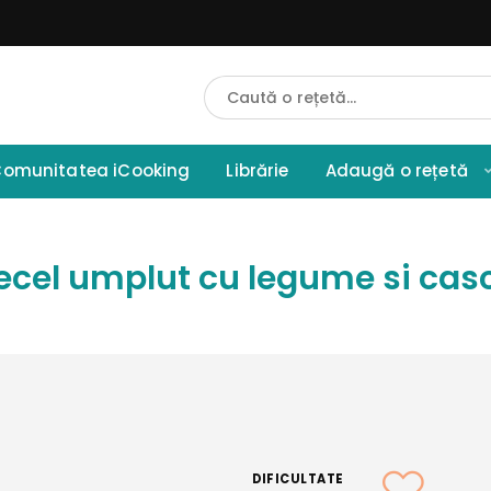
Cauta
Retete
omunitatea iCooking
Librărie
Adaugă o rețetă
ecel umplut cu legume si cas
DIFICULTATE