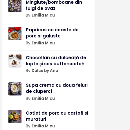
Mingiute/bomboane din
fulgi de ovaz
By
Emilia Micu
Papricas cu coaste de
porc si galuste
By
Emilia Micu
Chocoflan cu dulceață de
lapte și sos butterscotch
By
Dulce by Ana
Supa crema cu doua feluri
de ciuperci
By
Emilia Micu
Cotlet de porc cu cartofi si
muraturi
By
Emilia Micu