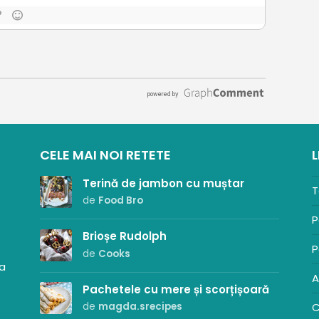
CELE MAI NOI RETETE
L
Terină de jambon cu muștar
T
de
Food Bro
P
Brioșe Rudolph
P
de
Cooks
sa
A
Pachetele cu mere și scorțișoară
C
de
magda.srecipes