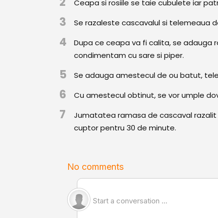
2
Ceapa si rosiile se taie cubulete iar pa
3
Se razaleste cascavalul si telemeaua d
4
Dupa ce ceapa va fi calita, se adauga ro
condimentam cu sare si piper.
5
Se adauga amestecul de ou batut, telem
6
Cu amestecul obtinut, se vor umple dovl
7
Jumatatea ramasa de cascaval razalit 
cuptor pentru 30 de minute.