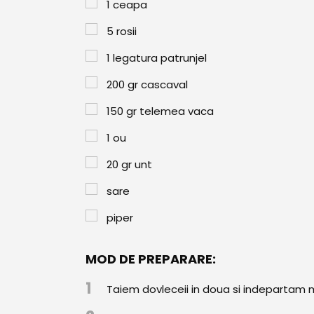
1
ceapa
5
rosii
1
legatura patrunjel
200
gr
cascaval
150
gr
telemea vaca
1
ou
20
gr
unt
sare
piper
MOD DE PREPARARE:
1
Taiem dovleceii in doua si indepartam mi