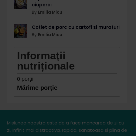
ciuperci
By
Emilia Micu
Cotlet de porc cu cartofi si muraturi
By
Emilia Micu
Informații
nutriționale
0
porții
Mărime porție
Misiunea noastra este de a face mancarea de zi cu
zi, infinit mai distractiva, rapida, sanatoasa si plina de