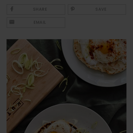
Mezeluri
SHARE
SAVE
Ronțăieli
EMAIL
Băuturi
Băuturi calde
Băuturi reci
Cocktail-uri
Smoothies
Ceva Dulce
Biscuiți, Bomboane și
Fursecuri
Brioșe și Checuri
Budinci, Jeleuri și Sufleuri
Cheesecake