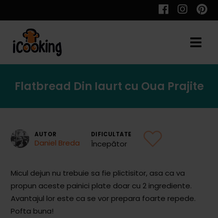
Cauta
Flatbread Din Iaurt cu Oua Prajite
Retete
AUTOR
DIFICULTATE
Daniel Breda
Începător
Toate Reţetele
Aperitive
Micul dejun nu trebuie sa fie plictisitor, asa ca va
propun aceste painici plate doar cu 2 ingrediente.
Aperitive Calde
Avantajul lor este ca se vor prepara foarte repede.
Aperitive Reci
Pofta buna!