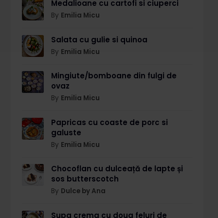
Medalioane cu cartofi si ciuperci
By
Emilia Micu
Salata cu gulie si quinoa
By
Emilia Micu
Mingiute/bomboane din fulgi de
ovaz
By
Emilia Micu
Papricas cu coaste de porc si
galuste
By
Emilia Micu
Chocoflan cu dulceață de lapte și
sos butterscotch
By
Dulce by Ana
Supa crema cu doua feluri de