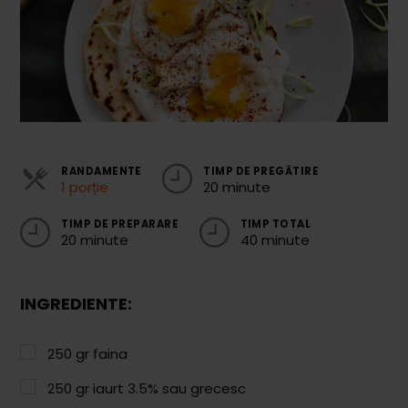
Cozonaci
Deserturi Sănătoase
Plăcinte, Tarte și Rulade
Prăjituri
Torturi
RANDAMENTE
TIMP DE PREGĂTIRE
1 porție
20 minute
Conserve
TIMP DE PREPARARE
TIMP TOTAL
Dulceață / Gem
20 minute
40 minute
Sirop / Compot
Sosuri și Condimente
INGREDIENTE:
Garnituri
250
gr
faina
Pâine
250
gr
iaurt 3.5% sau grecesc