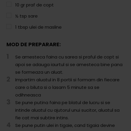
Paste & Risotto
10
gr
praf de copt
Patiserie
½
tsp
sare
Aluaturi Dulci
1
tbsp
ulei de masline
Aluaturi Sărate
MOD DE PREPARARE:
Pizza
1
Se amesteca faina cu sarea si praful de copt si
Rețete cu Carne
apoi se adauga iaurtul si se amesteca bine pana
Rețete Vegetariene
se formeaza un aluat.
2
Impartim aluatul in 8 portii si formam din fiecare
Salate
care o biluta si o lasam 5 minute sa se
odihneasca
Sandwichuri și Wraps
3
Se pune putina faina pe blatul de lucru si se
Supe și Ciorbe
intinde aluatul cu ajutorul unui sucitor, aluatul sa
fie cat mai subtire intins.
Rețete Video
4
Se pune putin ulei in tigaie, cand tigaia devine