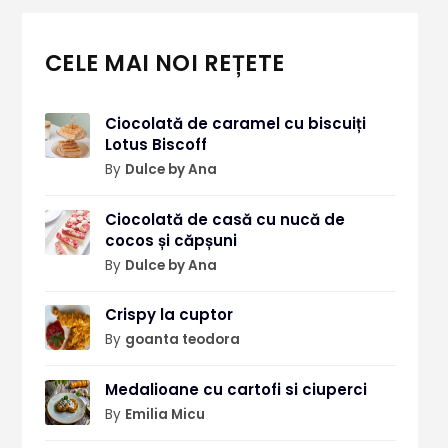
CELE MAI NOI REȚETE
Ciocolată de caramel cu biscuiți
Lotus Biscoff
By
Dulce by Ana
Ciocolată de casă cu nucă de
cocos și căpșuni
By
Dulce by Ana
Crispy la cuptor
By
goanta teodora
Medalioane cu cartofi si ciuperci
By
Emilia Micu