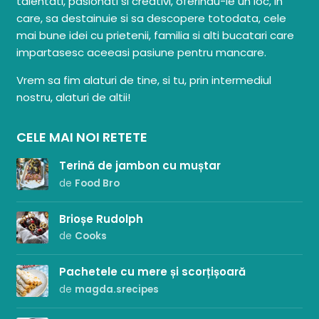
talentati, pasionati si creativi, oferindu-le un loc, in
care, sa destainuie si sa descopere totodata, cele
mai bune idei cu prietenii, familia si alti bucatari care
impartasesc aceeasi pasiune pentru mancare.
Vrem sa fim alaturi de tine, si tu, prin intermediul
nostru, alaturi de altii!
CELE MAI NOI RETETE
Terină de jambon cu muștar
de
Food Bro
Brioșe Rudolph
de
Cooks
Pachetele cu mere și scorțișoară
de
magda.srecipes