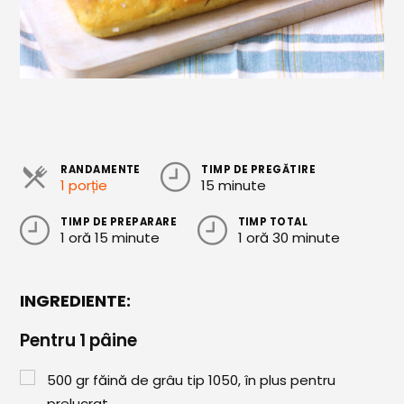
Cozonaci
Deserturi Sănătoase
Plăcinte, Tarte și Rulade
Prăjituri
Torturi
RANDAMENTE
TIMP DE PREGĂTIRE
1 porție
15 minute
Conserve
TIMP DE PREPARARE
TIMP TOTAL
Dulceață / Gem
1 oră 15 minute
1 oră 30 minute
Sirop / Compot
Sosuri și Condimente
INGREDIENTE:
Garnituri
Pentru 1 pâine
Pâine
500
gr
făină de grâu tip 1050, în plus pentru
prelucrat