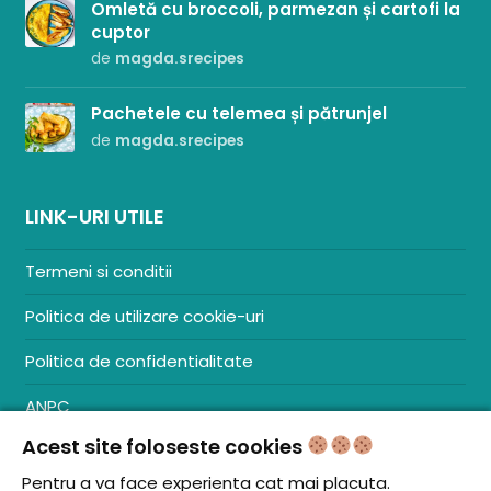
Omletă cu broccoli, parmezan și cartofi la
cuptor
de
magda.srecipes
Pachetele cu telemea și pătrunjel
de
magda.srecipes
LINK-URI UTILE
Termeni si conditii
Politica de utilizare cookie-uri
Politica de confidentialitate
ANPC
Acest site foloseste cookies
Contact
S.C. ZENCOM MEDIA GROUP SRL
Pentru a va face experienta cat mai placuta.