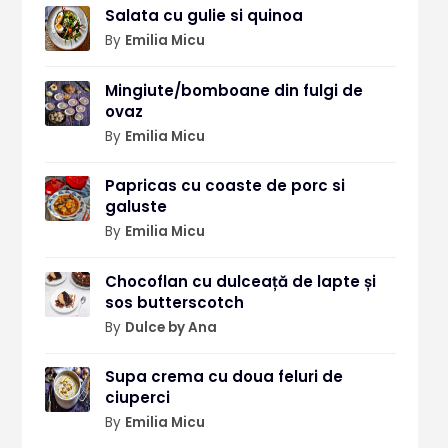
Salata cu gulie si quinoa
By
Emilia Micu
Mingiute/bomboane din fulgi de
ovaz
By
Emilia Micu
Papricas cu coaste de porc si
galuste
By
Emilia Micu
Chocoflan cu dulceață de lapte și
sos butterscotch
By
Dulce by Ana
Supa crema cu doua feluri de
ciuperci
By
Emilia Micu