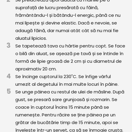
Comunitatea
suprafață de lucru presărată cu făină,
iCooking
frământându-l și bătându-l energic, până ce nu
mai lipește și devine elastic. Dacă e nevoie, se
Librărie
adaugă făină, dar numai atât cât să nu mai fie
aluatul lipicios.
Adaugă o rețetă
3
Se tapetează tava cu hârtie pentru copt. Se face
Cum adăugăm o rețetă
o bilă din aluat, se așează pe tavă și se întinde în
formă de lipie groasă de 2 cm și cu diametrul de
Regulament de postare
aproximativ 20 cm.
4
Se încinge cuptorul la 230˚C. Se înfige vârful
CONCURS
umezit al degetului în mai multe locuri în pâine.
5
Se unge pâinea cu restul de ulei de măsline. După
gust, se presară sare grunjoasă și rozmarin. Se
coace în cuptorul Încins 15 minute până se
rumenește. Pentru răcire se ține pâinea pe un
grătar de bucătărie timp de 15 minute, apoi se
învelește într-un șervet, ca să se înmoaie crusta.