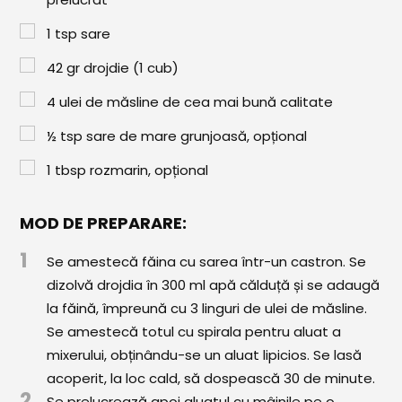
Paste & Risotto
1
tsp
sare
Patiserie
42
gr
drojdie (1 cub)
Aluaturi Dulci
4
ulei de măsline de cea mai bună calitate
Aluaturi Sărate
½
tsp
sare de mare grunjoasă, opțional
Pizza
1
tbsp
rozmarin, opțional
Rețete cu Carne
Rețete Vegetariene
MOD DE PREPARARE:
1
Salate
Se amestecă făina cu sarea într-un castron. Se
dizolvă drojdia în 300 ml apă călduță și se adaugă
Sandwichuri și Wraps
la făină, împreună cu 3 linguri de ulei de măsline.
Se amestecă totul cu spirala pentru aluat a
Supe și Ciorbe
mixerului, obținându-se un aluat lipicios. Se lasă
Rețete Video
acoperit, la loc cald, să dospească 30 de minute.
2
Se prelucrează apoi aluatul cu mâinile pe o