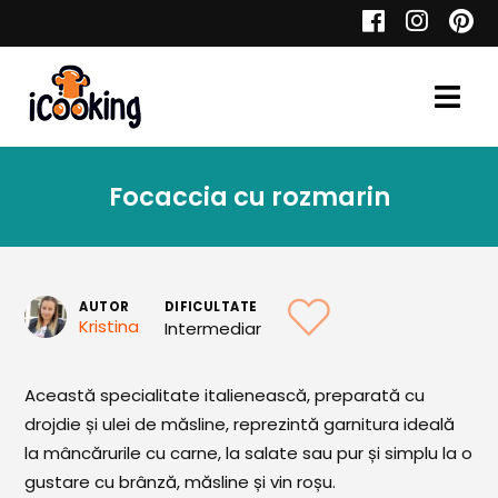
Cauta
Focaccia cu rozmarin
Retete
AUTOR
DIFICULTATE
Kristina
Intermediar
Toate Reţetele
Aperitive
Această specialitate italienească, preparată cu
drojdie și ulei de măsline, reprezintă garnitura ideală
Aperitive Calde
la mâncărurile cu carne, la salate sau pur și simplu la o
Aperitive Reci
gustare cu brânză, măsline și vin roșu.