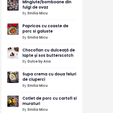
Mingiute/bomboane din
fulgi de ovaz
By
Emilia Micu
Papricas cu coaste de
porc si galuste
By
Emilia Micu
Chocoflan cu dulceață de
lapte și sos butterscotch
By
Dulce by Ana
Supa crema cu doua feluri
de ciuperci
By
Emilia Micu
Cotlet de porc cu cartofi si
muraturi
By
Emilia Micu