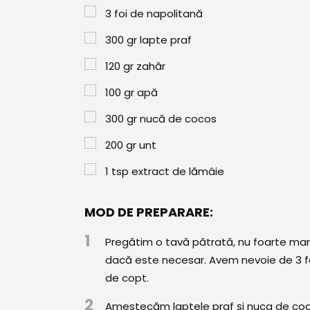
3
foi de napolitană
300
gr
lapte praf
120
gr
zahăr
100
gr
apă
300
gr
nucă de cocos
200
gr
unt
1
tsp
extract de lămâie
MOD DE PREPARARE:
1
Pregătim o tavă pătrată, nu foarte mar
dacă este necesar. Avem nevoie de 3 fo
de copt.
2
Amestecăm laptele praf și nuca de coco