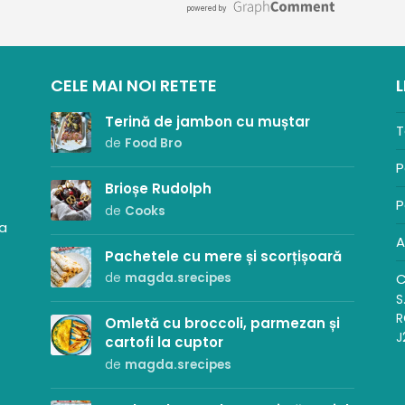
CELE MAI NOI RETETE
L
Terină de jambon cu muștar
T
de
Food Bro
P
Brioșe Rudolph
P
de
Cooks
sa
A
Pachetele cu mere și scorțișoară
C
de
magda.srecipes
S
R
Omletă cu broccoli, parmezan și
J
cartofi la cuptor
de
magda.srecipes