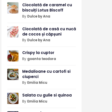
Ciocolată de caramel cu
biscuiți Lotus Biscoff
By
Dulce by Ana
Ciocolată de casă cu nucă
de cocos și căpșuni
By
Dulce by Ana
Crispy la cuptor
By
goanta teodora
Medalioane cu cartofi si
ciuperci
By
Emilia Micu
Salata cu gulie si quinoa
By
Emilia Micu