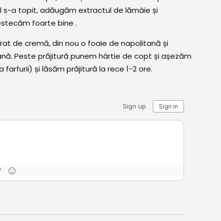
 s-a topit, adăugăm extractul de lămâie și
stecăm foarte bine .
at de cremă, din nou o foaie de napolitană și
itană. Peste prăjitură punem hârtie de copt și așezăm
arfurii) și lăsăm prăjitură la rece 1-2 ore.