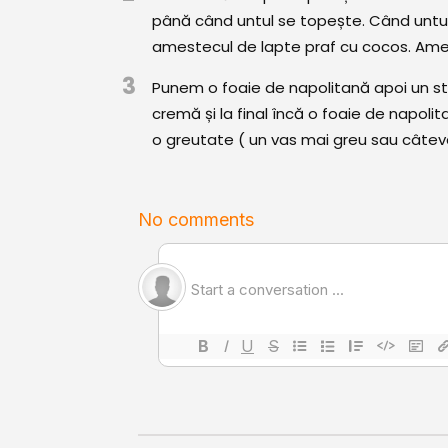
până când untul se topește. Când untul
amestecul de lapte praf cu cocos. Ame
3
Punem o foaie de napolitană apoi un str
cremă și la final încă o foaie de napol
o greutate ( un vas mai greu sau câteva f