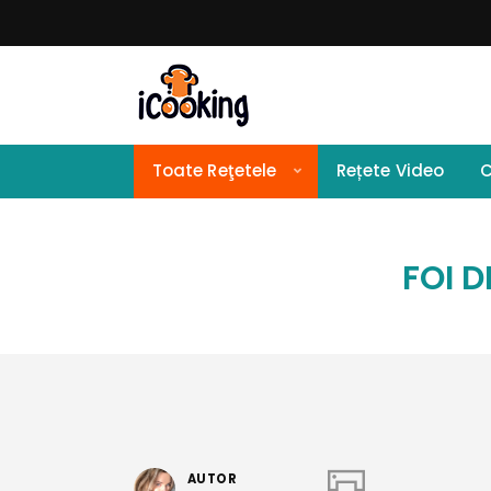
Toate Reţetele
Rețete Video
C
FOI 
AUTOR