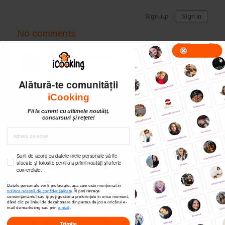
Alătură-te comunității
iCooking
Fii la curent cu ultimele noutăți,
concursuri și rețete!
Sunt de acord ca datele mele personale să fie
stocate și folosite pentru a primi noutăți și oferte
comerciale.
Datele personale vor fi prelucrate, așa cum este menționat în
politica noastră de confidențialitate
. Îți poți
retrage
consimțământul sau îți poți gestiona preferințele în orice moment,
dând clic pe linkul de dezabonare din partea de jos a oricărui e-
mail de marketing sau prin
e-mail
.
Trimite