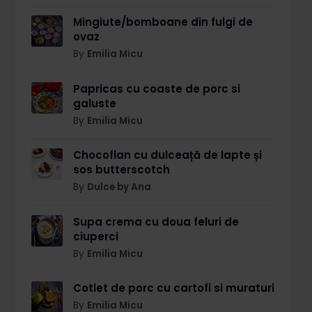
Mingiute/bomboane din fulgi de
ovaz
By
Emilia Micu
Papricas cu coaste de porc si
galuste
By
Emilia Micu
Chocoflan cu dulceață de lapte și
sos butterscotch
By
Dulce by Ana
Supa crema cu doua feluri de
ciuperci
By
Emilia Micu
Cotlet de porc cu cartofi si muraturi
By
Emilia Micu