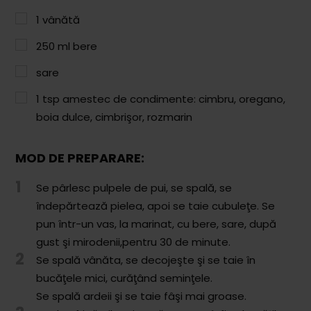
Paste & Risotto
1
vânătă
Patiserie
250
ml
bere
Aluaturi Dulci
sare
Aluaturi Sărate
1
tsp
amestec de condimente: cimbru, oregano,
Pizza
boia dulce, cimbrişor, rozmarin
Rețete cu Carne
MOD DE PREPARARE:
Rețete Vegetariene
1
Se pârlesc pulpele de pui, se spală, se
Salate
îndepărtează pielea, apoi se taie cubuleţe. Se
pun într-un vas, la marinat, cu bere, sare, după
Sandwichuri și Wraps
gust şi mirodenii,pentru 30 de minute.
2
Supe și Ciorbe
Se spală vânăta, se decojeşte şi se taie în
bucăţele mici, curăţând seminţele.
Rețete Video
Se spală ardeii şi se taie fâşi mai groase.