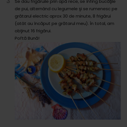
3
Se dau frigăruile prin apă rece, se înfing bucăţile
Comunitatea
de pui, alternând cu legumele şi se rumenesc pe
iCooking
grătarul electric aprox 30 de minute, 8 frigărui
(atât au încăput pe grătarul meu). În total, am
Librărie
obţinut 16 frigărui.
Adaugă o rețetă
Poftă Bună!
Cum adăugăm o rețetă
Regulament de postare
CONCURS