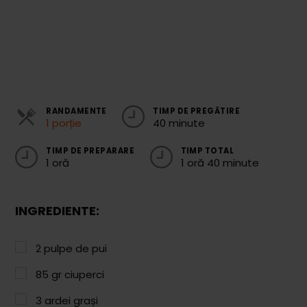
Cozonaci
Deserturi Sănătoase
Plăcinte, Tarte și Rulade
Prăjituri
RANDAMENTE
TIMP DE PREGĂTIRE
1 porție
40 minute
Torturi
Conserve
TIMP DE PREPARARE
TIMP TOTAL
1 oră
1 oră 40 minute
Dulceață / Gem
Sirop / Compot
INGREDIENTE:
Sosuri și Condimente
2
pulpe de pui
Garnituri
85
gr
ciuperci
Pâine
3
ardei grași