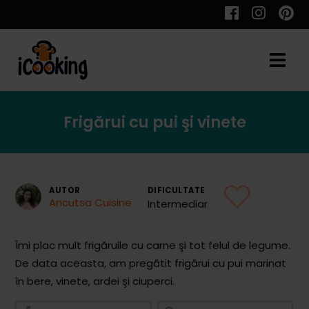
Cauta
Frigărui cu pui şi vinete
Retete
AUTOR
DIFICULTATE
Ancutsa Cuisine
Intermediar
Toate Reţetele
Aperitive
Îmi plac mult frigăruile cu carne şi tot felul de legume.
De data aceasta, am pregătit frigărui cu pui marinat
Aperitive Calde
în bere, vinete, ardei şi ciuperci.
Aperitive Reci