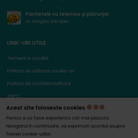
Pachetele cu telemea și pătrunjel
de
magda.srecipes
LINK-URI UTILE
Termeni si conditii
Politica de utilizare cookie-uri
Politica de confidentialitate
ANPC
Acest site foloseste cookies
Contact
S.C. ZENCOM MEDIA GROUP SRL
Pentru a va face experienta cat mai placuta.
RO38204288
Navigand in continuare, va exprimati acordul asupra
J20/1379/2017
folosiri cookie-urilor.