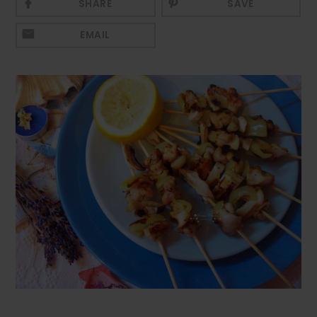
SHARE
SAVE
Mezeluri
EMAIL
Ronțăieli
Băuturi
Băuturi calde
Băuturi reci
Cocktail-uri
Smoothies
Ceva Dulce
Biscuiți, Bomboane și
Fursecuri
Brioșe și Checuri
Budinci, Jeleuri și Sufleuri
Cheesecake