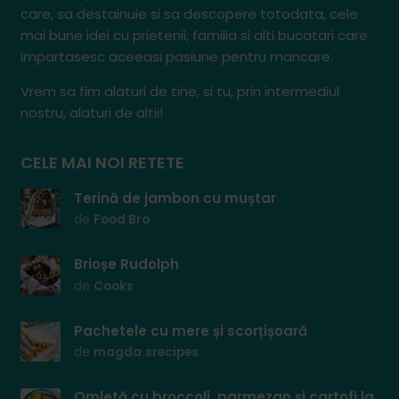
care, sa destainuie si sa descopere totodata, cele
mai bune idei cu prietenii, familia si alti bucatari care
impartasesc aceeasi pasiune pentru mancare.
Vrem sa fim alaturi de tine, si tu, prin intermediul
nostru, alaturi de altii!
CELE MAI NOI RETETE
Terină de jambon cu muștar
de
Food Bro
Brioșe Rudolph
de
Cooks
Pachetele cu mere și scorțișoară
de
magda.srecipes
Omletă cu broccoli, parmezan și cartofi la