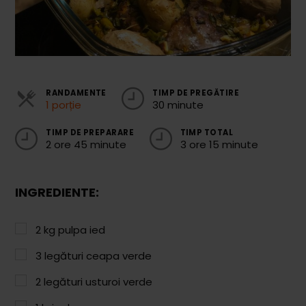
Cozonaci
Deserturi Sănătoase
Plăcinte, Tarte și Rulade
RANDAMENTE
TIMP DE PREGĂTIRE
Prăjituri
1 porție
30 minute
Torturi
TIMP DE PREPARARE
TIMP TOTAL
2 ore 45 minute
3 ore 15 minute
Conserve
Dulceață / Gem
INGREDIENTE:
Sirop / Compot
Sosuri și Condimente
2
kg
pulpa ied
Garnituri
3
legături ceapa verde
Pâine
2
legături usturoi verde