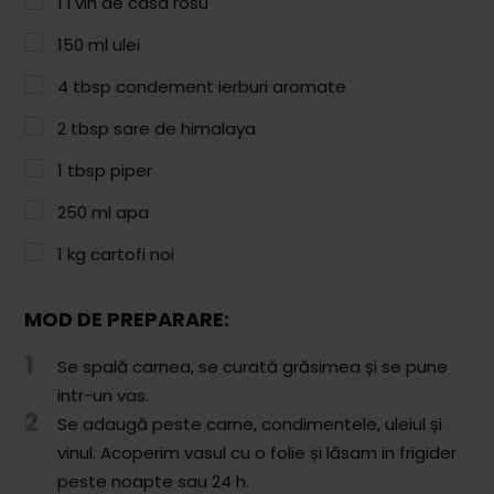
1
l
vin de casa rosu
Paste & Risotto
150
ml
ulei
Patiserie
4
tbsp
condement ierburi aromate
Aluaturi Dulci
2
tbsp
sare de himalaya
Aluaturi Sărate
1
tbsp
piper
Pizza
250
ml
apa
Rețete cu Carne
1
kg
cartofi noi
Rețete Vegetariene
Salate
MOD DE PREPARARE:
1
Sandwichuri și Wraps
Se spală carnea, se curată grăsimea și se pune
intr-un vas.
Supe și Ciorbe
2
Se adaugă peste carne, condimentele, uleiul și
vinul. Acoperim vasul cu o folie și lăsam in frigider
Rețete Video
peste noapte sau 24 h.