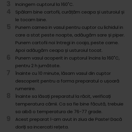
3
Comunitatea
Incingem cuptorul la 160˚C.
4
iCooking
Spălam bine cartofii, curățăm ceapa și usturoiul și
le tocam bine.
5
Librărie
Punem carnea in vasul pentru cuptor cu lichidul in
care a stat peste noapte, adăugăm sare și piper.
Adaugă o rețetă
Punem cartofii noi întregi in coaja, peste carne.
Apoi adăugăm ceapa și usturoiul tocat.
Cum adăugăm o rețetă
6
Punem vasul acoperit in cuptorul încins la 160˚C,
Regulament de postare
pentru 2 h jumătate.
7
Înainte cu 10 minute, lăsam vasul din cuptor
CONCURS
descoperit pentru a forma preparatul o ușoară
rumenire.
8
Înainte sa lăsați preparatul la răcit, verificați
temperatura cărnii. Ca sa fie bine făcută, trebuie
sa aibă o temperatura de 76-77 grade.
9
Acest preparat l-am avut in ziua de Paste! Dacă
doriți sa incercati rețeta.