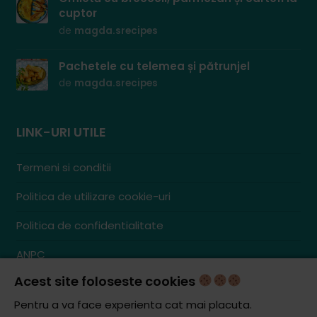
cuptor
de
magda.srecipes
Pachetele cu telemea și pătrunjel
de
magda.srecipes
LINK-URI UTILE
Termeni si conditii
Politica de utilizare cookie-uri
Politica de confidentialitate
ANPC
Acest site foloseste cookies
Contact
S.C. ZENCOM MEDIA GROUP SRL
Pentru a va face experienta cat mai placuta.
RO38204288