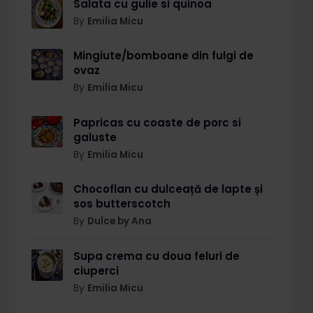
Salata cu gulie si quinoa
By
Emilia Micu
Mingiute/bomboane din fulgi de
ovaz
By
Emilia Micu
Papricas cu coaste de porc si
galuste
By
Emilia Micu
Chocoflan cu dulceață de lapte și
sos butterscotch
By
Dulce by Ana
Supa crema cu doua feluri de
ciuperci
By
Emilia Micu