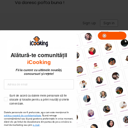
Va doresc pofta buna !
Alătură-te comunității
iCooking
Fii la curent cu ultimele noutăți,
concursuri și rețete!
Sunt de acord ca datele mele personale să fie
stocate și folosite pentru a primi noutăți și oferte
comerciale.
Datele personale vor fi prelucrate, așa cum este menționat în
politica noastră de confidențialitate
. Îți poți
retrage
consimțământul sau îți poți gestiona preferințele în orice moment,
dând clic pe linkul de dezabonare din partea de jos a oricărui e-
mail de marketing sau prin
e-mail
.