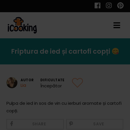
Cauta
Friptura de ied și cartofi copți
Retete
AUTOR
DIFICULTATE
Lia
Începător
Toate Reţetele
Aperitive
Pulpa de ied in sos de vin cu ierburi aromate și cartofi
copți.
Aperitive Calde
Aperitive Reci
SHARE
SAVE