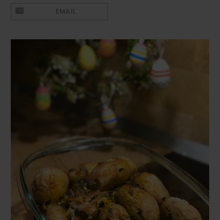
Mezeluri
EMAIL
Ronțăieli
Băuturi
Băuturi calde
Băuturi reci
Cocktail-uri
Smoothies
Ceva Dulce
Biscuiți, Bomboane și
Fursecuri
Brioșe și Checuri
Budinci, Jeleuri și Sufleuri
Cheesecake