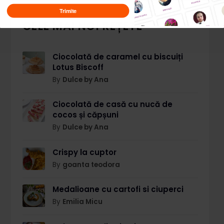
Trimite
CELE MAI NOI REȚETE
Ciocolată de caramel cu biscuiți
Lotus Biscoff
By
Dulce by Ana
Ciocolată de casă cu nucă de
cocos și căpșuni
By
Dulce by Ana
Crispy la cuptor
By
goanta teodora
Medalioane cu cartofi si ciuperci
By
Emilia Micu