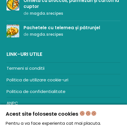
Omletă cu broccoli, parmezan și cartofi la
cuptor
de
magda.srecipes
Pachetele cu telemea și pătrunjel
de
magda.srecipes
LINK-URI UTILE
Termeni si conditii
Politica de utilizare cookie-uri
Politica de confidentialitate
ANPC
Acest site foloseste cookies
Contact
S.C. ZENCOM MEDIA GROUP SRL
Pentru a va face experienta cat mai placuta.