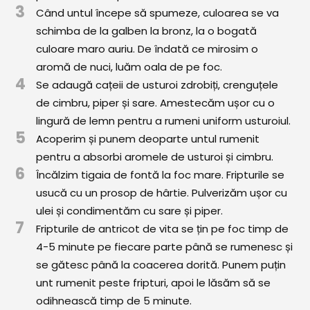
3
Comunitatea
Când untul începe să spumeze, culoarea se va
iCooking
schimba de la galben la bronz, la o bogată
culoare maro auriu. De îndată ce mirosim o
Librărie
aromă de nuci, luăm oala de pe foc.
4
Se adaugă cațeii de usturoi zdrobiți, crenguțele
Adaugă o rețetă
de cimbru, piper și sare. Amestecăm ușor cu o
lingură de lemn pentru a rumeni uniform usturoiul.
Cum adăugăm o rețetă
5
Acoperim și punem deoparte untul rumenit
Regulament de postare
pentru a absorbi aromele de usturoi și cimbru.
6
Încălzim tigaia de fontă la foc mare. Fripturile se
CONCURS
usucă cu un prosop de hârtie. Pulverizăm ușor cu
ulei și condimentăm cu sare și piper.
7
Fripturile de antricot de vita se țin pe foc timp de
4-5 minute pe fiecare parte până se rumenesc și
se gătesc până la coacerea dorită. Punem puțin
unt rumenit peste fripturi, apoi le lăsăm să se
odihnească timp de 5 minute.