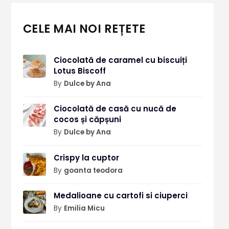
CELE MAI NOI REȚETE
Ciocolată de caramel cu biscuiți
Lotus Biscoff
By
Dulce by Ana
Ciocolată de casă cu nucă de
cocos și căpșuni
By
Dulce by Ana
Crispy la cuptor
By
goanta teodora
Medalioane cu cartofi si ciuperci
By
Emilia Micu