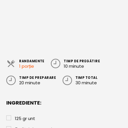
Cozonaci
Deserturi Sănătoase
Plăcinte, Tarte și Rulade
Prăjituri
Torturi
RANDAMENTE
TIMP DE PREGĂTIRE
Conserve
1 porție
10 minute
Dulceață / Gem
TIMP DE PREPARARE
TIMP TOTAL
20 minute
30 minute
Sirop / Compot
Sosuri și Condimente
INGREDIENTE:
Garnituri
Pâine
125
gr
unt