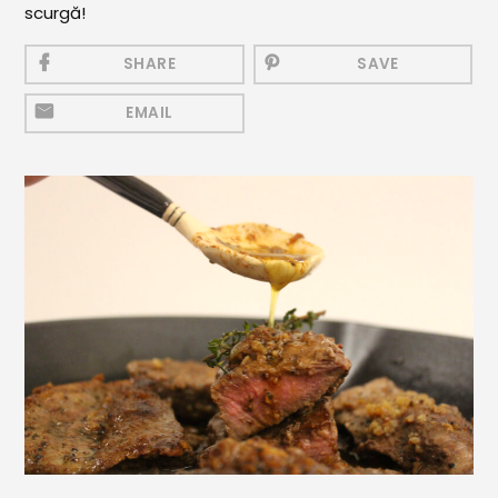
scurgă!
Mezeluri
Ronțăieli
SHARE
SAVE
Băuturi
EMAIL
Băuturi calde
Băuturi reci
Cocktail-uri
Smoothies
Ceva Dulce
Biscuiți, Bomboane și
Fursecuri
Brioșe și Checuri
Budinci, Jeleuri și Sufleuri
Cheesecake