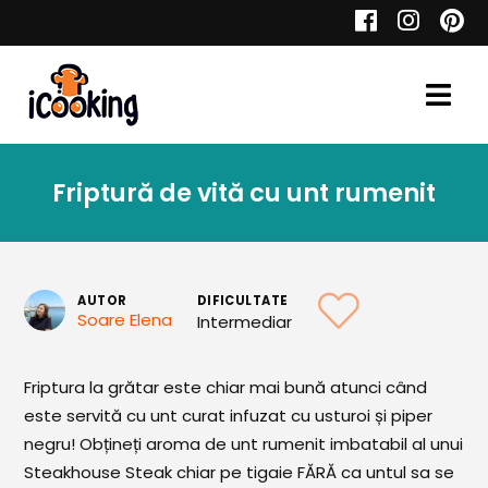
Cauta
Friptură de vită cu unt rumenit
Retete
AUTOR
DIFICULTATE
Soare Elena
Intermediar
Toate Reţetele
Aperitive
Friptura la grătar este chiar mai bună atunci când
este servită cu unt curat infuzat cu usturoi și piper
Aperitive Calde
negru! Obțineți aroma de unt rumenit imbatabil al unui
Aperitive Reci
Steakhouse Steak chiar pe tigaie FĂRĂ ca untul sa se