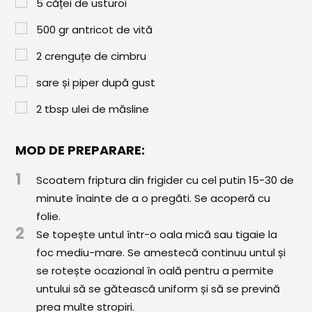
Paste & Risotto
5
căței de usturoi
500
gr
antricot de vită
Patiserie
2
crenguțe de cimbru
Aluaturi Dulci
sare și piper după gust
Aluaturi Sărate
2
tbsp
ulei de măsline
Pizza
Rețete cu Carne
MOD DE PREPARARE:
Rețete Vegetariene
1
Scoatem friptura din frigider cu cel putin 15-30 de
minute înainte de a o pregăti. Se acoperă cu
Salate
folie.
Sandwichuri și Wraps
2
Se topește untul într-o oala mică sau tigaie la
foc mediu-mare. Se amestecă continuu untul și
Supe și Ciorbe
se rotește ocazional în oală pentru a permite
Rețete Video
untului să se gătească uniform și să se prevină
prea multe stropiri.