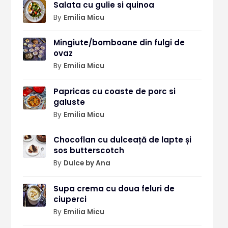
Salata cu gulie si quinoa
By
Emilia Micu
Mingiute/bomboane din fulgi de
ovaz
By
Emilia Micu
Papricas cu coaste de porc si
galuste
By
Emilia Micu
Chocoflan cu dulceață de lapte și
sos butterscotch
By
Dulce by Ana
Supa crema cu doua feluri de
ciuperci
By
Emilia Micu