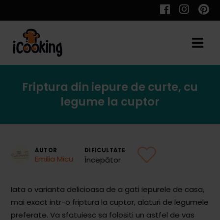
Cauta
Friptura din iepure de curte, cu
Retete
legume la cuptor
Toate Reţetele
AUTOR
DIFICULTATE
Emilia Micu
Începător
Aperitive
Iata o varianta delicioasa de a gati iepurele de casa,
Aperitive Calde
mai exact intr-o friptura la cuptor, alaturi de legumele
Aperitive Reci
preferate. Va sfatuiesc sa folositi un astfel de vas