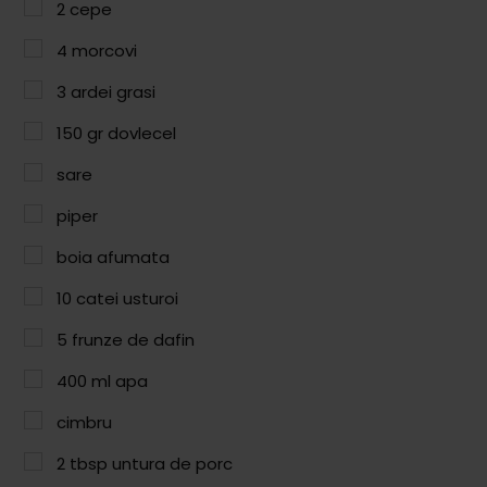
Paste & Risotto
2
cepe
Patiserie
4
morcovi
3
ardei grasi
Aluaturi Dulci
Aluaturi Sărate
150
gr
dovlecel
Pizza
sare
piper
Rețete cu Carne
boia afumata
Rețete Vegetariene
10
catei usturoi
Salate
5
frunze de dafin
Sandwichuri și Wraps
400
ml
apa
Supe și Ciorbe
cimbru
Rețete Video
2
tbsp
untura de porc