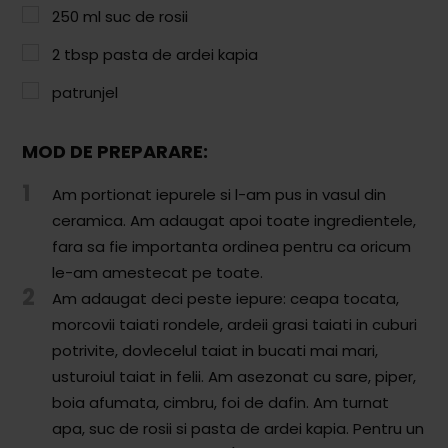
Comunitatea
250
ml
suc de rosii
iCooking
2
tbsp
pasta de ardei kapia
Librărie
patrunjel
Adaugă o rețetă
MOD DE PREPARARE:
Cum adăugăm o rețetă
1
Am portionat iepurele si l-am pus in vasul din
ceramica. Am adaugat apoi toate ingredientele,
Regulament de postare
fara sa fie importanta ordinea pentru ca oricum
CONCURS
le-am amestecat pe toate.
2
Am adaugat deci peste iepure: ceapa tocata,
morcovii taiati rondele, ardeii grasi taiati in cuburi
potrivite, dovlecelul taiat in bucati mai mari,
usturoiul taiat in felii. Am asezonat cu sare, piper,
boia afumata, cimbru, foi de dafin. Am turnat
apa, suc de rosii si pasta de ardei kapia. Pentru un