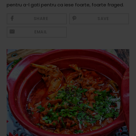
Mezeluri
pentru a-l gati pentru ca iese foarte, foarte fraged.
Ronțăieli
SHARE
SAVE
Băuturi
EMAIL
Băuturi calde
Băuturi reci
Cocktail-uri
Smoothies
Ceva Dulce
Biscuiți, Bomboane și
Fursecuri
Brioșe și Checuri
Budinci, Jeleuri și Sufleuri
Cheesecake