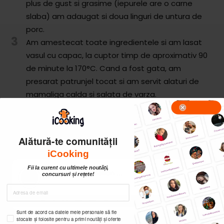
plus de gust si grasime (iepurele are o carne
slaba) am adaugat si doua linguri de untura de
porc.
3
Am amestecat toate ingredientele si am lasat
vasul cu capac, la cuptor timp de aproximativ 90
de minute la 170°C. Cand a fost gata, am
presarat patrunjel tocat si am servit alaturi de
mamaliga calda si salata de varza.
Alătură-te comunității
iCooking
Fii la curent cu ultimele noutăți,
concursuri și rețete!
Sunt de acord ca datele mele personale să fie
stocate și folosite pentru a primi noutăți și oferte