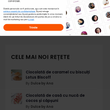
comerciale.
Datele personale vor fi prelucrate, așa cum este menționat în
politica noastră de confidențialitate
. Îți poți
retrage
consimțământul sau îți poți gestiona preferințele în orice moment,
dând clic pe linkul de dezabonare din partea de jos a oricărui e-
mail de marketing sau prin
e-mail
.
Trimite
CELE MAI NOI REȚETE
Ciocolată de caramel cu biscuiți
Lotus Biscoff
By
Dulce by Ana
Ciocolată de casă cu nucă de
cocos și căpșuni
By
Dulce by Ana