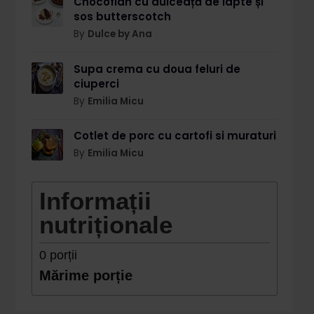
Chocoflan cu dulceață de lapte și
sos butterscotch
By
Dulce by Ana
Supa crema cu doua feluri de
ciuperci
By
Emilia Micu
Cotlet de porc cu cartofi si muraturi
By
Emilia Micu
Informații
nutriționale
0
porții
Mărime porție