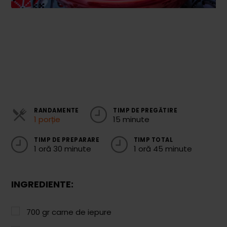
Cozonaci
Deserturi Sănătoase
Plăcinte, Tarte și Rulade
Prăjituri
Torturi
Conserve
RANDAMENTE
TIMP DE PREGĂTIRE
1 porție
15 minute
Dulceață / Gem
TIMP DE PREPARARE
TIMP TOTAL
1 oră 30 minute
1 oră 45 minute
Sirop / Compot
Sosuri și Condimente
INGREDIENTE:
Garnituri
Pâine
700
gr
carne de iepure