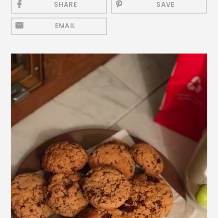
SHARE
SAVE
Mezeluri
Ronțăieli
EMAIL
Băuturi
Băuturi calde
Băuturi reci
Cocktail-uri
Smoothies
Ceva Dulce
Biscuiți, Bomboane și
Fursecuri
Brioșe și Checuri
Budinci, Jeleuri și Sufleuri
Cheesecake