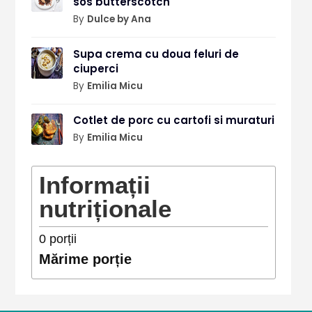
sos butterscotch
By
Dulce by Ana
Supa crema cu doua feluri de
ciuperci
By
Emilia Micu
Cotlet de porc cu cartofi si muraturi
By
Emilia Micu
Informații
nutriționale
0
porții
Mărime porție