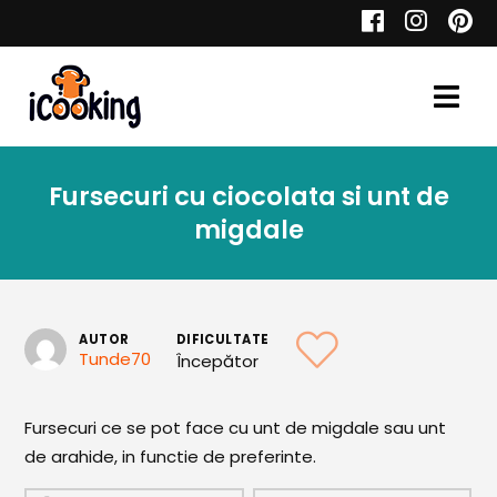
Cauta
Fursecuri cu ciocolata si unt de
Retete
migdale
Toate Reţetele
AUTOR
DIFICULTATE
Tunde70
Începător
Aperitive
Fursecuri ce se pot face cu unt de migdale sau unt
Aperitive Calde
de arahide, in functie de preferinte.
Aperitive Reci