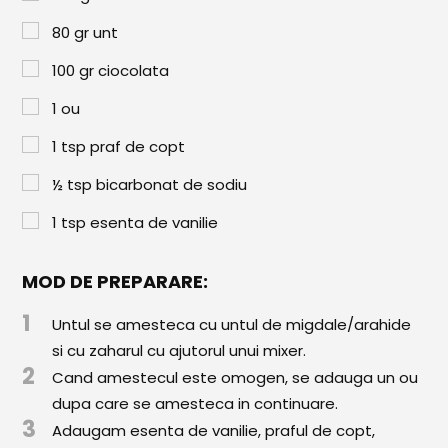
Paste & Risotto
80
gr
unt
Patiserie
100
gr
ciocolata
Aluaturi Dulci
1
ou
Aluaturi Sărate
1
tsp
praf de copt
Pizza
½
tsp
bicarbonat de sodiu
Rețete cu Carne
1
tsp
esenta de vanilie
Rețete Vegetariene
MOD DE PREPARARE:
Salate
1
Untul se amesteca cu untul de migdale/arahide
Sandwichuri și Wraps
si cu zaharul cu ajutorul unui mixer.
Supe și Ciorbe
2
Cand amestecul este omogen, se adauga un ou
dupa care se amesteca in continuare.
Rețete Video
3
Adaugam esenta de vanilie, praful de copt,