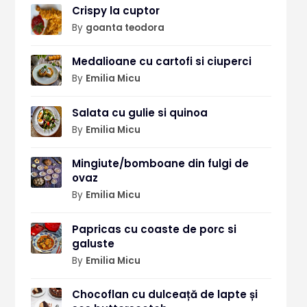
Crispy la cuptor
By
goanta teodora
Medalioane cu cartofi si ciuperci
By
Emilia Micu
Salata cu gulie si quinoa
By
Emilia Micu
Mingiute/bomboane din fulgi de
ovaz
By
Emilia Micu
Papricas cu coaste de porc si
galuste
By
Emilia Micu
Chocoflan cu dulceață de lapte și