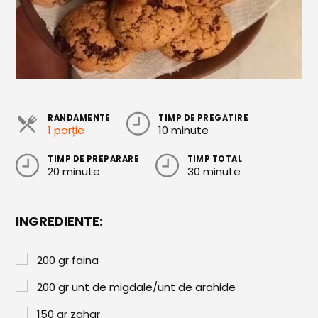
Cozonaci
Deserturi Sănătoase
Plăcinte, Tarte și Rulade
Prăjituri
RANDAMENTE
TIMP DE PREGĂTIRE
Torturi
1 porție
10 minute
Conserve
TIMP DE PREPARARE
TIMP TOTAL
20 minute
30 minute
Dulceață / Gem
Sirop / Compot
INGREDIENTE:
Sosuri și Condimente
200
gr
faina
Garnituri
200
gr
unt de migdale/unt de arahide
Pâine
150
gr
zahar