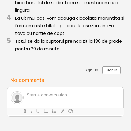
bicarbonatul de sodiu, faina si amestecam cu o
Comunitatea
lingura.
iCooking
4
La ultimul pas, vom adauga ciocolata maruntita si
Librărie
formam niste bilute pe care le asezam intr-o
tava cu hartie de copt.
Adaugă o rețetă
5
Totul se da la cuptorul preincalzit la 180 de grade
pentru 20 de minute.
Cum adăugăm o rețetă
Regulament de postare
CONCURS