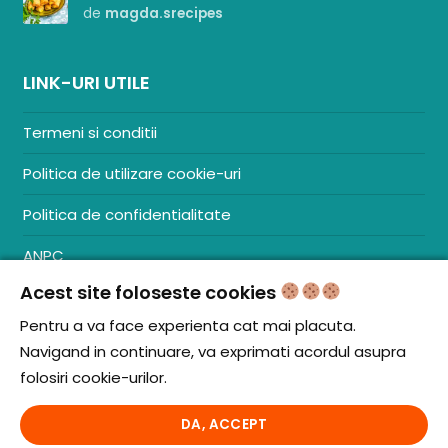
de
magda.srecipes
LINK-URI UTILE
Termeni si conditii
Politica de utilizare cookie-uri
Politica de confidentialitate
ANPC
Acest site foloseste cookies
Contact
S.C. ZENCOM MEDIA GROUP SRL
Pentru a va face experienta cat mai placuta.
RO38204288
Navigand in continuare, va exprimati acordul asupra
J20/1379/2017
folosiri cookie-urilor.
DA, ACCEPT
© iCooking.ro. Toate drepturile rezervate.