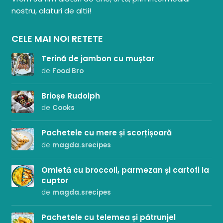
nostru, alaturi de altii!
CELE MAI NOI RETETE
Terină de jambon cu muștar
de
Food Bro
Brioșe Rudolph
de
Cooks
Pachetele cu mere și scorțișoară
de
magda.srecipes
Omletă cu broccoli, parmezan și cartofi la
cuptor
de
magda.srecipes
Pachetele cu telemea și pătrunjel