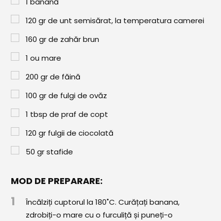
1
banană
Paste & Risotto
120
gr
de unt semisărat, la temperatura camerei
Patiserie
160
gr
de zahăr brun
Aluaturi Dulci
1
ou mare
Aluaturi Sărate
200
gr
de făină
Pizza
100
gr
de fulgi de ovăz
Rețete cu Carne
1
tbsp
de praf de copt
Rețete Vegetariene
120
gr
fulgii de ciocolată
Salate
50
gr
stafide
Sandwichuri și Wraps
MOD DE PREPARARE:
Supe și Ciorbe
1
Încălziți cuptorul la 180˚C. Curățați banana,
Rețete Video
zdrobiți-o mare cu o furculiță și puneți-o