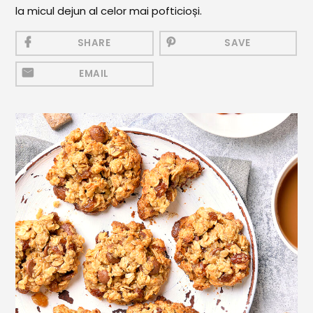
Mezeluri
la micul dejun al celor mai pofticioși.
Ronțăieli
SHARE
SAVE
Băuturi
EMAIL
Băuturi calde
Băuturi reci
Cocktail-uri
Smoothies
Ceva Dulce
Biscuiți, Bomboane și
Fursecuri
Brioșe și Checuri
Budinci, Jeleuri și Sufleuri
Cheesecake