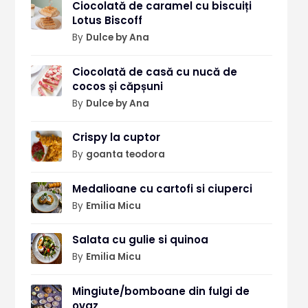
Ciocolată de caramel cu biscuiți
Lotus Biscoff
By
Dulce by Ana
Ciocolată de casă cu nucă de
cocos și căpșuni
By
Dulce by Ana
Crispy la cuptor
By
goanta teodora
Medalioane cu cartofi si ciuperci
By
Emilia Micu
Salata cu gulie si quinoa
By
Emilia Micu
Mingiute/bomboane din fulgi de
ovaz