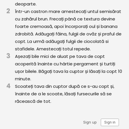
deoparte.
Comunitatea
2
Într-un castron mare amestecați untul semisărat
iCooking
cu zahărul brun. Frecați până ce textura devine
Librărie
foarte cremoasă, apoi încorporați oul și banana
zdrobită. Adăugați făina, fulgii de ovăz și praful de
Adaugă o rețetă
copt. La urmă adăugați fulgii de ciocolată si
stafidele. Amestecați totul repede.
Cum adăugăm o rețetă
3
Așezați bile mici de aluat pe tava de copt
acoperită înainte cu hârtie pergament și turtiți
Regulament de postare
ușor bilele. Băgați tava la cuptor și lăsați la copt 10
CONCURS
minute.
4
Scoateți tava din cuptor după ce s-au copt și,
înainte de a le scoate, lăsați fursecurile să se
răcească de tot.