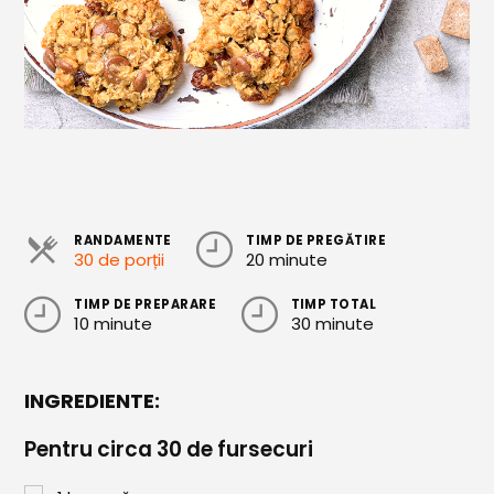
Cozonaci
Deserturi Sănătoase
Plăcinte, Tarte și Rulade
Prăjituri
Torturi
Conserve
RANDAMENTE
TIMP DE PREGĂTIRE
30 de porții
20 minute
Dulceață / Gem
TIMP DE PREPARARE
TIMP TOTAL
10 minute
30 minute
Sirop / Compot
Sosuri și Condimente
INGREDIENTE:
Garnituri
Pentru circa 30 de fursecuri
Pâine