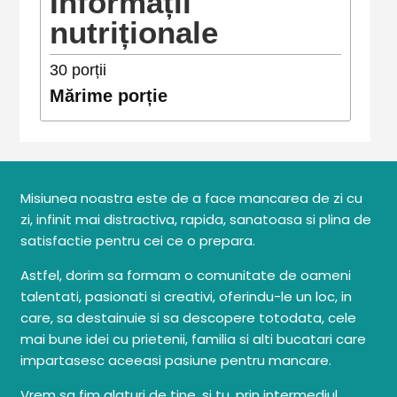
Informații
nutriționale
30
porții
Mărime porție
Misiunea noastra este de a face mancarea de zi cu
zi, infinit mai distractiva, rapida, sanatoasa si plina de
satisfactie pentru cei ce o prepara.
Astfel, dorim sa formam o comunitate de oameni
talentati, pasionati si creativi, oferindu-le un loc, in
care, sa destainuie si sa descopere totodata, cele
mai bune idei cu prietenii, familia si alti bucatari care
impartasesc aceeasi pasiune pentru mancare.
Vrem sa fim alaturi de tine, si tu, prin intermediul