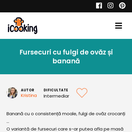
Cauta
Fursecuri cu fulgi de ovăz și
Retete
banană
Toate Reţetele
AUTOR
DIFICULTATE
Kristina
Intermediar
Aperitive
Banană cu o consistență moale, fulgi de ovăz crocanți
Aperitive Calde
...
Aperitive Reci
O variantă de fursecuri care s-ar putea afla pe masă