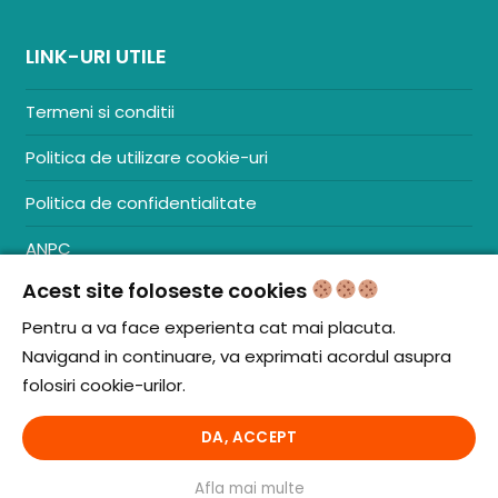
LINK-URI UTILE
Termeni si conditii
Politica de utilizare cookie-uri
Politica de confidentialitate
ANPC
Acest site foloseste cookies
Contact
S.C. ZENCOM MEDIA GROUP SRL
Pentru a va face experienta cat mai placuta.
RO38204288
Navigand in continuare, va exprimati acordul asupra
J20/1379/2017
folosiri cookie-urilor.
DA, ACCEPT
© iCooking.ro. Toate drepturile rezervate.
Afla mai multe