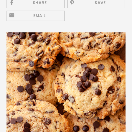
SHARE
SAVE
Mezeluri
Ronțăieli
EMAIL
Băuturi
Băuturi calde
Băuturi reci
Cocktail-uri
Smoothies
Ceva Dulce
Biscuiți, Bomboane și
Fursecuri
Brioșe și Checuri
Budinci, Jeleuri și Sufleuri
Cheesecake