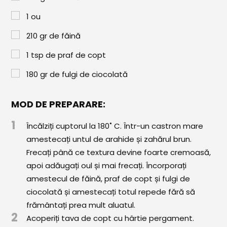
Paste & Risotto
1
ou
Patiserie
210
gr
de făină
Aluaturi Dulci
1
tsp
de praf de copt
Aluaturi Sărate
180
gr
de fulgi de ciocolată
Pizza
Rețete cu Carne
MOD DE PREPARARE:
1
Rețete Vegetariene
Încălziți cuptorul la 180˚ C. Într-un castron mare
amestecați untul de arahide și zahărul brun.
Salate
Frecați până ce textura devine foarte cremoasă,
apoi adăugați oul și mai frecați. Încorporați
Sandwichuri și Wraps
amestecul de făină, praf de copt și fulgi de
Supe și Ciorbe
ciocolată și amestecați totul repede fără să
frământați prea mult aluatul.
Rețete Video
2
Acoperiți tava de copt cu hârtie pergament.