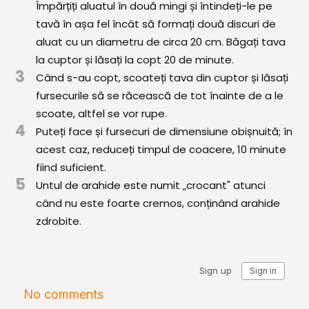
Împărțiți aluatul în două mingi și întindeți-le pe
Comunitatea
tavă în așa fel încât să formați două discuri de
iCooking
aluat cu un diametru de circa 20 cm. Băgați tava
Librărie
la cuptor și lăsați la copt 20 de minute.
3
Când s-au copt, scoateți tava din cuptor și lăsați
Adaugă o rețetă
fursecurile să se răcească de tot înainte de a le
scoate, altfel se vor rupe.
Cum adăugăm o rețetă
4
Puteți face și fursecuri de dimensiune obișnuită; în
acest caz, reduceți timpul de coacere, 10 minute
Regulament de postare
fiind suficient.
5
CONCURS
Untul de arahide este numit „crocant" atunci
când nu este foarte cremos, conținând arahide
zdrobite.