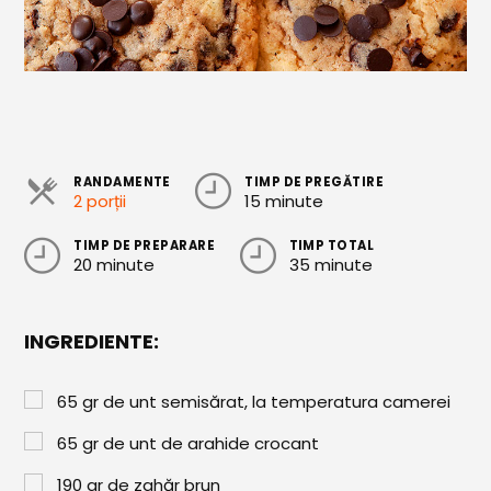
Cozonaci
Deserturi Sănătoase
Plăcinte, Tarte și Rulade
Prăjituri
RANDAMENTE
TIMP DE PREGĂTIRE
Torturi
2 porții
15 minute
Conserve
TIMP DE PREPARARE
TIMP TOTAL
20 minute
35 minute
Dulceață / Gem
Sirop / Compot
INGREDIENTE:
Sosuri și Condimente
65
gr
de unt semisărat, la temperatura camerei
Garnituri
65
gr
de unt de arahide crocant
Pâine
190
gr
de zahăr brun