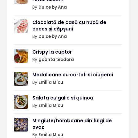
By
Dulce by Ana
Ciocolată de casă cu nucă de
cocos și căpșuni
By
Dulce by Ana
Crispy la cuptor
By
goanta teodora
Medalioane cu cartofi si ciuperci
By
Emilia Micu
Salata cu gulie si quinoa
By
Emilia Micu
Mingiute/bomboane din fulgi de
ovaz
By
Emilia Micu