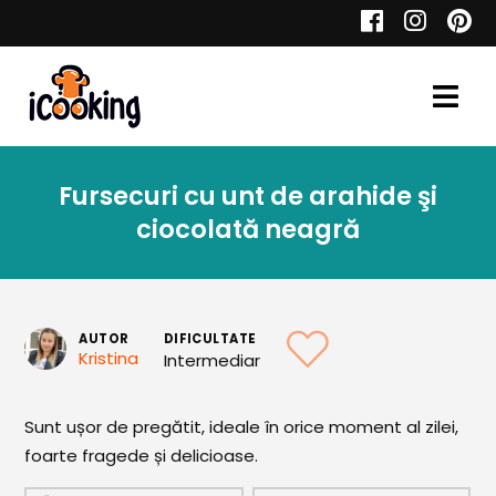
Cauta
Fursecuri cu unt de arahide şi
Retete
ciocolată neagră
Toate Reţetele
AUTOR
DIFICULTATE
Kristina
Intermediar
Aperitive
Sunt ușor de pregătit, ideale în orice moment al zilei,
Aperitive Calde
foarte fragede și delicioase.
Aperitive Reci