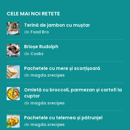
CELE MAI NOI RETETE
Terină de jambon cu muștar
de
Food Bro
Brioșe Rudolph
de
Cooks
Pachetele cu mere și scorțișoară
de
magda.srecipes
Omletă cu broccoli, parmezan și cartofi la
cuptor
de
magda.srecipes
Pachetele cu telemea și pătrunjel
de
magda.srecipes