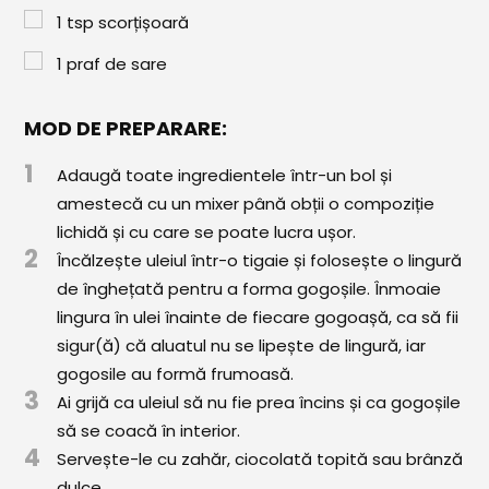
Paste & Risotto
1
tsp
scorțișoară
Patiserie
1
praf de sare
Aluaturi Dulci
MOD DE PREPARARE:
Aluaturi Sărate
1
Adaugă toate ingredientele într-un bol și
Pizza
amestecă cu un mixer până obții o compoziție
Rețete cu Carne
lichidă și cu care se poate lucra ușor.
2
Încălzește uleiul într-o tigaie și folosește o lingură
Rețete Vegetariene
de înghețată pentru a forma gogoșile. Înmoaie
Salate
lingura în ulei înainte de fiecare gogoașă, ca să fii
sigur(ă) că aluatul nu se lipește de lingură, iar
Sandwichuri și Wraps
gogosile au formă frumoasă.
3
Ai grijă ca uleiul să nu fie prea încins și ca gogoșile
Supe și Ciorbe
să se coacă în interior.
4
Rețete Video
Servește-le cu zahăr, ciocolată topită sau brânză
dulce.