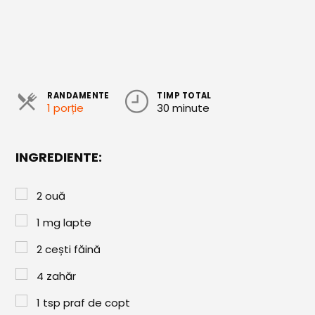
Cozonaci
Deserturi Sănătoase
Plăcinte, Tarte și Rulade
RANDAMENTE
TIMP TOTAL
Prăjituri
1 porție
30 minute
Torturi
Conserve
INGREDIENTE:
Dulceață / Gem
2
ouă
Sirop / Compot
1
mg
lapte
Sosuri și Condimente
2
cești
făină
Garnituri
4
zahăr
Pâine
1
tsp
praf de copt