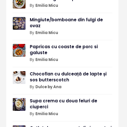
By
Emilia Micu
Mingiute/bomboane din fulgi de
ovaz
By
Emilia Micu
Papricas cu coaste de porc si
galuste
By
Emilia Micu
Chocoflan cu dulceață de lapte și
sos butterscotch
By
Dulce by Ana
Supa crema cu doua feluri de
ciuperci
By
Emilia Micu