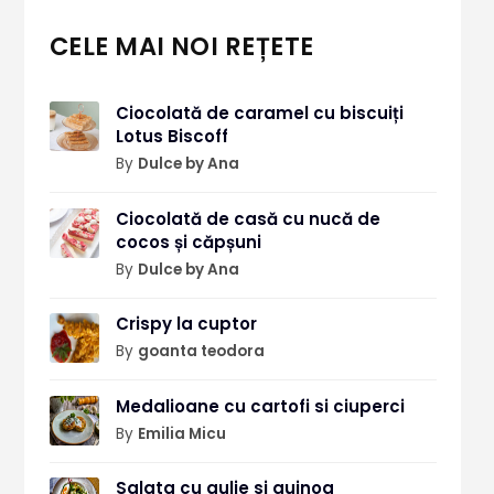
CELE MAI NOI REȚETE
Ciocolată de caramel cu biscuiți
Lotus Biscoff
By
Dulce by Ana
Ciocolată de casă cu nucă de
cocos și căpșuni
By
Dulce by Ana
Crispy la cuptor
By
goanta teodora
Medalioane cu cartofi si ciuperci
By
Emilia Micu
Salata cu gulie si quinoa