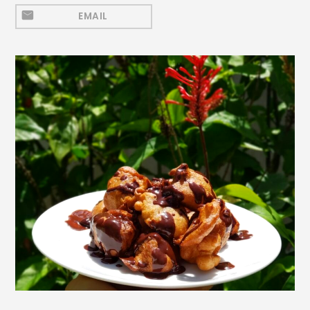
Mezeluri
EMAIL
Ronțăieli
Băuturi
Băuturi calde
Băuturi reci
Cocktail-uri
Smoothies
Ceva Dulce
Biscuiți, Bomboane și
Fursecuri
Brioșe și Checuri
Budinci, Jeleuri și Sufleuri
Cheesecake