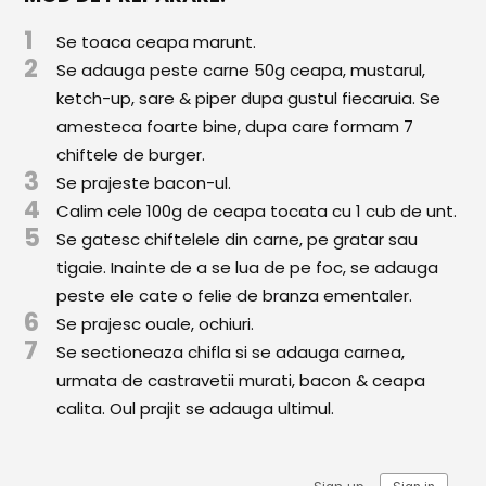
Comunitatea
1
Se toaca ceapa marunt.
iCooking
2
Se adauga peste carne 50g ceapa, mustarul,
Librărie
ketch-up, sare & piper dupa gustul fiecaruia. Se
amesteca foarte bine, dupa care formam 7
Adaugă o rețetă
chiftele de burger.
3
Se prajeste bacon-ul.
Cum adăugăm o rețetă
4
Calim cele 100g de ceapa tocata cu 1 cub de unt.
5
Se gatesc chiftelele din carne, pe gratar sau
Regulament de postare
tigaie. Inainte de a se lua de pe foc, se adauga
CONCURS
peste ele cate o felie de branza ementaler.
6
Se prajesc ouale, ochiuri.
7
Se sectioneaza chifla si se adauga carnea,
urmata de castravetii murati, bacon & ceapa
calita. Oul prajit se adauga ultimul.