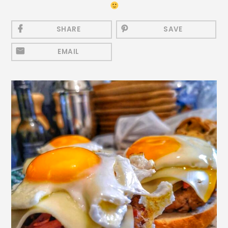
Mezeluri
Ronțăieli
SHARE
SAVE
Băuturi
EMAIL
Băuturi calde
Băuturi reci
Cocktail-uri
Smoothies
Ceva Dulce
Biscuiți, Bomboane și
Fursecuri
Brioșe și Checuri
Budinci, Jeleuri și Sufleuri
Cheesecake