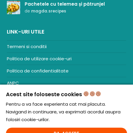
Pachetele cu telemea și pătrunjel
de
magda.srecipes
LINK-URI UTILE
Termeni si conditii
Politica de utilizare cookie-uri
Politica de confidentialitate
ANPC
Acest site foloseste cookies
Contact
S.C. ZENCOM MEDIA GROUP SRL
Pentru a va face experienta cat mai placuta.
RO38204288
Navigand in continuare, va exprimati acordul asupra
J20/1379/2017
folosiri cookie-urilor.