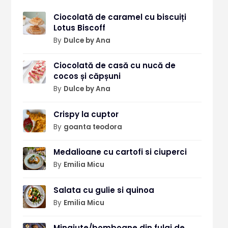
Ciocolată de caramel cu biscuiți
Lotus Biscoff
By
Dulce by Ana
Ciocolată de casă cu nucă de
cocos și căpșuni
By
Dulce by Ana
Crispy la cuptor
By
goanta teodora
Medalioane cu cartofi si ciuperci
By
Emilia Micu
Salata cu gulie si quinoa
By
Emilia Micu
Mingiute/bomboane din fulgi de