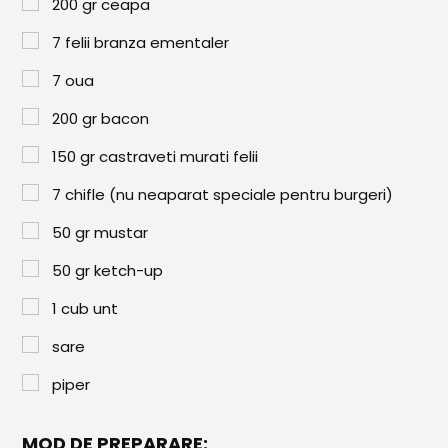
Paste & Risotto
200
gr
ceapa
7
felii branza ementaler
Patiserie
7
oua
Aluaturi Dulci
200
gr
bacon
Aluaturi Sărate
150
gr
castraveti murati felii
Pizza
7
chifle (nu neaparat speciale pentru burgeri)
Rețete cu Carne
50
gr
mustar
Rețete Vegetariene
50
gr
ketch-up
Salate
1
cub unt
Sandwichuri și Wraps
sare
Supe și Ciorbe
piper
Rețete Video
MOD DE PREPARARE: