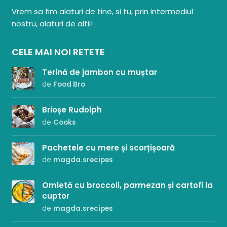
Vrem sa fim alaturi de tine, si tu, prin intermediul
nostru, alaturi de altii!
CELE MAI NOI RETETE
Terină de jambon cu muștar
de
Food Bro
Brioșe Rudolph
de
Cooks
Pachetele cu mere și scorțișoară
de
magda.srecipes
Omletă cu broccoli, parmezan și cartofi la
cuptor
de
magda.srecipes