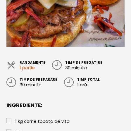
Cozonaci
Deserturi Sănătoase
Plăcinte, Tarte și Rulade
Prăjituri
Torturi
RANDAMENTE
TIMP DE PREGĂTIRE
Conserve
1 porție
30 minute
Dulceață / Gem
TIMP DE PREPARARE
TIMP TOTAL
30 minute
1 oră
Sirop / Compot
Sosuri și Condimente
INGREDIENTE:
Garnituri
Pâine
1
kg
carne tocata de vita