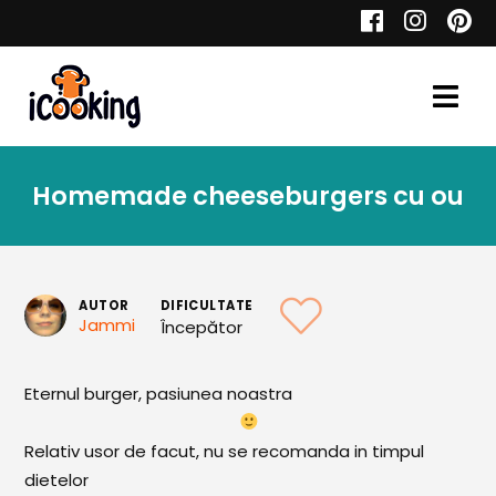
Cauta
Homemade cheeseburgers cu ou
Retete
AUTOR
DIFICULTATE
Jammi
Începător
Toate Reţetele
Aperitive
Eternul burger, pasiunea noastra
Aperitive Calde
Relativ usor de facut, nu se recomanda in timpul
Aperitive Reci
dietelor