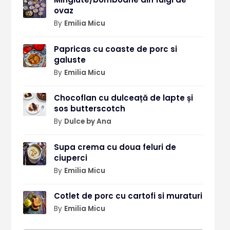
ovaz
By
Emilia Micu
Papricas cu coaste de porc si
galuste
By
Emilia Micu
Chocoflan cu dulceață de lapte și
sos butterscotch
By
Dulce by Ana
Supa crema cu doua feluri de
ciuperci
By
Emilia Micu
Cotlet de porc cu cartofi si muraturi
By
Emilia Micu