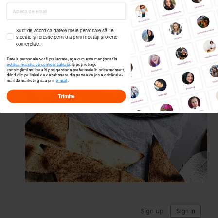
Sunt de acord ca datele mele personale să fie
stocate și folosite pentru a primi noutăți și oferte
comerciale.
Datele personale vor fi prelucrate, așa cum este menționat în
politica noastră de confidențialitate
. Îți poți
retrage
consimțământul sau îți poți gestiona preferințele în orice moment,
dând clic pe linkul de dezabonare din partea de jos a oricărui e-
mail de marketing sau prin
e-mail
.
Trimite