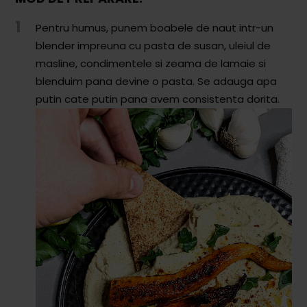
Comunitatea
1
iCooking
Pentru humus, punem boabele de naut intr-un
blender impreuna cu pasta de susan, uleiul de
Librărie
masline, condimentele si zeama de lamaie si
blenduim pana devine o pasta. Se adauga apa
Adaugă o rețetă
putin cate putin pana avem consistenta dorita.
Cum adăugăm o rețetă
Regulament de postare
CONCURS