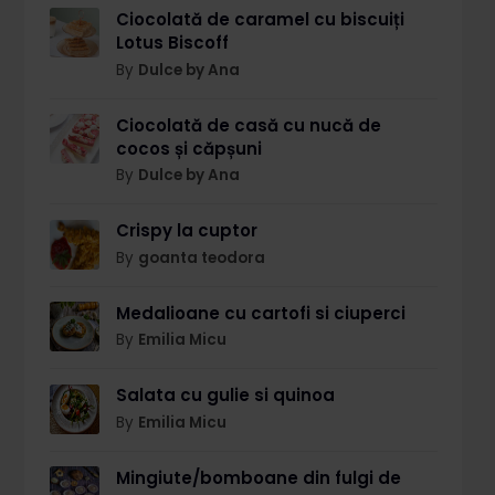
Ciocolată de caramel cu biscuiți
Lotus Biscoff
By
Dulce by Ana
Ciocolată de casă cu nucă de
cocos și căpșuni
By
Dulce by Ana
Crispy la cuptor
By
goanta teodora
Medalioane cu cartofi si ciuperci
By
Emilia Micu
Salata cu gulie si quinoa
By
Emilia Micu
Mingiute/bomboane din fulgi de