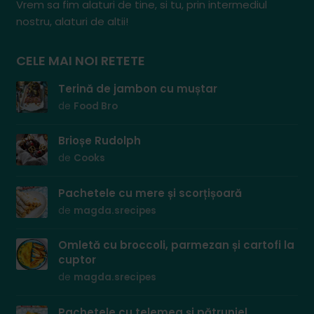
Vrem sa fim alaturi de tine, si tu, prin intermediul
nostru, alaturi de altii!
CELE MAI NOI RETETE
Terină de jambon cu muștar
de
Food Bro
Brioșe Rudolph
de
Cooks
Pachetele cu mere și scorțișoară
de
magda.srecipes
Omletă cu broccoli, parmezan și cartofi la
cuptor
de
magda.srecipes
Pachetele cu telemea și pătrunjel