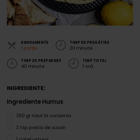
Cozonaci
Deserturi Sănătoase
Plăcinte, Tarte și Rulade
RANDAMENTE
TIMP DE PREGĂTIRE
Prăjituri
1 porție
20 minute
Torturi
TIMP DE PREPARARE
TIMP TOTAL
40 minute
1 oră
Conserve
Dulceață / Gem
INGREDIENTE:
Sirop / Compot
Ingrediente Humus
Sosuri și Condimente
Garnituri
250
gr
naut la conserva
2
tsp
pasta de susan
Pâine
1
catel usturoi