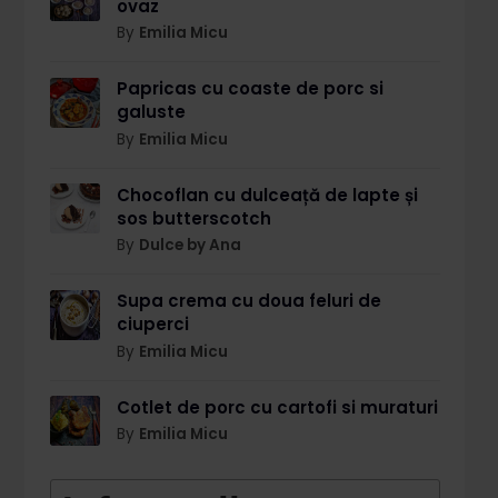
ovaz
By
Emilia Micu
Papricas cu coaste de porc si
galuste
By
Emilia Micu
Chocoflan cu dulceață de lapte și
sos butterscotch
By
Dulce by Ana
Supa crema cu doua feluri de
ciuperci
By
Emilia Micu
Cotlet de porc cu cartofi si muraturi
By
Emilia Micu