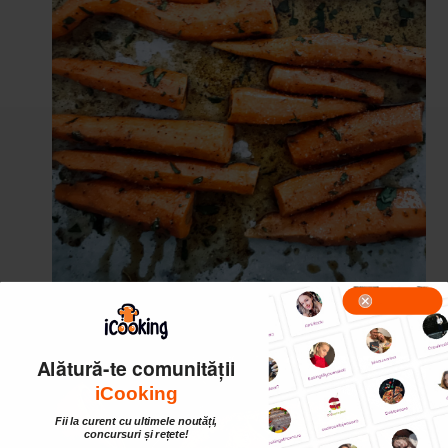
3
Se pun morcovii intr-o tava si se dau la cuptor la
190 grade pentru 40-45 minute.
Alătură-te comunității
iCooking
Fii la curent cu ultimele noutăți,
concursuri și rețete!