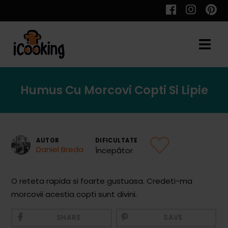
Cauta
Humus Cu Morcovi Copti Si Lipie
Retete
AUTOR
DIFICULTATE
Daniel Breda
Începător
Toate Reţetele
Aperitive
O reteta rapida si foarte gustuasa. Credeti-ma
morcovii acestia copti sunt divini.
Aperitive Calde
Aperitive Reci
SHARE
SAVE