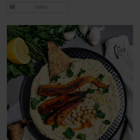
Mezeluri
EMAIL
Ronțăieli
Băuturi
Băuturi calde
Băuturi reci
Cocktail-uri
Smoothies
Ceva Dulce
Biscuiți, Bomboane și
Fursecuri
Brioșe și Checuri
Budinci, Jeleuri și Sufleuri
Cheesecake