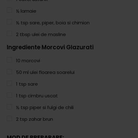
Paste & Risotto
½
lamaie
Patiserie
½
tsp
sare, piper, boia si chimion
Aluaturi Dulci
2
tbsp
ulei de masline
Aluaturi Sărate
Ingrediente Morcovi Glazurati
Pizza
10
morcovi
Rețete cu Carne
50
ml
ulei floarea soarelui
Rețete Vegetariene
1
tsp
sare
Salate
1
tsp
cimbru uscat
Sandwichuri și Wraps
½
tsp
piper si fulgi de chili
Supe și Ciorbe
2
tsp
zahar brun
Rețete Video
MOD DE PREPARARE: