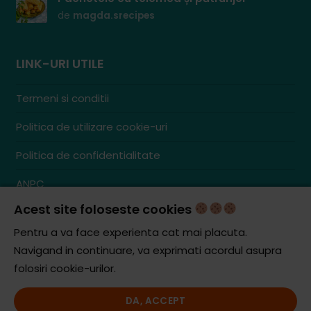
de
magda.srecipes
LINK-URI UTILE
Termeni si conditii
Politica de utilizare cookie-uri
Politica de confidentialitate
ANPC
Acest site foloseste cookies
Contact
S.C. ZENCOM MEDIA GROUP SRL
Pentru a va face experienta cat mai placuta.
RO38204288
Navigand in continuare, va exprimati acordul asupra
J20/1379/2017
folosiri cookie-urilor.
DA, ACCEPT
© iCooking.ro. Toate drepturile rezervate.