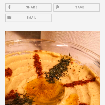
Mezeluri
SHARE
SAVE
Ronțăieli
EMAIL
Băuturi
Băuturi calde
Băuturi reci
Cocktail-uri
Smoothies
Ceva Dulce
Biscuiți, Bomboane și
Fursecuri
Brioșe și Checuri
Budinci, Jeleuri și Sufleuri
Cheesecake