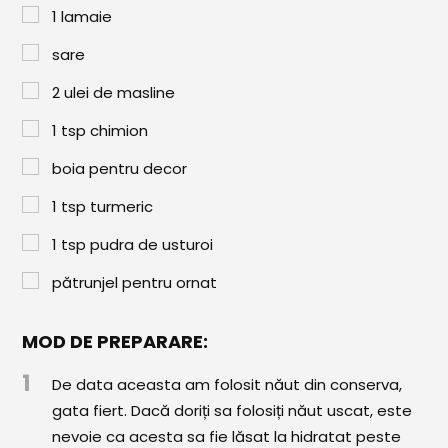
Paste & Risotto
1
lamaie
Patiserie
sare
Aluaturi Dulci
2
ulei de masline
Aluaturi Sărate
1
tsp
chimion
Pizza
boia pentru decor
Rețete cu Carne
1
tsp
turmeric
Rețete Vegetariene
1
tsp
pudra de usturoi
pătrunjel pentru ornat
Salate
Sandwichuri și Wraps
MOD DE PREPARARE:
Supe și Ciorbe
1
De data aceasta am folosit năut din conserva,
gata fiert. Dacă doriți sa folosiți năut uscat, este
Rețete Video
nevoie ca acesta sa fie lăsat la hidratat peste