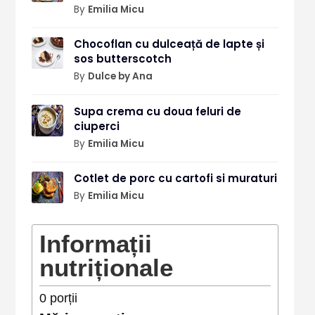
By
Emilia Micu
Chocoflan cu dulceață de lapte și
sos butterscotch
By
Dulce by Ana
Supa crema cu doua feluri de
ciuperci
By
Emilia Micu
Cotlet de porc cu cartofi si muraturi
By
Emilia Micu
Informații
nutriționale
0
porții