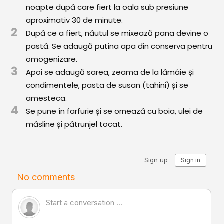
Comunitatea
noapte după care fiert la oala sub presiune
iCooking
aproximativ 30 de minute.
2
După ce a fiert, năutul se mixează pana devine o
Librărie
pastă. Se adaugă putina apa din conserva pentru
omogenizare.
Adaugă o rețetă
3
Apoi se adaugă sarea, zeama de la lămâie și
condimentele, pasta de susan (tahini) și se
Cum adăugăm o rețetă
amesteca.
4
Regulament de postare
Se pune în farfurie și se ornează cu boia, ulei de
măsline și pătrunjel tocat.
CONCURS