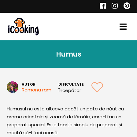
Cauta
Humus
Retete
AUTOR
DIFICULTATE
Ramona ram
Începător
Toate Reţetele
Aperitive
Humusul nu este altceva decât un pate de năut cu
arome orientale și zeamă de lâmâie, care-l fac un
Aperitive Calde
preparat special. Este foarte simplu de preparat și
Aperitive Reci
merită să-l faci acasă.