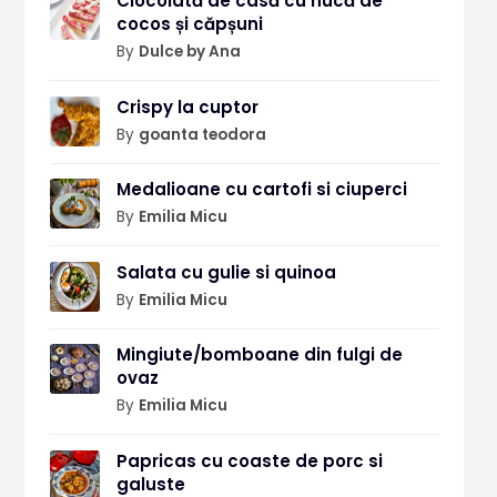
Ciocolată de casă cu nucă de
cocos și căpșuni
By
Dulce by Ana
Crispy la cuptor
By
goanta teodora
Medalioane cu cartofi si ciuperci
By
Emilia Micu
Salata cu gulie si quinoa
By
Emilia Micu
Mingiute/bomboane din fulgi de
ovaz
By
Emilia Micu
Papricas cu coaste de porc si
galuste