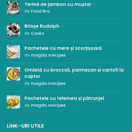
Terină de jambon cu muștar
de
Food Bro
Brioșe Rudolph
de
Cooks
Pachetele cu mere și scorțișoară
de
magda.srecipes
Omletă cu broccoli, parmezan și cartofi la
cuptor
de
magda.srecipes
Pachetele cu telemea și pătrunjel
de
magda.srecipes
LINK-URI UTILE