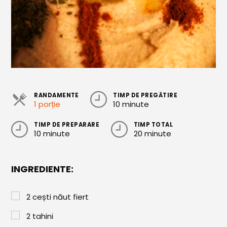
Cozonaci
Deserturi Sănătoase
Plăcinte, Tarte și Rulade
Prăjituri
Torturi
RANDAMENTE
TIMP DE PREGĂTIRE
1 porție
10 minute
Conserve
TIMP DE PREPARARE
TIMP TOTAL
Dulceață / Gem
10 minute
20 minute
Sirop / Compot
Sosuri și Condimente
INGREDIENTE:
Garnituri
2
cești
năut fiert
Pâine
2
tahini