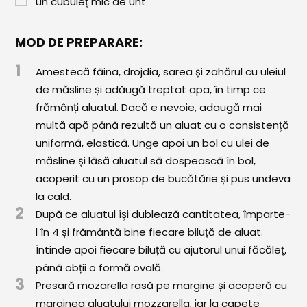
un cubuleț mic de unt
Comunitatea
iCooking
MOD DE PREPARARE:
Librărie
1
Amestecă făina, drojdia, sarea și zahărul cu uleiul
de măsline și adăugă treptat apa, în timp ce
Adaugă o rețetă
frămânți aluatul. Dacă e nevoie, adaugă mai
Cum adăugăm o rețetă
multă apă până rezultă un aluat cu o consistență
uniformă, elastică. Unge apoi un bol cu ulei de
Regulament de postare
măsline și lăsă aluatul să dospească în bol,
acoperit cu un prosop de bucătărie și pus undeva
CONCURS
la cald.
2
După ce aluatul își dublează cantitatea, împarte-
l în 4 și frământă bine fiecare biluță de aluat.
Întinde apoi fiecare biluță cu ajutorul unui făcăleț,
până obții o formă ovală.
3
Presară mozarella rasă pe margine și acoperă cu
marginea aluatului mozzarella, iar la capete