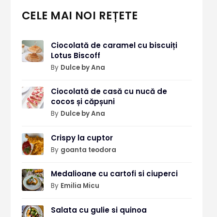
CELE MAI NOI REȚETE
Ciocolată de caramel cu biscuiți
Lotus Biscoff
By
Dulce by Ana
Ciocolată de casă cu nucă de
cocos și căpșuni
By
Dulce by Ana
Crispy la cuptor
By
goanta teodora
Medalioane cu cartofi si ciuperci
By
Emilia Micu
Salata cu gulie si quinoa