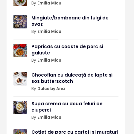
By
Emilia Micu
Mingiute/bomboane din fulgi de
ovaz
By
Emilia Micu
Papricas cu coaste de porc si
galuste
By
Emilia Micu
Chocoflan cu dulceață de lapte și
sos butterscotch
By
Dulce by Ana
Supa crema cu doua feluri de
ciuperci
By
Emilia Micu
Cotlet de porc cu cartofi si muraturi