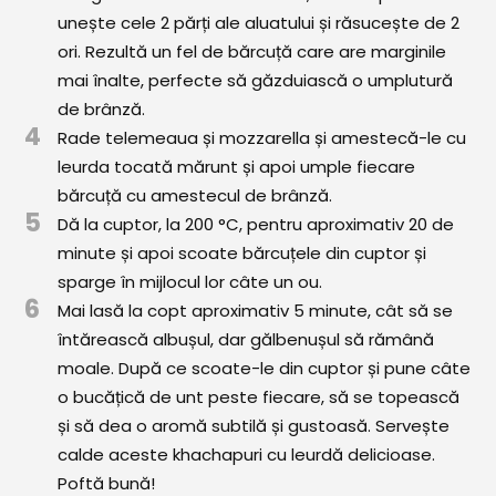
unește cele 2 părți ale aluatului și răsucește de 2
ori. Rezultă un fel de bărcuță care are marginile
mai înalte, perfecte să găzduiască o umplutură
de brânză.
4
Rade telemeaua și mozzarella și amestecă-le cu
leurda tocată mărunt și apoi umple fiecare
bărcuță cu amestecul de brânză.
5
Dă la cuptor, la 200 °C, pentru aproximativ 20 de
minute și apoi scoate bărcuțele din cuptor și
sparge în mijlocul lor câte un ou.
6
Mai lasă la copt aproximativ 5 minute, cât să se
întărească albușul, dar gălbenușul să rămână
moale. După ce scoate-le din cuptor și pune câte
o bucățică de unt peste fiecare, să se topească
și să dea o aromă subtilă și gustoasă. Servește
calde aceste khachapuri cu leurdă delicioase.
Poftă bună!