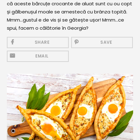
că aceste bărcuțe crocante de aluat sunt cu ou copt
Mezeluri
și gălbenușul moale se amestecă cu brânza topită.
Ronțăieli
Mmm…gustul e de vis și se gătește ușor! Mmm…ce
Băuturi
spui, facem o călătorie în Georgia?
Băuturi calde
SHARE
SAVE
Băuturi reci
EMAIL
Cocktail-uri
Smoothies
Ceva Dulce
Biscuiți, Bomboane și
Fursecuri
Brioșe și Checuri
Budinci, Jeleuri și Sufleuri
Cheesecake