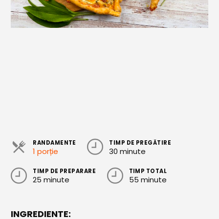
Cozonaci
Deserturi Sănătoase
Plăcinte, Tarte și Rulade
Prăjituri
Torturi
Conserve
Dulceață / Gem
RANDAMENTE
TIMP DE PREGĂTIRE
Sirop / Compot
1 porție
30 minute
Sosuri și Condimente
TIMP DE PREPARARE
TIMP TOTAL
25 minute
55 minute
Garnituri
Pâine
INGREDIENTE: