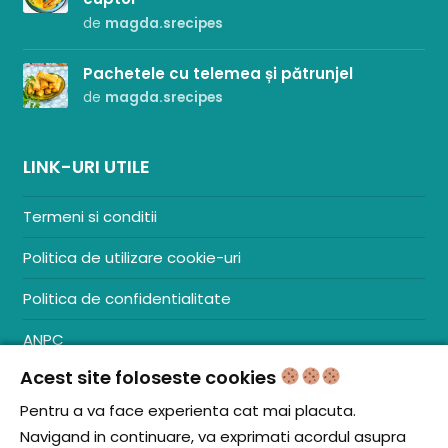
de
magda.srecipes
Pachetele cu telemea și pătrunjel
de
magda.srecipes
LINK-URI UTILE
Termeni si conditii
Politica de utilizare cookie-uri
Politica de confidentialitate
ANPC
Acest site foloseste cookies
Contact
S.C. ZENCOM MEDIA GROUP SRL
Pentru a va face experienta cat mai placuta.
RO38204288
Navigand in continuare, va exprimati acordul asupra
J20/1379/2017