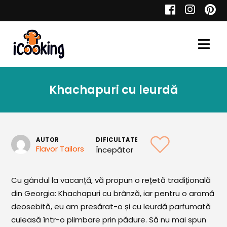
Cauta
Khachapuri cu leurdă
Retete
AUTOR
DIFICULTATE
Flavor Tailors
Începător
Toate Reţetele
Aperitive
Cu gândul la vacanță, vă propun o rețetă tradițională
din Georgia: Khachapuri cu brânză, iar pentru o aromă
Aperitive Calde
deosebită, eu am presărat-o și cu leurdă parfumată
Aperitive Reci
culeasă într-o plimbare prin pădure. Să nu mai spun