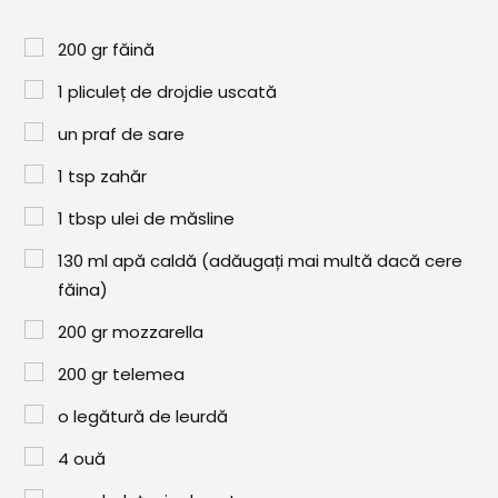
Paste & Risotto
200
gr
făină
Patiserie
1
pliculeț de drojdie uscată
Aluaturi Dulci
un praf de sare
Aluaturi Sărate
1
tsp
zahăr
Pizza
1
tbsp
ulei de măsline
Rețete cu Carne
130
ml
apă caldă (adăugați mai multă dacă cere
Rețete Vegetariene
făina)
Salate
200
gr
mozzarella
Sandwichuri și Wraps
200
gr
telemea
Supe și Ciorbe
o legătură de leurdă
4
ouă
Rețete Video