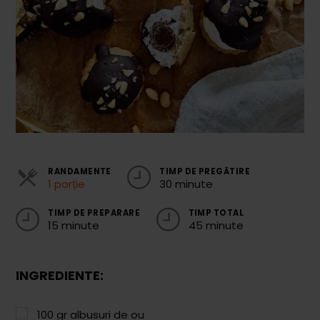
Cozonaci
Deserturi Sănătoase
Plăcinte, Tarte și Rulade
Prăjituri
Torturi
Conserve
RANDAMENTE
TIMP DE PREGĂTIRE
1 porție
30 minute
Dulceață / Gem
Sirop / Compot
TIMP DE PREPARARE
TIMP TOTAL
15 minute
45 minute
Sosuri și Condimente
Garnituri
INGREDIENTE:
Pâine
100
gr
albusuri de ou