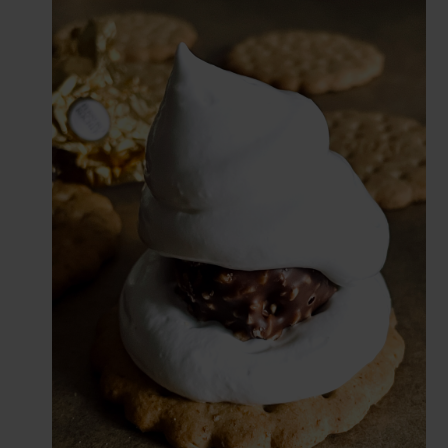
Comunitatea
iCooking
Librărie
Adaugă o rețetă
Cum adăugăm o rețetă
Regulament de postare
CONCURS