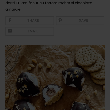
doriti. Eu am facut cu ferrero rocher si ciocolata
Mezeluri
amaruie.
Ronțăieli
SHARE
SAVE
Băuturi
EMAIL
Băuturi calde
Băuturi reci
Cocktail-uri
Smoothies
Ceva Dulce
Biscuiți, Bomboane și
Fursecuri
Brioșe și Checuri
Budinci, Jeleuri și Sufleuri
Cheesecake