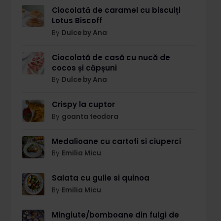
Ciocolată de caramel cu biscuiți
Lotus Biscoff
By
Dulce by Ana
Ciocolată de casă cu nucă de
cocos și căpșuni
By
Dulce by Ana
Crispy la cuptor
By
goanta teodora
Medalioane cu cartofi si ciuperci
By
Emilia Micu
Salata cu gulie si quinoa
By
Emilia Micu
Mingiute/bomboane din fulgi de