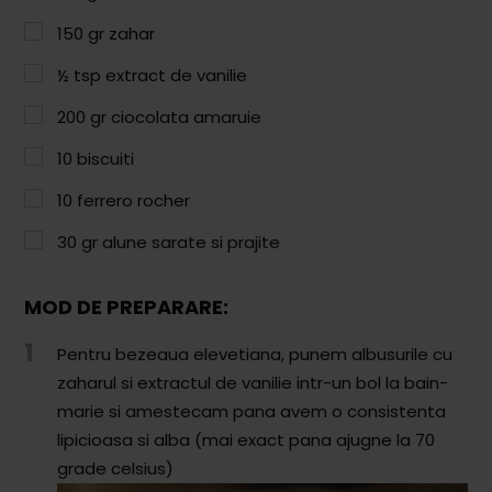
Paste & Risotto
150
gr
zahar
Patiserie
½
tsp
extract de vanilie
Aluaturi Dulci
200
gr
ciocolata amaruie
Aluaturi Sărate
10
biscuiti
Pizza
10
ferrero rocher
Rețete cu Carne
30
gr
alune sarate si prajite
Rețete Vegetariene
MOD DE PREPARARE:
Salate
1
Pentru bezeaua elevetiana, punem albusurile cu
Sandwichuri și Wraps
zaharul si extractul de vanilie intr-un bol la bain-
Supe și Ciorbe
marie si amestecam pana avem o consistenta
lipicioasa si alba (mai exact pana ajugne la 70
Rețete Video
grade celsius)