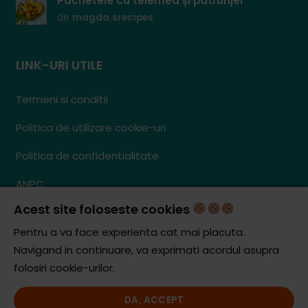
Pachetele cu telemea și pătrunjel
de
magda.srecipes
LINK-URI UTILE
Termeni si conditii
Politica de utilizare cookie-uri
Politica de confidentialitate
ANPC
Acest site foloseste cookies
Contact
S.C. ZENCOM MEDIA GROUP SRL
Pentru a va face experienta cat mai placuta.
RO38204288
Navigand in continuare, va exprimati acordul asupra
J20/1379/2017
folosiri cookie-urilor.
DA, ACCEPT
© iCooking.ro. Toate drepturile rezervate.