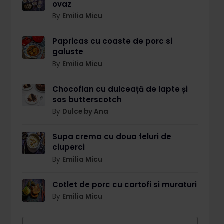
ovaz
By
Emilia Micu
Papricas cu coaste de porc si
galuste
By
Emilia Micu
Chocoflan cu dulceață de lapte și
sos butterscotch
By
Dulce by Ana
Supa crema cu doua feluri de
ciuperci
By
Emilia Micu
Cotlet de porc cu cartofi si muraturi
By
Emilia Micu