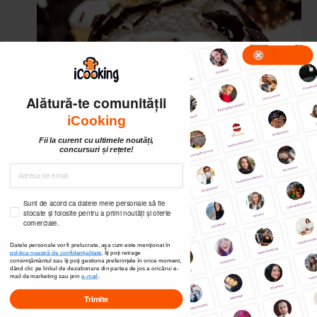
Alătură-te comunității
iCooking
Fii la curent cu ultimele noutăți,
concursuri și rețete!
Sunt de acord ca datele mele personale să fie
stocate și folosite pentru a primi noutăți și oferte
comerciale.
Datele personale vor fi prelucrate, așa cum este menționat în
politica noastră de confidențialitate
. Îți poți
retrage
consimțământul sau îți poți gestiona preferințele în orice moment,
dând clic pe linkul de dezabonare din partea de jos a oricărui e-
mail de marketing sau prin
e-mail
.
Trimite