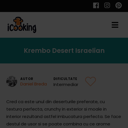
Cauta
Krembo Desert Israelian
Retete
AUTOR
DIFICULTATE
Daniel Breda
Intermediar
Toate Reţetele
Aperitive
Cred ca este unul din deserturile preferate, cu
textura perfecta, crunchy in exterior si moale in
Aperitive Calde
interior rezultand astfel imbucatura perfecta. Se face
Aperitive Reci
destul de usor si se poate combina cu ce arome