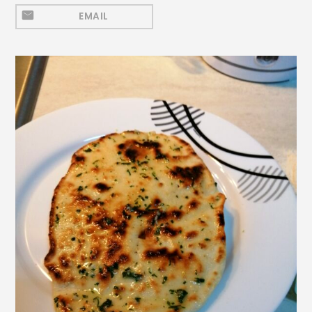
Mezeluri
EMAIL
Ronțăieli
Băuturi
Băuturi calde
Băuturi reci
Cocktail-uri
Smoothies
Ceva Dulce
Biscuiți, Bomboane și
Fursecuri
Brioșe și Checuri
Budinci, Jeleuri și Sufleuri
Cheesecake