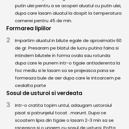
Comunitatea
putin ulei pentru a se acoperi aluatul cu putin ulei,
iCooking
dupa care lasam aluatul la dospit la temperatura
camerei pentru 45 de min.
Librărie
Formarea lipiilor
Adaugă o rețetă
2
Impartim aluatul in bilute egale de aproximativ 60
de gr. Presaram pe blatul de lucru putina faina si
Cum adăugăm o rețetă
intindem bilutele in forma ovala sau rotunda
dupa care le punem intr-o tigaie antiaderenta la
Regulament de postare
foc mediu si le lasam sa se prajeasca pana se
CONCURS
formeaza bule de aer dupa care le intoarcem pe
cealalta parte
Sosul de usturoi si verdeata
3
Intr-o cratita topim untul, adaugam ustoroiul
pisat si patrunjelul tocat . marunt. Dupa ce
scoatem lipia din tigaie o lasam 2-3 min sa se
raceasca si o ungem cu sosul de usturoi. Pofta