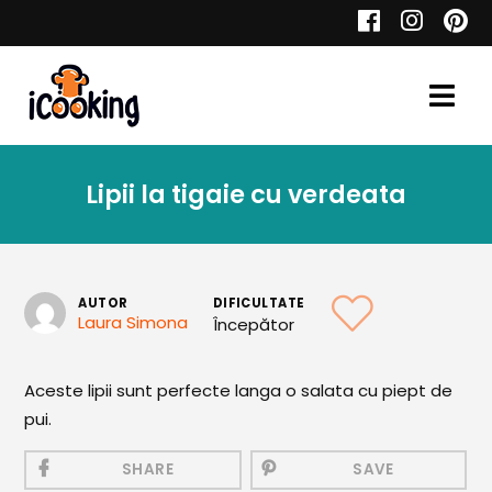
Cauta
Lipii la tigaie cu verdeata
Retete
AUTOR
DIFICULTATE
Laura Simona
Începător
Toate Reţetele
Aperitive
Aceste lipii sunt perfecte langa o salata cu piept de
pui.
Aperitive Calde
Aperitive Reci
SHARE
SAVE