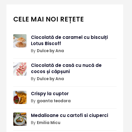
CELE MAI NOI REȚETE
Ciocolată de caramel cu biscuiți
Lotus Biscoff
By
Dulce by Ana
Ciocolată de casă cu nucă de
cocos și căpșuni
By
Dulce by Ana
Crispy la cuptor
By
goanta teodora
Medalioane cu cartofi si ciuperci
By
Emilia Micu