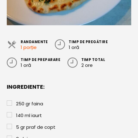
Cozonaci
Deserturi Sănătoase
Plăcinte, Tarte și Rulade
RANDAMENTE
TIMP DE PREGĂTIRE
Prăjituri
1 porție
1 oră
Torturi
TIMP DE PREPARARE
TIMP TOTAL
1 oră
2 ore
Conserve
Dulceață / Gem
INGREDIENTE:
Sirop / Compot
Sosuri și Condimente
250
gr
faina
Garnituri
140
ml
iaurt
Pâine
5
gr
praf de copt