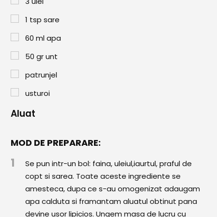
3
ulei
Paste & Risotto
1
tsp
sare
Patiserie
60
ml
apa
Aluaturi Dulci
50
gr
unt
Aluaturi Sărate
patrunjel
Pizza
usturoi
Rețete cu Carne
Aluat
Rețete Vegetariene
Salate
MOD DE PREPARARE:
Sandwichuri și Wraps
1
Se pun intr-un bol: faina, uleiul,iaurtul, praful de
copt si sarea. Toate aceste ingrediente se
Supe și Ciorbe
amesteca, dupa ce s-au omogenizat adaugam
Rețete Video
apa calduta si framantam aluatul obtinut pana
devine usor lipicios. Ungem masa de lucru cu