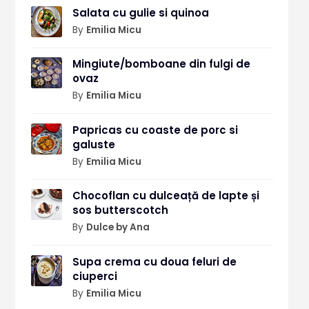
Salata cu gulie si quinoa
By
Emilia Micu
Mingiute/bomboane din fulgi de
ovaz
By
Emilia Micu
Papricas cu coaste de porc si
galuste
By
Emilia Micu
Chocoflan cu dulceață de lapte și
sos butterscotch
By
Dulce by Ana
Supa crema cu doua feluri de
ciuperci
By
Emilia Micu