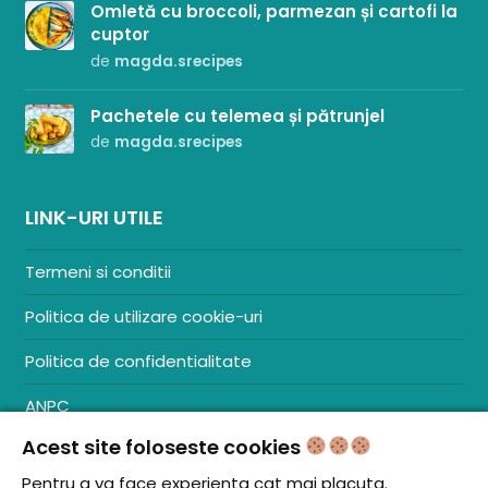
Omletă cu broccoli, parmezan și cartofi la
cuptor
de
magda.srecipes
Pachetele cu telemea și pătrunjel
de
magda.srecipes
LINK-URI UTILE
Termeni si conditii
Politica de utilizare cookie-uri
Politica de confidentialitate
ANPC
Acest site foloseste cookies
Contact
S.C. ZENCOM MEDIA GROUP SRL
Pentru a va face experienta cat mai placuta.