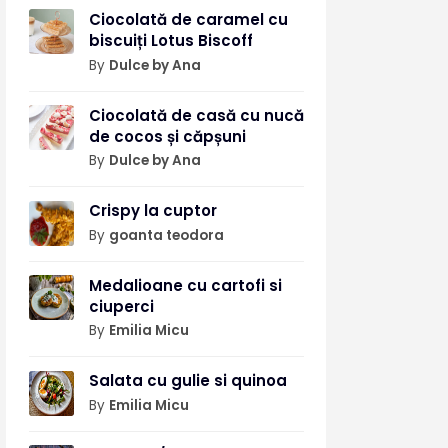
Ciocolată de caramel cu
biscuiți Lotus Biscoff
By
Dulce by Ana
Ciocolată de casă cu nucă
de cocos și căpșuni
By
Dulce by Ana
Crispy la cuptor
By
goanta teodora
Medalioane cu cartofi si
ciuperci
By
Emilia Micu
Salata cu gulie si quinoa
By
Emilia Micu