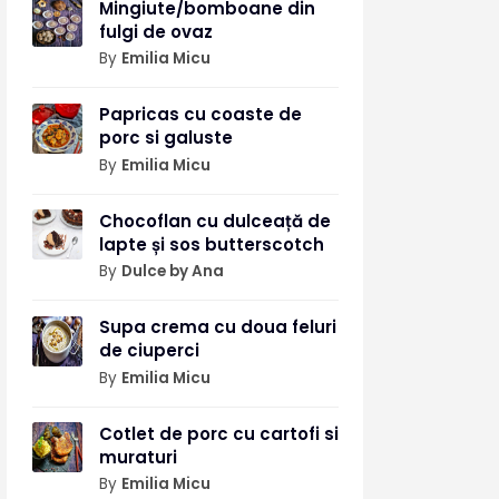
Mingiute/bomboane din
fulgi de ovaz
By
Emilia Micu
Papricas cu coaste de
porc si galuste
By
Emilia Micu
Chocoflan cu dulceață de
lapte și sos butterscotch
By
Dulce by Ana
Supa crema cu doua feluri
de ciuperci
By
Emilia Micu
Cotlet de porc cu cartofi si
muraturi
By
Emilia Micu