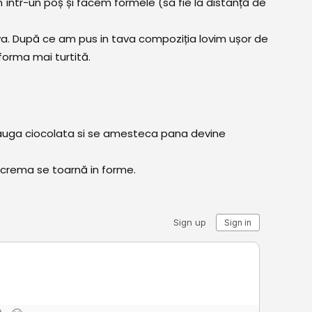
ntr-un poș și facem formele (sa fie la distanță de
ava. După ce am pus in tava compoziția lovim ușor de
forma mai turtită.
dauga ciocolata si se amesteca pana devine
 crema se toarnă in forme.