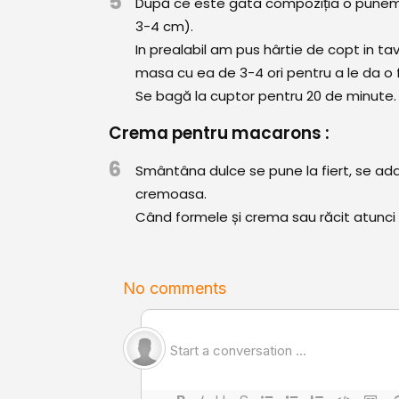
5
După ce este gata compoziția o punem î
3-4 cm).
In prealabil am pus hârtie de copt in t
masa cu ea de 3-4 ori pentru a le da o 
Se bagă la cuptor pentru 20 de minute.
Crema pentru macarons :
6
Smântâna dulce se pune la fiert, se a
cremoasa.
Când formele și crema sau răcit atunci