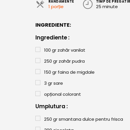
RANDAMENTE
TIMP DE PREGĂTI
1 porție
25 minute
INGREDIENTE:
Ingrediente :
100
gr
zahăr vanilat
250
gr
zahăr pudra
150
gr
faina de migdale
3
gr
sare
opțional colorant
Umplutura :
250
gr
smantana dulce pentru frisca