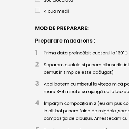
300
ciocolata
4
oua medii
MOD DE PREPARARE:
Preparare macarons :
1
Prima data preîncălzit cuptorul la 160˚C (
2
Separam oualele și punem albușurile înt
cernut in timp ce este adăugat).
3
Apoi batem cu mixerul la viteza mică pa
mare 3-4 minute sa ajungă ca la bezea (
4
Împărțim compoziția in 2 (eu am pus col
In alt bol punem faina de migdale ,sare
compoziția de albușuri. Amestecam cu