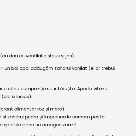
eu dau cu ventilație și sus și jos).
r-un bol apoi adăugăm zaharul vanilat (el ar trebui
na când compoziția se întărește. Apoi la viteza
alb și lucios).
orant alimentar roz și maro).
a și zaharul pudra și împreuna le cernem peste
 o spatula pana se omogenizează.