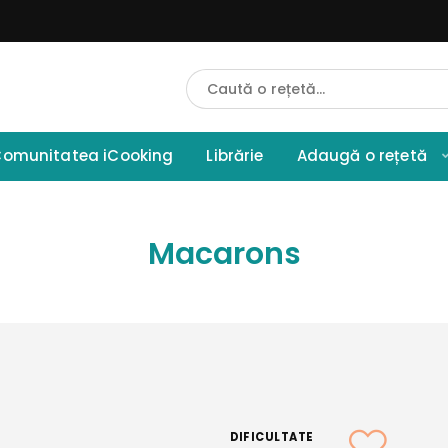
Cauta
Retete
omunitatea iCooking
Librărie
Adaugă o rețetă
Macarons
DIFICULTATE