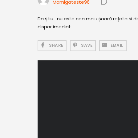
Mamigateste96
Da știu....nu este cea mai ușoară rețeta și d
dispar imediat.
SHARE
SAVE
EMAIL