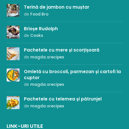
Terină de jambon cu muștar
de
Food Bro
Brioșe Rudolph
de
Cooks
Pachetele cu mere și scorțișoară
de
magda.srecipes
Omletă cu broccoli, parmezan și cartofi la
cuptor
de
magda.srecipes
Pachetele cu telemea și pătrunjel
de
magda.srecipes
LINK-URI UTILE