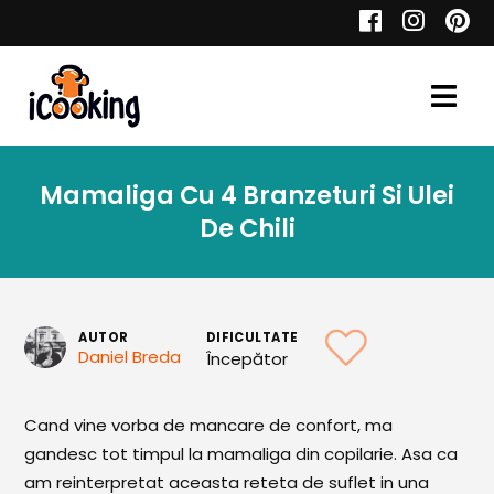
Cauta
Mamaliga Cu 4 Branzeturi Si Ulei
Retete
De Chili
Toate Reţetele
AUTOR
DIFICULTATE
Daniel Breda
Începător
Aperitive
Cand vine vorba de mancare de confort, ma
Aperitive Calde
gandesc tot timpul la mamaliga din copilarie. Asa ca
Aperitive Reci
am reinterpretat aceasta reteta de suflet in una