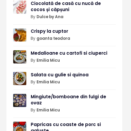
Ciocolată de casă cu nucă de
cocos și căpșuni
By
Dulce by Ana
Crispy la cuptor
By
goanta teodora
Medalioane cu cartofi si ciuperci
By
Emilia Micu
Salata cu gulie si quinoa
By
Emilia Micu
Mingiute/bomboane din fulgi de
ovaz
By
Emilia Micu
Papricas cu coaste de porc si
galuste