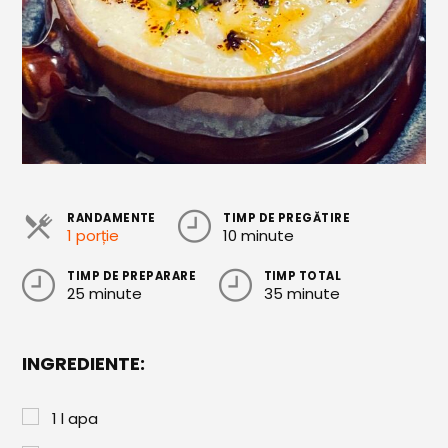
Cozonaci
Deserturi Sănătoase
Plăcinte, Tarte și Rulade
Prăjituri
Torturi
Conserve
RANDAMENTE
TIMP DE PREGĂTIRE
1 porție
10 minute
Dulceață / Gem
TIMP DE PREPARARE
TIMP TOTAL
25 minute
35 minute
Sirop / Compot
Sosuri și Condimente
INGREDIENTE:
Garnituri
Pâine
1
l
apa