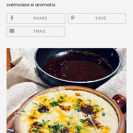
Mezeluri
cremoasa si aromata.
Ronțăieli
SHARE
SAVE
Băuturi
EMAIL
Băuturi calde
Băuturi reci
Cocktail-uri
Smoothies
Ceva Dulce
Biscuiți, Bomboane și
Fursecuri
Brioșe și Checuri
Budinci, Jeleuri și Sufleuri
Cheesecake