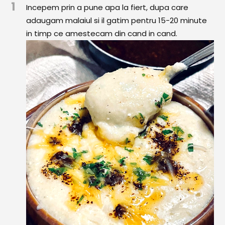
1
Comunitatea
Incepem prin a pune apa la fiert, dupa care
iCooking
adaugam malaiul si il gatim pentru 15-20 minute
in timp ce amestecam din cand in cand.
Librărie
Adaugă o rețetă
Cum adăugăm o rețetă
Regulament de postare
CONCURS