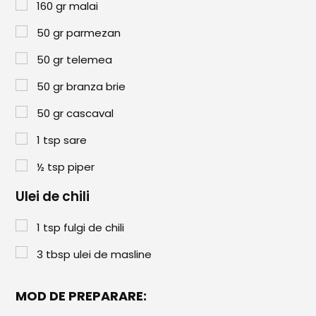
Paste & Risotto
160
gr
malai
Patiserie
50
gr
parmezan
50
gr
telemea
Aluaturi Dulci
Aluaturi Sărate
50
gr
branza brie
Pizza
50
gr
cascaval
1
tsp
sare
Rețete cu Carne
½
tsp
piper
Rețete Vegetariene
Ulei de chili
Salate
1
tsp
fulgi de chili
Sandwichuri și Wraps
3
tbsp
ulei de masline
Supe și Ciorbe
Rețete Video
MOD DE PREPARARE: