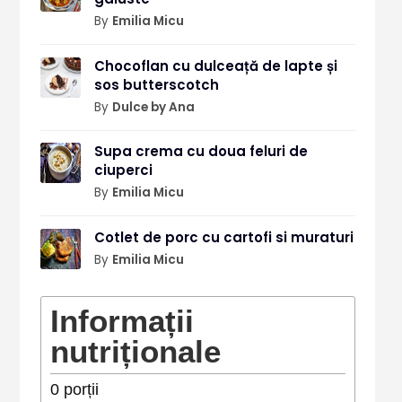
By
Emilia Micu
Chocoflan cu dulceață de lapte și
sos butterscotch
By
Dulce by Ana
Supa crema cu doua feluri de
ciuperci
By
Emilia Micu
Cotlet de porc cu cartofi si muraturi
By
Emilia Micu
Informații
nutriționale
0
porții