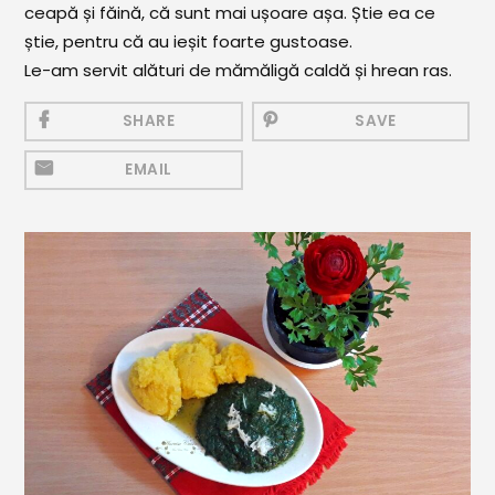
ceapă și făină, că sunt mai ușoare așa. Știe ea ce
Mezeluri
știe, pentru că au ieșit foarte gustoase.
Ronțăieli
Le-am servit alături de mămăligă caldă și hrean ras.
Băuturi
SHARE
SAVE
Băuturi calde
EMAIL
Băuturi reci
Cocktail-uri
Smoothies
Ceva Dulce
Biscuiți, Bomboane și
Fursecuri
Brioșe și Checuri
Budinci, Jeleuri și Sufleuri
Cheesecake