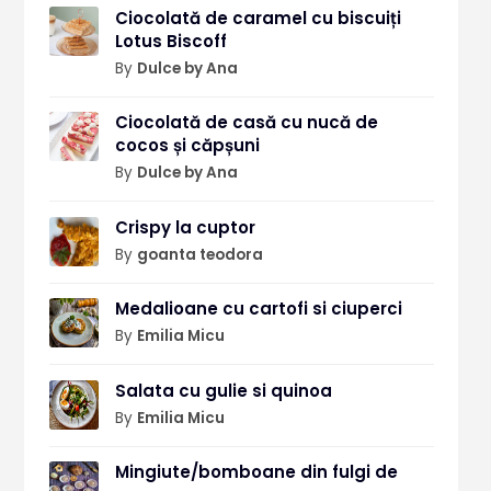
Ciocolată de caramel cu biscuiți
Lotus Biscoff
By
Dulce by Ana
Ciocolată de casă cu nucă de
cocos și căpșuni
By
Dulce by Ana
Crispy la cuptor
By
goanta teodora
Medalioane cu cartofi si ciuperci
By
Emilia Micu
Salata cu gulie si quinoa
By
Emilia Micu
Mingiute/bomboane din fulgi de