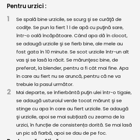
Comunitatea
Pentru urzici :
iCooking
1
Se spală bine urzicile, se scurg şi se curăţă de
Librărie
codiţe. Se pun la fiert 1 l de apă cu puţină sare,
într-o oală încăpătoare. Când apa dă în clocot,
Adaugă o rețetă
se adaugă urzicile şi se fierb bine, ale mele au
fost gata în 10 minute. Se scot urzicile într-un alt
Cum adăugăm o rețetă
vas şi se lasă la răcit. Se mărunţesc bine, de
preferat, la blender, pentru a fi cât mai fine. Apa
Regulament de postare
în care au fiert nu se aruncă, pentru că ne va
CONCURS
trebuie la pasul următor.
2
Mai departe, se înfierbântă puţin ulei într-o tigaie,
se adaugă usturoiul verde tocat mărunt şi se
stinge cu apa în care au fiert urzicile. Se adaugă
şi urzicile, apoi se mai subțiază cu zeama de la
urzici, în funcție de consistența dorită. Se mai lasă
un pic să fiarbă, apoi se dau de pe foc.