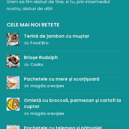
Vrem sa fim alaturi de tine, si tu, prin intermediul
nostru, alaturi de altii!
CELE MAI NOI RETETE
Terină de jambon cu muștar
de
Food Bro
Brioșe Rudolph
de
Cooks
Pachetele cu mere și scorțișoară
de
magda.srecipes
Omletă cu broccoli, parmezan și cartofi la
cuptor
de
magda.srecipes
Pachetele cu telemea și pătrunjel