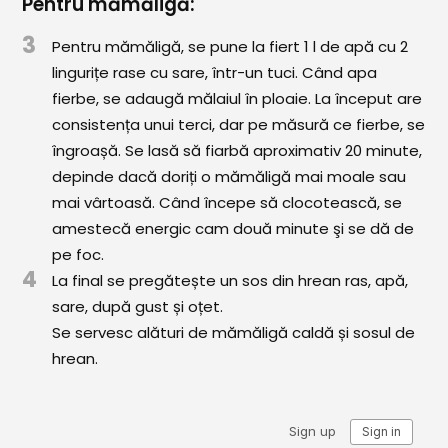
Pentru mămăligă:
3
Pentru mămăligă, se pune la fiert 1 l de apă cu 2
lingurițe rase cu sare, într-un tuci. Când apa
fierbe, se adaugă mălaiul în ploaie. La început are
consistența unui terci, dar pe măsură ce fierbe, se
îngroașă. Se lasă să fiarbă aproximativ 20 minute,
depinde dacă doriți o mămăligă mai moale sau
mai vârtoasă. Când începe să clocotească, se
amestecă energic cam două minute şi se dă de
pe foc.
4
La final se pregătește un sos din hrean ras, apă,
sare, după gust și oțet.
Se servesc alături de mămăligă caldă și sosul de
hrean.