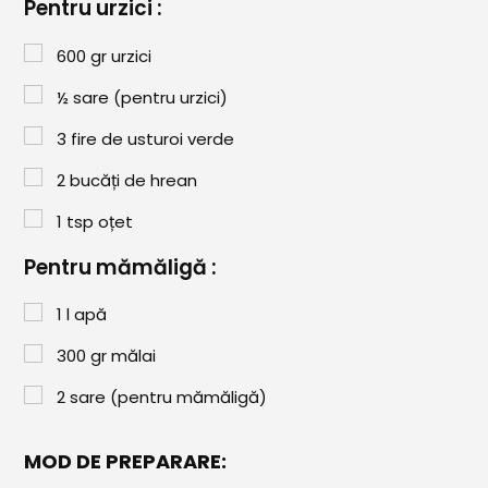
Paste & Risotto
Pentru urzici :
Patiserie
600
gr
urzici
Aluaturi Dulci
½
sare (pentru urzici)
Aluaturi Sărate
3
fire de usturoi verde
Pizza
2
bucăți de hrean
Rețete cu Carne
1
tsp
oțet
Pentru mămăligă :
Rețete Vegetariene
Salate
1
l
apă
300
gr
mălai
Sandwichuri și Wraps
2
sare (pentru mămăligă)
Supe și Ciorbe
Rețete Video
MOD DE PREPARARE: