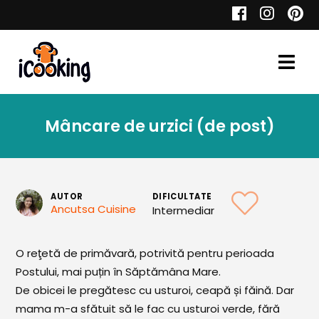
Cauta
Mâncare de urzici (de post)
Retete
AUTOR
DIFICULTATE
Ancutsa Cuisine
Intermediar
Toate Reţetele
Aperitive
O reţetă de primăvară, potrivită pentru perioada
Postului, mai puțin în Săptămâna Mare.
Aperitive Calde
De obicei le pregătesc cu usturoi, ceapă și făină. Dar
Aperitive Reci
mama m-a sfătuit să le fac cu usturoi verde, fără