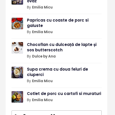
ovaz
By
Emilia Micu
Papricas cu coaste de porc si
galuste
By
Emilia Micu
Chocoflan cu dulceață de lapte și
sos butterscotch
By
Dulce by Ana
Supa crema cu doua feluri de
ciuperci
By
Emilia Micu
Cotlet de porc cu cartofi si muraturi
By
Emilia Micu