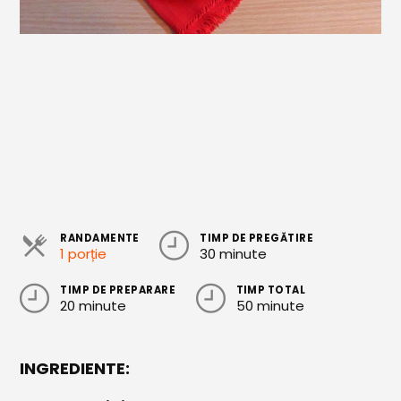
Cozonaci
Deserturi Sănătoase
Plăcinte, Tarte și Rulade
Prăjituri
Torturi
Conserve
Dulceață / Gem
RANDAMENTE
TIMP DE PREGĂTIRE
1 porție
30 minute
Sirop / Compot
TIMP DE PREPARARE
TIMP TOTAL
Sosuri și Condimente
20 minute
50 minute
Garnituri
INGREDIENTE:
Pâine