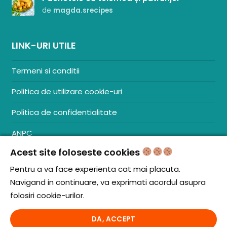
de
magda.srecipes
LINK-URI UTILE
Termeni si conditii
Politica de utilizare cookie-uri
Politica de confidentialitate
ANPC
Acest site foloseste cookies
Contact
S.C. ZENCOM MEDIA GROUP SRL
Pentru a va face experienta cat mai placuta.
RO38204288
Navigand in continuare, va exprimati acordul asupra
J20/1379/2017
folosiri cookie-urilor.
DA, ACCEPT
© iCooking.ro. Toate drepturile rezervate.