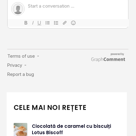
Comunitatea
iCooking
Librărie
Adaugă o rețetă
Cum adăugăm o rețetă
Regulament de postare
CONCURS
CELE MAI NOI REȚETE
Ciocolată de caramel cu biscuiți
Lotus Biscoff