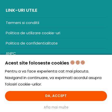
LINK-URI UTILE
Termeni si conditii
Politica de utilizare cookie-uri
Politica de confidentialitate
ANPC
Acest site foloseste cookies
Contact
S.C. ZENCOM MEDIA GROUP SRL
Pentru a va face experienta cat mai placuta.
RO38204288
Navigand in continuare, va exprimati acordul asupra
J20/1379/2017
folosiri cookie-urilor.
DA, ACCEPT
© iCooking.ro. Toate drepturile rezervate.
Afla mai multe