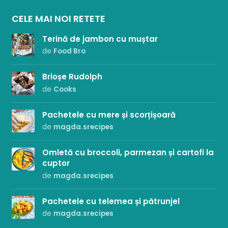
CELE MAI NOI RETETE
Terină de jambon cu muștar
de
Food Bro
Brioșe Rudolph
de
Cooks
Pachetele cu mere și scorțișoară
de
magda.srecipes
Omletă cu broccoli, parmezan și cartofi la
cuptor
de
magda.srecipes
Pachetele cu telemea și pătrunjel
de
magda.srecipes