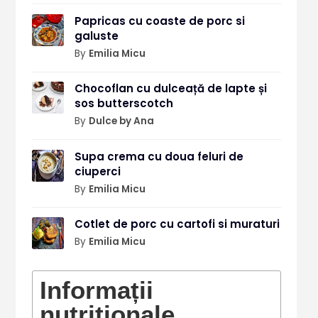
Papricas cu coaste de porc si
galuste
By
Emilia Micu
Chocoflan cu dulceață de lapte și
sos butterscotch
By
Dulce by Ana
Supa crema cu doua feluri de
ciuperci
By
Emilia Micu
Cotlet de porc cu cartofi si muraturi
By
Emilia Micu
Informații
nutriționale