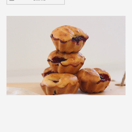
Mezeluri
Ronțăieli
Băuturi
Băuturi calde
Băuturi reci
Cocktail-uri
Smoothies
Ceva Dulce
Biscuiți, Bomboane și
Fursecuri
Brioșe și Checuri
Budinci, Jeleuri și Sufleuri
Cheesecake