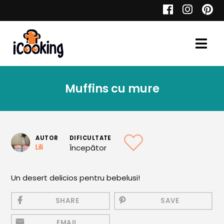
Cauta
Muffins cu mure
Retete
AUTOR
DIFICULTATE
Lili
Începător
Toate Reţetele
Aperitive
Un desert delicios pentru bebelusi!
Aperitive Calde
SHARE
SAVE
Aperitive Reci
EMAIL