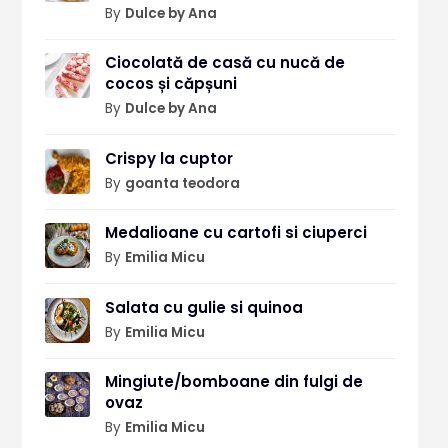
By
Dulce by Ana
Ciocolată de casă cu nucă de
cocos și căpșuni
By
Dulce by Ana
Crispy la cuptor
By
goanta teodora
Medalioane cu cartofi si ciuperci
By
Emilia Micu
Salata cu gulie si quinoa
By
Emilia Micu
Mingiute/bomboane din fulgi de
ovaz
By
Emilia Micu