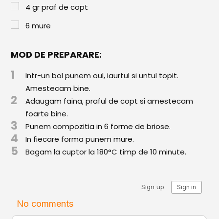
Paste & Risotto
4
gr
praf de copt
Patiserie
6
mure
Aluaturi Dulci
MOD DE PREPARARE:
Aluaturi Sărate
1
Intr-un bol punem oul, iaurtul si untul topit.
Pizza
Amestecam bine.
2
Rețete cu Carne
Adaugam faina, praful de copt si amestecam
foarte bine.
Rețete Vegetariene
3
Punem compozitia in 6 forme de briose.
4
In fiecare forma punem mure.
Salate
5
Bagam la cuptor la 180°C timp de 10 minute.
Sandwichuri și Wraps
Supe și Ciorbe
Rețete Video