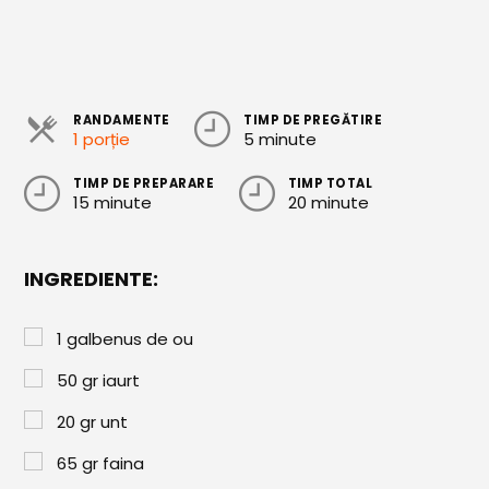
Cozonaci
Deserturi Sănătoase
Plăcinte, Tarte și Rulade
RANDAMENTE
TIMP DE PREGĂTIRE
1 porție
5 minute
Prăjituri
TIMP DE PREPARARE
TIMP TOTAL
Torturi
15 minute
20 minute
Conserve
INGREDIENTE:
Dulceață / Gem
Sirop / Compot
1
galbenus de ou
Sosuri și Condimente
50
gr
iaurt
Garnituri
20
gr
unt
Pâine
65
gr
faina