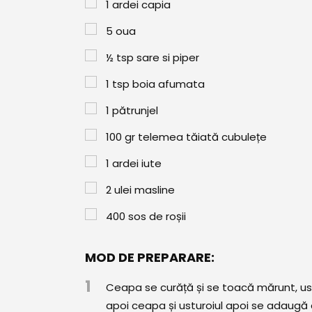
1
ardei capia
5
oua
½
tsp
sare si piper
1
tsp
boia afumata
1
pătrunjel
100
gr
telemea tăiată cubulețe
1
ardei iute
2
ulei masline
400
sos de roșii
MOD DE PREPARARE:
1
Ceapa se curăță și se toacă mărunt, ustur
apoi ceapa și usturoiul apoi se adaugă a