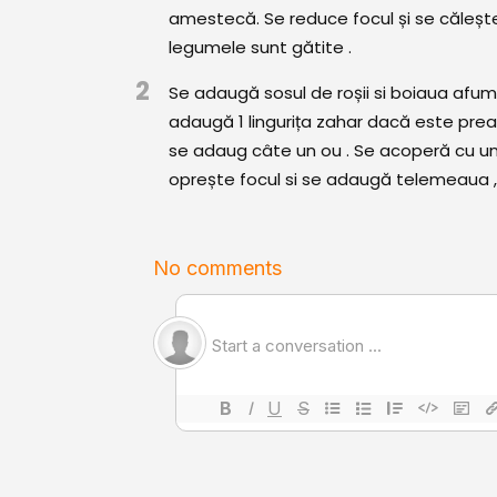
amestecă. Se reduce focul și se căleșt
legumele sunt gătite .
2
Se adaugă sosul de roșii si boiaua afum
adaugă 1 lingurița zahar dacă este prea 
se adaug câte un ou . Se acoperă cu un 
oprește focul si se adaugă telemeaua , pă