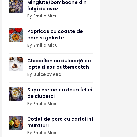
Mingiute/bomboane din
fulgi de ovaz
By
Emilia Micu
Papricas cu coaste de
porc si galuste
By
Emilia Micu
Chocoflan cu dulceață de
lapte și sos butterscotch
By
Dulce by Ana
Supa crema cu doua feluri
de ciuperci
By
Emilia Micu
Cotlet de porc cu cartofi si
muraturi
By
Emilia Micu