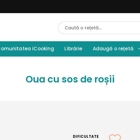
Cauta
Retete
omunitatea iCooking
Librărie
Adaugă o rețetă
Oua cu sos de roșii
DIFICULTATE