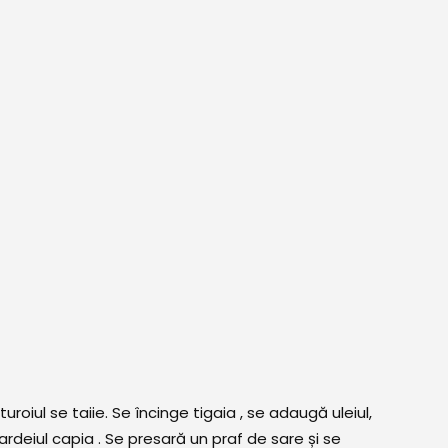
oiul se taiie. Se încinge tigaia , se adaugă uleiul,
rdeiul capia . Se presară un praf de sare și se