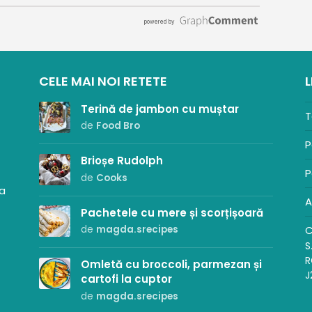
CELE MAI NOI RETETE
L
Terină de jambon cu muștar
T
de
Food Bro
P
Brioșe Rudolph
P
de
Cooks
sa
A
Pachetele cu mere și scorțișoară
C
de
magda.srecipes
S
R
Omletă cu broccoli, parmezan și
J
cartofi la cuptor
de
magda.srecipes