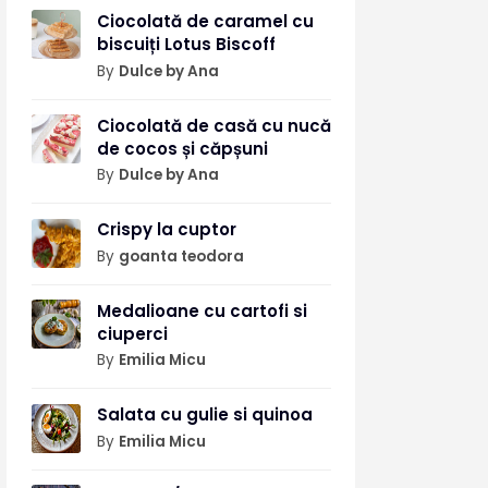
Ciocolată de caramel cu
biscuiți Lotus Biscoff
By
Dulce by Ana
Ciocolată de casă cu nucă
de cocos și căpșuni
By
Dulce by Ana
Crispy la cuptor
By
goanta teodora
Medalioane cu cartofi si
ciuperci
By
Emilia Micu
Salata cu gulie si quinoa
By
Emilia Micu